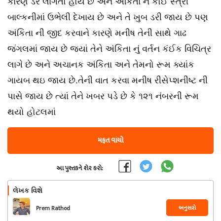
કારણે ડર લાગતો હોય છે અને અંકિતા ને કોઈ સ્ત્રી
બાલ્કનીમાં ઉભેલી દેખાય છે અને તે ખુબ ડરી જાય છે પણ
અંકિતા ની જીદ કરવાને કારણે મનીષ તેની સાથે ગાઢ
જંગલમાં જાય છે જ્યાં તેને અંકિતા નું વર્તન કંઈક વિચિત્ર
લાગે છે અને અચાનક અંકિતા અને તેમનો રૂમ ક્યાંક
ગાયબ થઇ જાય છે.તેની વાત કરવા મનીષ રીસેપ્શનીષ્ટ ની
પાસે જાય છે ત્યાં તેને ખબર પડે છે કે ૧૨૧ નંબરની રૂમ
થયો હોટલમાં
મફત વાંચો
આ પુસ્તકને શેર કરો:
લેખક વિશે
અનુસરો
Prem Rathod