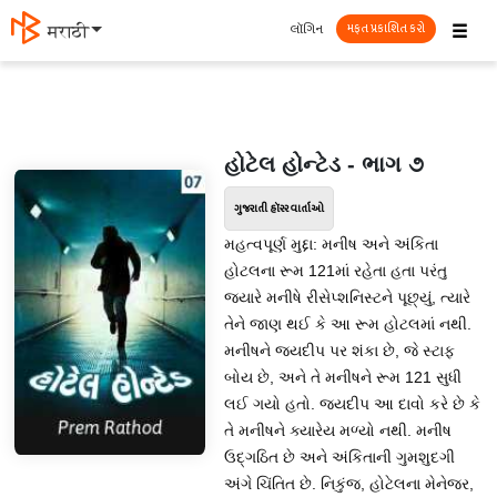
☰
લૉગિન
मराठी
મફત પ્રકાશિત કરો
હોટેલ હોન્ટેડ - ભાગ ૭
ગુજરાતી હૉરર વાર્તાઓ
મહત્વપૂર્ણ મુદ્દા: મનીષ અને અંકિતા
હોટલના રૂમ 121માં રહેતા હતા પરંતુ
જ્યારે મનીષે રીસેપ્શનિસ્ટને પૂછ્યું, ત્યારે
તેને જાણ થઈ કે આ રૂમ હોટલમાં નથી.
મનીષને જયદીપ પર શંકા છે, જે સ્ટાફ
બોય છે, અને તે મનીષને રૂમ 121 સુધી
લઈ ગયો હતો. જયદીપ આ દાવો કરે છે કે
તે મનીષને ક્યારેય મળ્યો નથી. મનીષ
ઉદ્ગઠિત છે અને અંકિતાની ગુમશુદગી
અંગે ચિંતિત છે. નિકુંજ, હોટેલના મેનેજર,