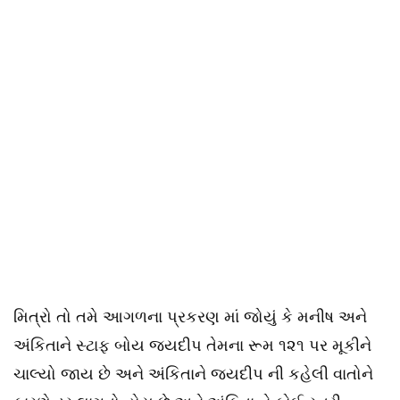
મિત્રો તો તમે આગળના પ્રકરણ માં જોયું કે મનીષ અને
અંકિતાને સ્ટાફ બોય જયદીપ તેમના રૂમ ૧૨૧ પર મૂકીને
ચાલ્યો જાય છે અને અંકિતાને જયદીપ ની કહેલી વાતોને