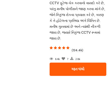
CCTV ફૂટેજ ચેક કરવાનો વાયદો કરે છે,
પરંતુ મનીષ પોલીસને જાણ કરવા માંગે છે,
જેને નિકુંજ રોકવા પ્રયાસ કરે છે, કારણ
કે તે હોટેલના પ્રતિષ્ઠા અંગે ચિંતિત છે.
મનીષ ગુસ્સામાં છે અને ત્યાંથી નીકળી
જાય છે, જ્યારે નિકુંજ CCTV રૂમમાં
જાય છે.
(134.4k)
6.4k
7
2.6k
મફત વાંચો