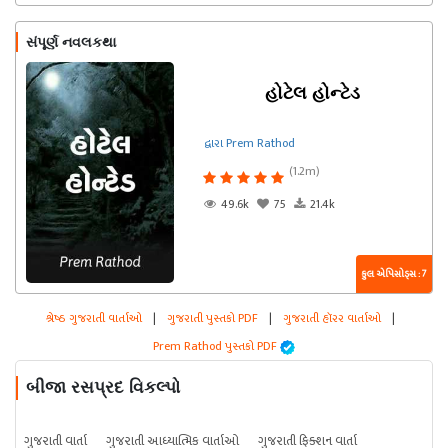
સંપૂર્ણ નવલકથા
હોટેલ હોન્ટેડ
દ્વારા Prem Rathod
(1.2m)
49.6k
75
21.4k
કુલ એપિસોડ્સ : 7
શ્રેષ્ઠ ગુજરાતી વાર્તાઓ
|
ગુજરાતી પુસ્તકો PDF
|
ગુજરાતી હૉરર વાર્તાઓ
|
Prem Rathod પુસ્તકો PDF
બીજા રસપ્રદ વિકલ્પો
ગુજરાતી વાર્તા
ગુજરાતી આધ્યાત્મિક વાર્તાઓ
ગુજરાતી ફિક્શન વાર્તા