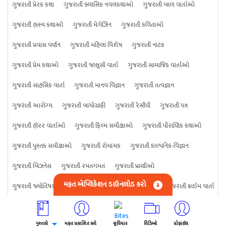
ગુજરાતી પ્રેરક કથા
ગુજરાતી ક્લાસિક નવલકથાઓ
ગુજરાતી બાળ વાર્તાઓ
ગુજરાતી હાસ્ય કથાઓ
ગુજરાતી મેગેઝિન
ગુજરાતી કવિતાઓ
ગુજરાતી પ્રવાસ વર્ણન
ગુજરાતી મહિલા વિશેષ
ગુજરાતી નાટક
ગુજરાતી પ્રેમ કથાઓ
ગુજરાતી જાસૂસી વાર્તા
ગુજરાતી સામાજિક વાર્તાઓ
ગુજરાતી સાહસિક વાર્તા
ગુજરાતી માનવ વિજ્ઞાન
ગુજરાતી તત્વજ્ઞાન
ગુજરાતી આરોગ્ય
ગુજરાતી બાયોગ્રાફી
ગુજરાતી રેસીપી
ગુજરાતી પત્ર
ગુજરાતી હૉરર વાર્તાઓ
ગુજરાતી ફિલ્મ સમીક્ષાઓ
ગુજરાતી પૌરાણિક કથાઓ
ગુજરાતી પુસ્તક સમીક્ષાઓ
ગુજરાતી રોમાંચક
ગુજરાતી કાલ્પનિક-વિજ્ઞાન
ગુજરાતી બિઝનેસ
ગુજરાતી રમતગમત
ગુજરાતી પ્રાણીઓ
મફત એપ્લિકેશન ડાઉનલોડ કરો
ગુજરાતી જ્યોતિષશાસ્ત્ર
ગુજરાતી વિજ્ઞાન
ગુજરાતી કંઈપણ
ગુજરાતી ક્રાઇમ વાર્તા
પુસ્તકો
મફત પ્રકાશિત કરો
સુવિચાર
વિડિઓ
પ્રોફાઈલ