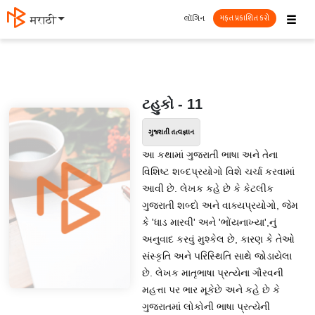
☰
લૉગિન
मराठी
મફત પ્રકાશિત કરો
ટહુકો - 11
ગુજરાતી તત્વજ્ઞાન
આ કથામાં ગુજરાતી ભાષા અને તેના
વિશિષ્ટ શબ્દપ્રયોગો વિશે ચર્ચા કરવામાં
આવી છે. લેખક કહે છે કે કેટલીક
ગુજરાતી શબ્દો અને વાક્યપ્રયોગો, જેમ
કે 'ધાડ મારવી' અને 'ભોંયનાખ્યા',નું
અનુવાદ કરવું મુશ્કેલ છે, કારણ કે તેઓ
સંસ્કૃતિ અને પરિસ્થિતિ સાથે જોડાયેલા
છે. લેખક માતૃભાષા પ્રત્યેના ગૌરવની
મહત્તા પર ભાર મૂકેછે અને કહે છે કે
ગુજરાતમાં લોકોની ભાષા પ્રત્યેની