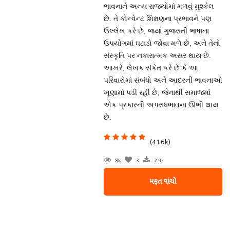
ભાવનાને અન્ય રાજ્યોમાં મળવું મુશ્કેલ
છે. તે કોન્વેન્ટ શિક્ષણના પ્રભાવને પણ
ઉલ્લેખ કરે છે, જ્યાં ગુજરાતી ભાષાના
ઉપયોગમાં ઘટાડો જોવા મળે છે, અને તેનો
સંસ્કૃતિ પર નકારાત્મક અસર થાય છે.
આખરે, લેખક સંકેત કરે છે કે આ
પરિવારોમાં સંબંધો અને આદરની ભાવનાઓ
ખૂણામાં પડી રહી છે, જેનાથી સમાજમાં
એક પ્રકારની અપરાધભાવના ઊભી થાય
છે.
(41.6k)
8k
3
2.9k
મફત વાંચો