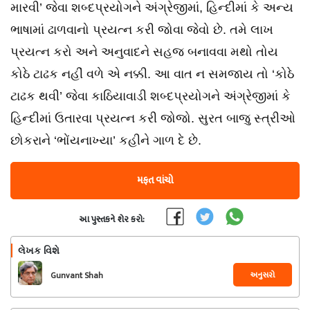
મારવી’ જેવા શબ્દપ્રયોગને અંગ્રેજીમાં, હિન્દીમાં કે અન્ય
ભાષામાં ઢાળવાનો પ્રયત્ન કરી જોવા જેવો છે. તમે લાખ
પ્રયત્ન કરો અને અનુવાદને સહજ બનાવવા મથો તોય
કોઠે ટાઢક નહીં વળે એ નક્કી. આ વાત ન સમજાય તો ‘કોઠે
ટાઢક થવી’ જેવા કાઠિયાવાડી શબ્દપ્રયોગને અંગ્રેજીમાં કે
હિન્દીમાં ઉતારવા પ્રયત્ન કરી જોજો. સુરત બાજુ સ્ત્રીઓ
છોકરાને ‘ભોંયનાખ્યા’ કહીને ગાળ દે છે.
મફત વાંચો
આ પુસ્તકને શેર કરો:
લેખક વિશે
અનુસરો
Gunvant Shah