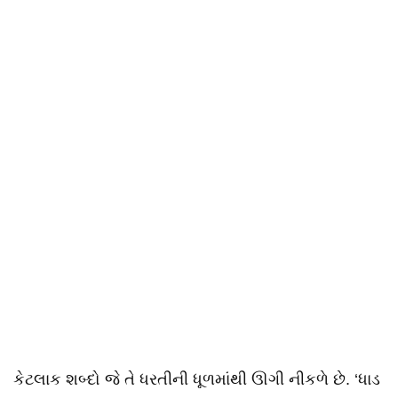
કેટલાક શબ્દો જે તે ધરતીની ધૂળમાંથી ઊગી નીકળે છે. ‘ધાડ