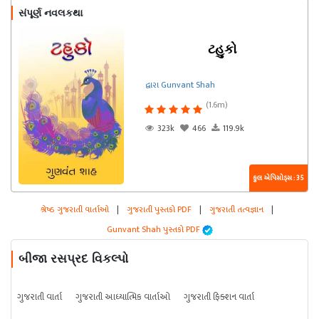
સંપૂર્ણ નવલકથા
ટહુકો
દ્વારા Gunvant Shah
(1.6m)
323k
466
119.9k
કુલ એપિસોડ્સ : 35
શ્રેષ્ઠ ગુજરાતી વાર્તાઓ
|
ગુજરાતી પુસ્તકો PDF
|
ગુજરાતી તત્વજ્ઞાન
|
Gunvant Shah પુસ્તકો PDF
બીજા રસપ્રદ વિકલ્પો
ગુજરાતી વાર્તા
ગુજરાતી આધ્યાત્મિક વાર્તાઓ
ગુજરાતી ફિક્શન વાર્તા