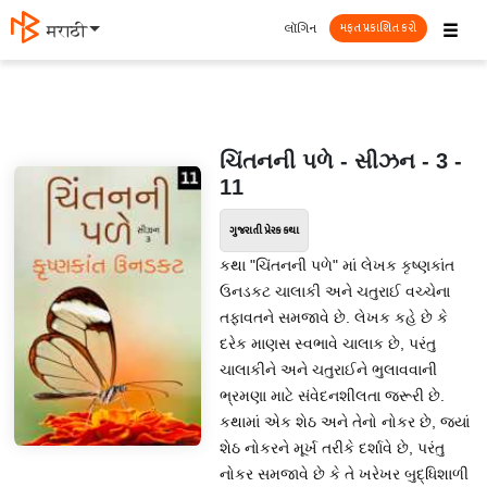
☰
લૉગિન
मराठी
મફત પ્રકાશિત કરો
ચિંતનની પળે - સીઝન - 3 -
11
ગુજરાતી પ્રેરક કથા
કથા "ચિંતનની પળે" માં લેખક કૃષ્ણકાંત
ઉનડકટ ચાલાકી અને ચતુરાઈ વચ્ચેના
તફાવતને સમજાવે છે. લેખક કહે છે કે
દરેક માણસ સ્વભાવે ચાલાક છે, પરંતુ
ચાલાકીને અને ચતુરાઈને ભુલાવવાની
ભ્રમણા માટે સંવેદનશીલતા જરૂરી છે.
કથામાં એક શેઠ અને તેનો નોકર છે, જ્યાં
શેઠ નોકરને મૂર્ખ તરીકે દર્શાવે છે, પરંતુ
નોકર સમજાવે છે કે તે ખરેખર બુદ્ધિશાળી