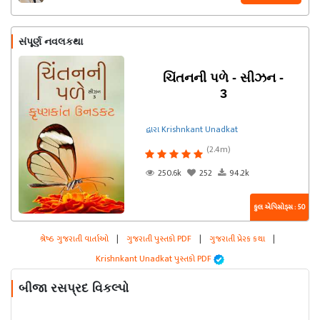
સંપૂર્ણ નવલકથા
ચિંતનની પળે - સીઝન -
3
દ્વારા Krishnkant Unadkat
(2.4m)
250.6k
252
94.2k
કુલ એપિસોડ્સ : 50
શ્રેષ્ઠ ગુજરાતી વાર્તાઓ
|
ગુજરાતી પુસ્તકો PDF
|
ગુજરાતી પ્રેરક કથા
|
Krishnkant Unadkat પુસ્તકો PDF
બીજા રસપ્રદ વિકલ્પો