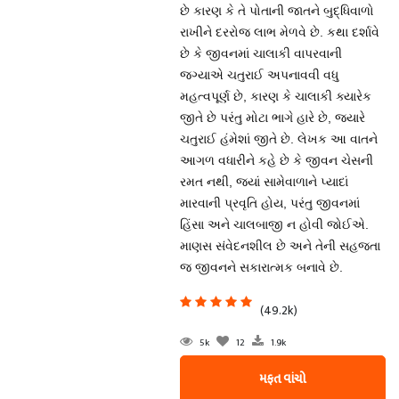
છે કારણ કે તે પોતાની જાતને બુદ્ધિવાળો
રાખીને દરરોજ લાભ મેળવે છે. કથા દર્શાવે
છે કે જીવનમાં ચાલાકી વાપરવાની
જગ્યાએ ચતુરાઈ અપનાવવી વધુ
મહત્વપૂર્ણ છે, કારણ કે ચાલાકી ક્યારેક
જીતે છે પરંતુ મોટા ભાગે હારે છે, જ્યારે
ચતુરાઈ હંમેશાં જીતે છે. લેખક આ વાતને
આગળ વધારીને કહે છે કે જીવન ચેસની
રમત નથી, જ્યાં સામેવાળાને પ્યાદાં
મારવાની પ્રવૃતિ હોય, પરંતુ જીવનમાં
હિંસા અને ચાલબાજી ન હોવી જોઈએ.
માણસ સંવેદનશીલ છે અને તેની સહજતા
જ જીવનને સકારાત્મક બનાવે છે.
(49.2k)
5k
12
1.9k
મફત વાંચો