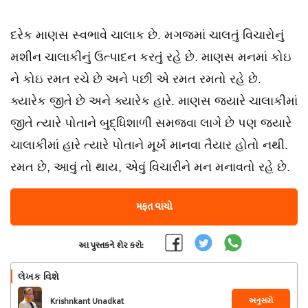
દરેક માણસ સ્વભાવે ચાલાક છે. મગજમાં ચાલતું વિચારોનું
મશીન ચાલાકીનું ઉત્પાદન કરતું રહે છે. માણસ મનમાં કોઇ
ને કોઇ રમત રચે છે અને પછી એ રમત રમતો રહે છે.
ક્યારેક જીતે છે અને ક્યારેક હારે. માણસ જ્યારે ચાલાકીમાં
જીતે ત્યારે પોતાને બુદ્ધિશાળી સમજવા લાગે છે પણ જ્યારે
ચાલાકીમાં હારે ત્યારે પોતાને મૂર્ખ માનવા તૈયાર હોતો નથી.
રમત છે, આવું તો થાય, એવું વિચારીને મન મનાવતો રહે છે.
મફત વાંચો
આ પુસ્તકને શેર કરો:
લેખક વિશે
અનુસરો
Krishnkant Unadkat