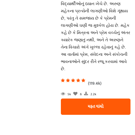
વિદ્યાર્થીઓનું ધ્યાન ખેંચે છે. અરુણ
મહેકના પ્રત્યેની લાગણીઓ વિશે ગૂંથાય
છે, પરંતુ તે સમજાય છે કે પ્રેમની
લાગણીઓ ઘણી જ મુશ્કેલ હોય છે. મહેક
કહે છે કે મિત્રતા અને પ્રેમ વચ્ચેનું અંતર
ક્યારેક જણાતું નથી, અને તે અરુણને
તેના વિચારો અંગે ખુલ્લા રહેવાનું કહે છે.
આ વાર્તામાં પ્રેમ, સંવેદના અને સંકોચની
ભાવનાઓને સુંદર રીતે રજૂ કરવામાં આવે
છે.
(119.4k)
5k
6
2.2k
મફત વાંચો