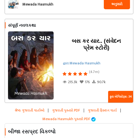
અનુસરો
Mewada Hasmukh
સંપૂર્ણ નવલકથા
બસ કર યાર.. (સંવેદન
પ્રેમ સ્ટોરી)
દ્વારા Mewada Hasmukh
(4.7m)
215.3k
176
90.7k
કુલ એપિસોડ્સ : 34
શ્રેષ્ઠ ગુજરાતી વાર્તાઓ
|
ગુજરાતી પુસ્તકો PDF
|
ગુજરાતી ફિક્શન વાર્તા
|
Mewada Hasmukh પુસ્તકો PDF
બીજા રસપ્રદ વિકલ્પો