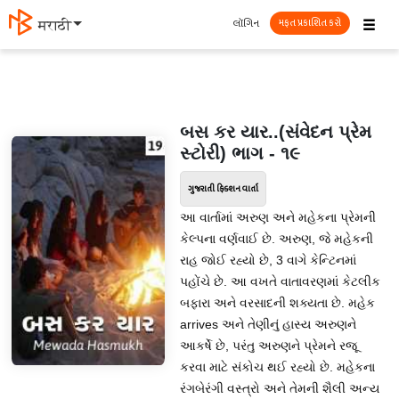
☰
લૉગિન
मराठी
મફત પ્રકાશિત કરો
બસ કર યાર..(સંવેદન પ્રેમ
સ્ટોરી) ભાગ - ૧૯
ગુજરાતી ફિક્શન વાર્તા
આ વાર્તામાં અરુણ અને મહેકના પ્રેમની
કેલ્પના વર્ણવાઈ છે. અરુણ, જે મહેકની
રાહ જોઈ રહ્યો છે, 3 વાગે કેન્ટિનમાં
પહોંચે છે. આ વખતે વાતાવરણમાં કેટલીક
બફારા અને વરસાદની શક્યતા છે. મહેક
arrives અને તેણીનું હાસ્ય અરુણને
આકર્ષે છે, પરંતુ અરુણને પ્રેમને રજૂ
કરવા માટે સંકોચ થઈ રહ્યો છે. મહેકના
રંગબેરંગી વસ્ત્રો અને તેમની શૈલી અન્ય