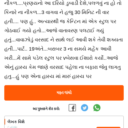
નીકળ....પ્રણયનો આ દરિયો ડુબાડી દેશે,પલળવું ના હો તો
કિનારે ના નીકળ...3 વાગવા ને હજુ 30 મિનિટ ની વાર
હતી.... પણ હું.. અત્યારથી જ કેન્ટિન માં એક સ્ટુલ પર
ગોઠવાઈ ગયો હતો...આજે વાતાવરણ પલટાઈ ગયું
હતું...વાવાઝોડું વરસાદ ને સાથે લઈ આવી શકે તેવી શક્યતા
હતી...પાર્ટ.. 19અંતે...બરાબર 3 ના સમયે મહેંક આવી
ખરી...મેં સામે પડેલ સ્ટુલ પર vબેસવા ઈશારો કર્યો..આજે
એનું હાસ્ય કેમ જાણે વરસાદ પહેલા ના બફારા જેવુ લાગતુ
હતુ...હું પણ એના હાસ્ય માં મારું હાસ્ય પર
મફત વાંચો
આ પુસ્તકને શેર કરો:
લેખક વિશે