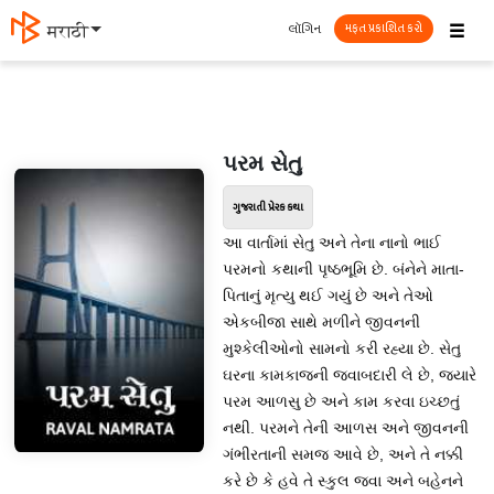
☰
લૉગિન
मराठी
મફત પ્રકાશિત કરો
પરમ સેતુ
ગુજરાતી પ્રેરક કથા
આ વાર્તામાં સેતુ અને તેના નાનો ભાઈ
પરમનો કથાની પૃષ્ઠભૂમિ છે. બંનેને માતા-
પિતાનું મૃત્યુ થઈ ગયું છે અને તેઓ
એકબીજા સાથે મળીને જીવનની
મુશ્કેલીઓનો સામનો કરી રહ્યા છે. સેતુ
ઘરના કામકાજની જવાબદારી લે છે, જ્યારે
પરમ આળસુ છે અને કામ કરવા ઇચ્છતું
નથી. પરમને તેની આળસ અને જીવનની
ગંભીરતાની સમજ આવે છે, અને તે નક્કી
કરે છે કે હવે તે સ્કુલ જવા અને બહેનને