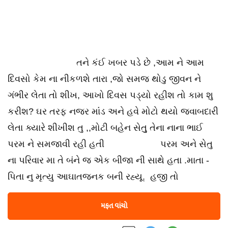
તને કંઈ ખબર પડે છે ,આમ ને આમ
દિવસો કેમ ના નીકળશે તારા ,જો સમજ થોડુ જીવન ને
ગંભીર લેતા તો શીખ, આખો દિવસ પડ્યો રહીશ તો કામ શુ
કરીશ? ઘર તરફ નજર માંંડ અને હવે મોટો થયો જવાબદારી
લેતા ક્યારે શીખીશ તુ ,,મોટી બહેન સેતુુ તેના નાના ભાઈ
પરમ ને સમજાવી રહી હતી પરમ અને સેતુ
ના પરિવાર મા તે બંને જ એક બીજા ની સાથે હતા .માતા -
પિતા નુ મૃત્યુ આઘાતજનક બની રહ્યૂ. હજી તો
મફત વાંચો