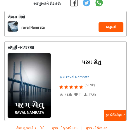
આ પુસ્તકને શેર કરો:
લેખક વિશે
અનુસરો
raval Namrata
સંપૂર્ણ નવલકથા
પરમ સેતુ
દ્વારા raval Namrata
(68.9k)
41.3k
11
27.3k
કુલ એપિસોડ્સ : 7
શ્રેષ્ઠ ગુજરાતી વાર્તાઓ
|
ગુજરાતી પુસ્તકો PDF
|
ગુજરાતી પ્રેરક કથા
|