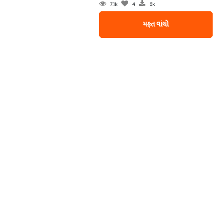
7.1k
4
6k
મફત વાંચો