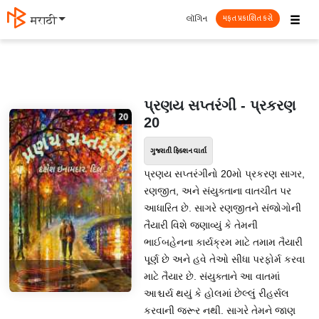
☰
લૉગિન
मराठी
મફત પ્રકાશિત કરો
પ્રણય સપ્તરંગી - પ્રકરણ
20
ગુજરાતી ફિક્શન વાર્તા
પ્રણય સપ્તરંગીનો 20મો પ્રકરણ સાગર,
રણજીત, અને સંયુક્તાના વાતચીત પર
આધારિત છે. સાગરે રણજીતને સંજોગોની
તૈયારી વિશે જણાવ્યું કે તેમની
ભાઈબહેનના કાર્યક્રમ માટે તમામ તૈયારી
પૂર્ણ છે અને હવે તેઓ સીધા પરફોર્મ કરવા
માટે તૈયાર છે. સંયુક્તાને આ વાતમાં
આશ્ચર્ય થયું કે હોલમાં છેલ્લું રીહર્સલ
કરવાની જરૂર નથી. સાગરે તેમને જાણ