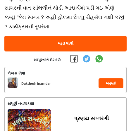
સાગરની વાત સાંભળીને થોડી આશ્ચર્યમાં પડી ગઇ એણે
કહ્યું "કેમ સાગર ? અહી હોલમાં છેલ્લુ રીહર્સલ નથી કરવું
? કાર્યક્રમની રૃપરેખા
મફત વાંચો
આ પુસ્તકને શેર કરો:
લેખક વિશે
અનુસરો
Dakshesh Inamdar
સંપૂર્ણ નવલકથા
પ્રણય સપ્તરંગી