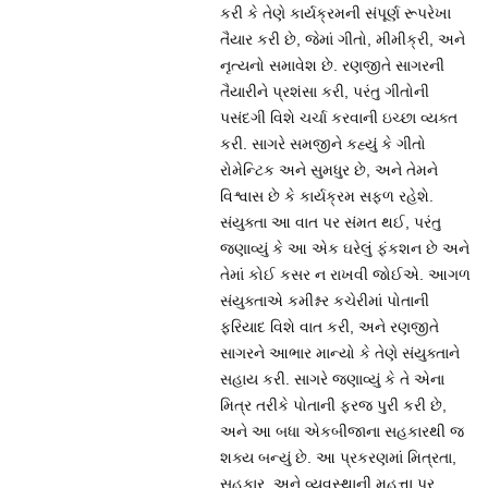
કરી કે તેણે કાર્યક્રમની સંપૂર્ણ રૂપરેખા
તૈયાર કરી છે, જેમાં ગીતો, મીમીક્રી, અને
નૃત્યનો સમાવેશ છે. રણજીતે સાગરની
તૈયારીને પ્રશંસા કરી, પરંતુ ગીતોની
પસંદગી વિશે ચર્ચા કરવાની ઇચ્છા વ્યક્ત
કરી. સાગરે સમજીને કહ્યું કે ગીતો
રોમેન્ટિક અને સુમધુર છે, અને તેમને
વિશ્વાસ છે કે કાર્યક્રમ સફળ રહેશે.
સંયુક્તા આ વાત પર સંમત થઈ, પરંતુ
જણાવ્યું કે આ એક ઘરેલું ફંકશન છે અને
તેમાં કોઈ કસર ન રાખવી જોઈએ. આગળ
સંયુક્તાએ કમીશ્નર કચેરીમાં પોતાની
ફરિયાદ વિશે વાત કરી, અને રણજીતે
સાગરને આભાર માન્યો કે તેણે સંયુક્તાને
સહાય કરી. સાગરે જણાવ્યું કે તે એના
મિત્ર તરીકે પોતાની ફરજ પુરી કરી છે,
અને આ બધા એકબીજાના સહકારથી જ
શક્ય બન્યું છે. આ પ્રકરણમાં મિત્રતા,
સહકાર, અને વ્યવસ્થાની મહત્તા પર