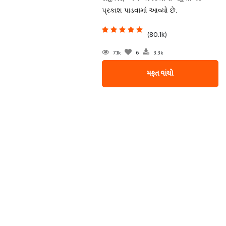
પ્રકાશ પાડવામાં આવ્યો છે.
(80.1k)
7.1k
6
3.3k
મફત વાંચો