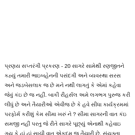
પ્રણય સપ્તરંગી પ્રકરણ - 20 સાગરે સામેથી રણજીતને
કહ્યું તમારી ભાઇબહેનની પસંદગી અને વ્યવસ્થા સરસ
અને જડબેસલાક જ છે મને નથી લાગતું કે એમાં કહેવા
જેવું કંઇ છે જ નહીં. બાકી રીહર્સલ અમે લગભગ પુરુજ કરી
લીધું છે અને તૈયારીઓ એવીજ છે કે હવે સીધા કાર્યક્રમમાં
પરફોર્મ કરીશું કેમ સીમા ખરું ને ? સીમા સાગરની વાત કંઇ
સમજી નહીં પરતુ જે રીતે સાગરે પૂછ્યું એનાથી કહેવાઇ
ગયુ કે હાં હાં સાચી વાત એકદમ જ તૈયારી છે. સંયુક્તા