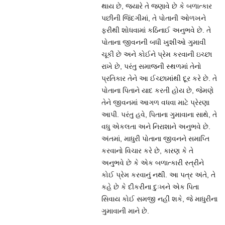
થાય છે, જ્યારે તે જણાવે છે કે બળાત્કાર
પછીની જિંદગીમાં, તે પોતાની ઓળખને
ફરીથી શોધવામાં કઠિનાઈ અનુભવે છે. તે
પોતાના જીવનની બધી ખુશીઓ ગુમાવી
ચૂકી છે અને કોઈને પ્રેમ કરવાની ઇચ્છા
રાખે છે, પરંતુ સમાજની સ્થળમાં તેનો
પ્રતિકાર તેને આ ઈચ્છામાંથી દૂર કરે છે. તે
પોતાના પિતાને યાદ કરતી હોય છે, જેમણે
તેને જીવનમાં આગળ વધવા માટે પ્રેરણા
આપી. પરંતુ હવે, પિતાના ગુમાવાના સાથે, તે
વધુ એકલતા અને નિરાશાને અનુભવે છે.
અંતમાં, માધુરી પોતાના જીવનને સમાપ્તિ
કરવાનો વિચાર કરે છે, કારણ કે તે
અનુભવે છે કે એક બળાત્કારી સ્ત્રીને
કોઈ પ્રેમ કરવાનું નથી. આ પત્ર અંતે, તે
કહે છે કે દીકરીના દુઃખને એક પિતા
સિવાય કોઈ સમજી નહીં શકે, જે માધુરીના
ગુમાવાની માને છે.