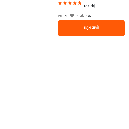
(83.2k)
6k
2
1.8k
મફત વાંચો