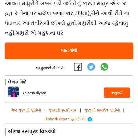
આવતા.માધુરીને ખબર પડી ગઈ તેનું કારણ માત્ર એક જ
હતું કે તેના પર થયેલ બળાત્કાર..!!!!માધુરીને આવી રીતે ના
પાડનાર આ તેવીસમો છોકરો હતો.માધુરીથી આજ રહેવાણુ
નહી.માધુરી એ મહેશના ઘરે
મફત વાંચો
આ પુસ્તકને શેર કરો:
લેખક વિશે
અનુસરો
kalpesh diyora
શ્રેષ્ઠ ગુજરાતી વાર્તાઓ
|
ગુજરાતી પુસ્તકો PDF
|
ગુજરાતી સામાજિક વાર્તાઓ
|
kalpesh diyora પુસ્તકો PDF
બીજા રસપ્રદ વિકલ્પો