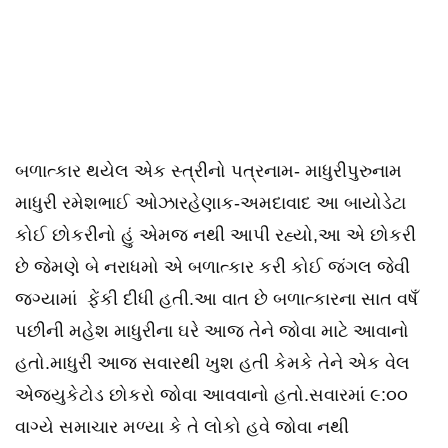
બળાત્કાર થયેલ એક સ્ત્રીનો પત્રનામ- માધુરીપુરુનામ
માધુરી રમેશભાઈ ઓઝારહેણાક-અમદાવાદ આ બાયોડેટા
કોઈ છોકરીનો હું એમજ નથી આપી રહ્યો,આ એ છોકરી
છે જેમણે બે નરાધમો એ બળાત્કાર કરી કોઈ જંગલ જેવી
જગ્યામાં ફેંકી દીધી હતી.આ વાત છે બળાત્કારના સાત વષઁ
પછીની મહેશ માધુરીના ઘરે આજ તેને જોવા માટે આવાનો
હતો.માધુરી આજ સવારથી ખુશ હતી કેમકે તેને એક વેલ
એજયુકેટોડ છોકરો જોવા આવવાનો હતો.સવારમાં ૯:૦૦
વાગ્યે સમાચાર મળ્યા કે તે લોકો હવે જોવા નથી