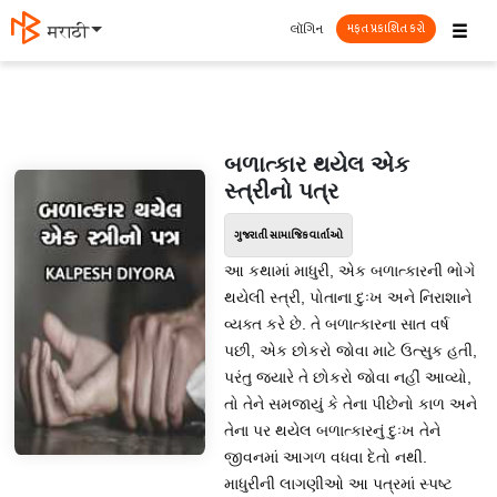
☰
લૉગિન
मराठी
મફત પ્રકાશિત કરો
બળાત્કાર થયેલ એક
સ્ત્રીનો પત્ર
ગુજરાતી સામાજિક વાર્તાઓ
આ કથામાં માધુરી, એક બળાત્કારની ભોગે
થયેલી સ્ત્રી, પોતાના દુઃખ અને નિરાશાને
વ્યક્ત કરે છે. તે બળાત્કારના સાત વર્ષ
પછી, એક છોકરો જોવા માટે ઉત્સુક હતી,
પરંતુ જયારે તે છોકરો જોવા નહીં આવ્યો,
તો તેને સમજાયું કે તેના પીછેનો કાળ અને
તેના પર થયેલ બળાત્કારનું દુઃખ તેને
જીવનમાં આગળ વધવા દેતો નથી.
માધુરીની લાગણીઓ આ પત્રમાં સ્પષ્ટ