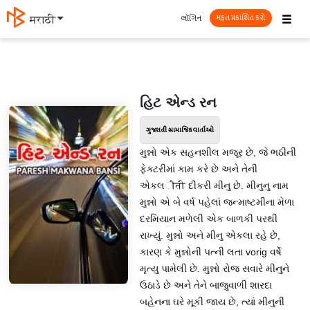
☰
લૉગિન
मराठी
મફત પ્રકાશિત કરો
હિટ એન્ડ રન
ગુજરાતી સામાજિક વાર્તાઓ
મુન્નો એક સહનશીલ મજૂર છે, જે ભઠીની
ફેક્ટરીમાં કામ કરે છે અને તેની
એકલौती દીકરી મીનુ છે. મીનુનુ નામ
મુન્નો એ બે વર્ષ પહેલાં જન્માષ્ટમીના મેળા
દરમિયાન મળેલી એક બાળકી પરથી
રાખ્યું. મુન્નો અને મીનુ એકલા રહે છે,
કારણ કે મુન્નોની પત્ની લતા vorig વર્ષે
મૃત્યુ પામેલી છે. મુન્નો રોજ સવારે મીનુને
ઉઠાડે છે અને તેને બાજુવાળી શારદા
બહેનના ઘરે મૂકી જાય છે, ત્યાં મીનુની