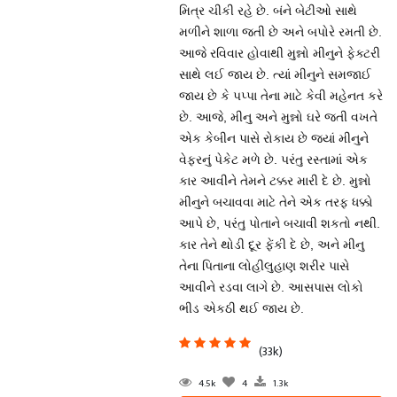
મિત્ર ચીકી રહે છે. બંને બેટીઓ સાથે
મળીને શાળા જતી છે અને બપોરે રમતી છે.
આજે રવિવાર હોવાથી મુન્નો મીનુને ફેક્ટરી
સાથે લઈ જાય છે. ત્યાં મીનુને સમજાઈ
જાય છે કે પપ્પા તેના માટે કેવી મહેનત કરે
છે. આજે, મીનુ અને મુન્નો ઘરે જતી વખતે
એક કેબીન પાસે રોકાય છે જ્યાં મીનુને
વેફરનું પેકેટ મળે છે. પરંતુ રસ્તામાં એક
કાર આવીને તેમને ટક્કર મારી દે છે. મુન્નો
મીનુને બચાવવા માટે તેને એક તરફ ધક્કો
આપે છે, પરંતુ પોતાને બચાવી શકતો નથી.
કાર તેને થોડી દૂર ફેંકી દે છે, અને મીનુ
તેના પિતાના લોહીલુહાણ શરીર પાસે
આવીને રડવા લાગે છે. આસપાસ લોકો
ભીડ એકઠી થઈ જાય છે.
(33k)
4.5k
4
1.3k