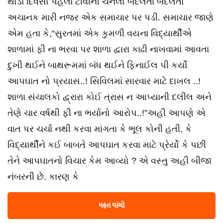
થોડા દિવસો પહેલા ટીવીની ચેનલો બદલતા બદલતા
અચાનક મારી નજર એક સમાચાર પર પડી. સમાચાર જાણે
એમ હતા કે,“સુરતમાં એક કુમળી વયના વિદ્યાર્થીએ
શાળામાં ફી ના ભરવા પર શાળા દ્વારા કાઢી નાખવામાં આવતા
દુખી થઈને બાથરૂમમાં બંધ થઈને ફિનાઈલ પી કર્યો
આપઘાત નો પ્રયાસ..! સિવિલમાં સારવાર માટે દાખલ ..!
શાળા સંચાલકો દ્વ્રારા કોઈ ત્રાસ ન આપ્યાની દલીલ અને
તેણે ચાર વર્ષથી ફી ના ભર્યાનો આરોપ..!”અહી આપણે એ
વાત પર ચર્ચા નથી કરવા માંગતા કે ભૂલ કોની હતી, કે
વિદ્યાર્થીને કઈ બાબતે આપઘાત કરવા માટે પ્રેર્યો કે પછી
તેને આપઘાતનો વિચાર કેમ આવ્યો ? એ વસ્તુ અહી બીજા
નંબરની છે. કારણ કે
મફત વાંચો