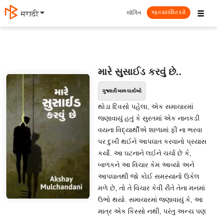
☰
લૉગિન
मराठी
મફત પ્રકાશિત કરો
મારે સુસાઈડ કરવું છે..
ગુજરાતી બાળ વાર્તાઓ
થોડા દિવસો પહેલા, એક સમાચારમાં
જણાવાયું હતું કે સુરતમાં એક નાનકડી
વયના વિદ્યાર્થીએ શાળામાં ફી ના ભરવા
પર દુખી થઈને આપઘાત કરવાનો પ્રયાસ
કર્યો. આ ઘટનાને લઈને ચર્ચા છે કે,
બાળકને આ વિચાર કેમ આવ્યો અને
આપઘાતથી જો કોઈ સમસ્યાનો ઉકેલ
મળે છે, તો તે વિચાર કેવી રીતે તેના મનમાં
ઉભો થયો. સમાચારમાં જણાવાયું કે, આ
માત્ર એક કિસ્સો નથી, પરંતુ અન્ય પણ