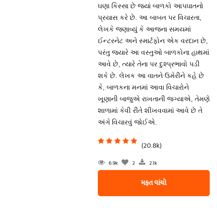
ઘણા કિસ્સા છે જ્યાં બાળકો આપઘાતનો
પ્રયાસ કરે છે. આ બાબત પર વિચારતા,
લેખકે જણાવ્યું કે આજના સમયમાં
ઈન્ટરનેટ અને સ્માર્ટફોન એક વરદાન છે,
પરંતુ જ્યારે આ વસ્તુઓ બાળકોના હાથમાં
આવે છે, ત્યારે તેના પર દુશ્પ્રભાવો પડી
શકે છે. લેખક આ વાતને ઉમેરીને કહે છે
કે, બાળકના મનમાં આવા વિચારોને
ખૂણાની બાજુએ રાખતાની જગ્યાએ, તેમણે
શાળામાં કેવી રીતે શીખવવામાં આવે છે તે
અંગે વિચારવું જોઈએ.
(20.8k)
6.9k
2
2.1k
મફત વાંચો