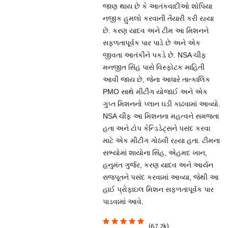
જાણ થાય છે કે આતંકવાદીઓ શોપિયા
નજીક હુમલો કરવાની તૈયારી કરી રહ્યા
છે. કરણ યાદવ અને ટીમ આ મિશનને
સફળતાપૂર્વક પાર પાડે છે અને એક
જીવતા આતંકીને પકડે છે. NSA ચીફ
મનજીત સિંહ પાસે વિસ્ફોટક માહિતી
આવી જાય છે, જેના આધારે તાત્કાલિક
PMO સાથે મીટીંગ યોજાઈ અને એક
ગુપ્ત મિશનનો પ્લાન ઘડી કાઢવામાં આવ્યો.
NSA ચીફ આ મિશનના મહત્વને સમજતા
હતા અને ટોપ કેન્ડિડેટ્સને પસંદ કરવા
માટે એક મીટીંગ ગોઠવી રહ્યા હતા. ટીમના
સભ્યોમાં શાયોના સિંહ, એહમદ ખાન,
હનુમંત ગુર્જર, કરણ યાદવ અને આર્યન
રાજપૂતને પસંદ કરવામાં આવ્યા, જેથી આ
હાઈ પ્રોફાઇલ મિશન સફળતાપૂર્વક પાર
પાડવામાં આવે.
(67.2k)