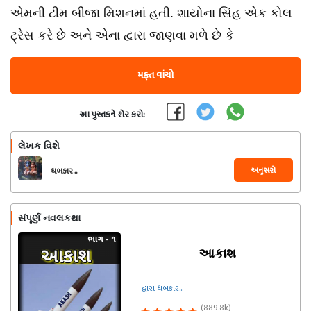
એમની ટીમ બીજા મિશનમાં હતી. શાયોના સિંહ એક કોલ
ટ્રેસ કરે છે અને એના દ્વારા જાણવા મળે છે કે
મફત વાંચો
આ પુસ્તકને શેર કરો:
લેખક વિશે
અનુસરો
ધબકાર...
સંપૂર્ણ નવલકથા
આકાશ
દ્વારા ધબકાર...
(889.8k)