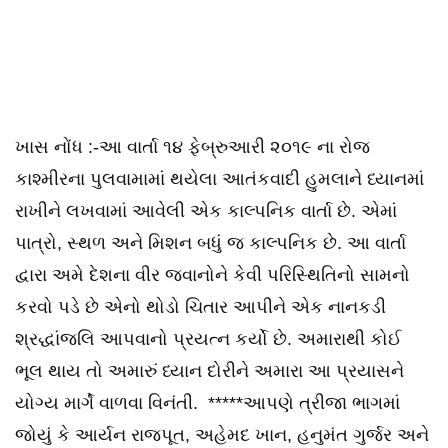
ખાસ નોંધ :-આ વાર્તા ૧૪ ફેબ્રુઆરી ૨૦૧૯ ના રોજ
કાશ્મીરના પુલવામામાં થયેલા આતંકવાદી હુમલાને ધ્યાનમાં
રાખીને લખવામાં આવેલી એક કાલ્પનિક વાર્તા છે. એમાં
પાત્રો, સ્થળ અને મિશન બધું જ કાલ્પનિક છે. આ વાર્તા
દ્વારા અમે દેશના વીર જવાનોને કેવી પરિસ્થિતિનો સામનો
કરવો પડે છે એનો થોડો ચિતાર આપીને એક નાનકડી
શ્રદ્ધાંજલિ આપવાનો પ્રયત્ન કર્યો છે. અમારાથી કોઈ
ભૂલ થાય તો અમારું ધ્યાન દોરીને અમારા આ પ્રયાસને
યોગ્ય માર્ગે વાળવા વિનંતી. *****આપણે ત્રીજા ભાગમાં
જોયું કે આર્યન રાજપૂત, અહેમદ ખાન, હનુમંત ગુર્જર અને