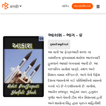
☰
લૉગિન
मराठी
મફત પ્રકાશિત કરો
આકાશ - ભાગ - ૪
ગુજરાતી જાસૂસી વાર્તા
આ વાર્તા ૧૪ ફેબ્રુઆરી ૨૦૧૯ ના
કાશ્મીરના પુલવામામાં થયેલા આતંકવાદી
હુમલાને આધારે લખવામાં આવી છે. આ
કાલ્પનિક વાર્તામાં પાત્રો, સ્થળ અને
મિશન તમામ કલ્પિત છે, અને તેનો ઉદ્દેશ
દેશના જવાનોએ કઈ પરિસ્થિતિનો સામનો
કરવો પડે છે તે દર્શાવવાનો છે. વાર્તામાં,
આર્યન રાજપૂત, અહેમદ ખાન, હનુમંત
ગુર્જર અને તેમની ટીમ એક મિશનમાં હતી
અને શાયોના સિંહ દ્વારા પ્રાપ્ત માહિતીથી