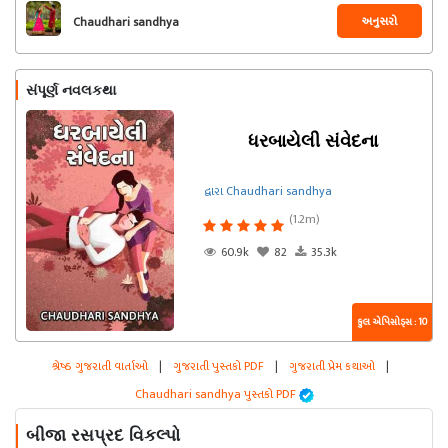
અનુસરો
Chaudhari sandhya
સંપૂર્ણ નવલકથા
ધરબાયેલી સંવેદના
દ્વારા Chaudhari sandhya
(1.2m)
60.9k
82
35.3k
કુલ એપિસોડ્સ : 10
શ્રેષ્ઠ ગુજરાતી વાર્તાઓ
|
ગુજરાતી પુસ્તકો PDF
|
ગુજરાતી પ્રેમ કથાઓ
|
Chaudhari sandhya પુસ્તકો PDF
બીજા રસપ્રદ વિકલ્પો