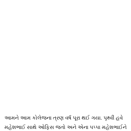
આમને આમ કોલેજના ત્રણ વર્ષ પૂરા થઈ ગયા. પૃથ્વી હવે
મહેશભાઈ સાથે ઓફિસ જતો અને એના પપ્પા મહેશભાઈને