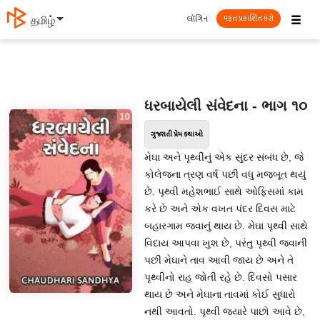
☰
લૉગિન
தமிழ்
મફત પ્રકાશિત કરો
ધરબાયેલી સંવેદના - ભાગ ૧૦
ગુજરાતી પ્રેમ કથાઓ
મેઘા અને પૃથ્વીનું એક સુંદર સંબંધ છે, જે
કોલેજના ત્રણ વર્ષ પછી વધુ મજબૂત થયું
છે. પૃથ્વી મહેશભાઈ સાથે ઓફિસમાં કામ
કરે છે અને એક વખત પંદર દિવસ માટે
બહારગામ જવાનું થાય છે. મેઘા પૃથ્વી સાથે
વિદાય આપવા ખુશ છે, પરંતુ પૃથ્વી જવાની
પછી મેઘાને તાવ આવી જાય છે અને તે
પૃથ્વીનો રાહ જોતી રહે છે. દિવસો પસાર
થાય છે અને મેઘાના તાવમાં કોઈ સુધારો
નથી આવતો. પૃથ્વી જ્યારે પાછો આવે છે,