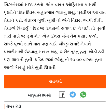
બિઝનેસમાં મદદ કરતો. એક વખત ઑફિસના કામથી
પૃથ્વીને પંદર દિવસ બહારગામ જવાનું થયું. પૃથ્વીએ આ વાત
મેઘાને કરી. મેઘાએ ખુશી ખુશી તો એને વિદાય આપી દીધી.
મેઘાએ વિચાર્યું "પંદર જ દિવસનો સવાલ છે ને પછી તો પૃથ્વી
તારી પાસે જ હશે ને." એક દિવસ જેમ તેમ પસાર કર્યો.
સાંજે પૃથ્વી સાથે વાત પણ થઈ. બીજી સવારે મેઘાને
પથારીમાથી ઉઠવાનું મન ન થયું. શરીર તૂટતું હતું. થોડી ઠંડી
પણ લાગતી હતી. ઘડિયાળમાં જોયું તો ૧૦:૦૦ વાગ્યા હતા.
આજે કેમ હું મોડે સુધી ઊંઘતી
મફત વાંચો
આ પુસ્તકને શેર કરો:
લેખક વિશે