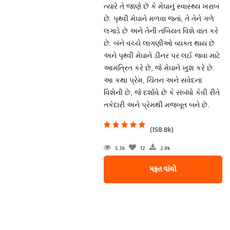
ત્યારે તે જાણે છે કે મેઘાનું સ્વાસ્થ્ય ખરાબ
છે. પૃથ્વી મેઘાને મળવા જતાં, તે તેને ગળે
લગાડે છે અને તેની તબિયત વિશે વાત કરે
છે. બંને વચ્ચે લાગણીઓ વ્યક્ત થાય છે
અને પૃથ્વી મેઘાને ડીનર પર લઈ જવા માટે
આમંત્રિત કરે છે, જે મેઘાને ખુશ કરે છે.
આ કથા પ્રેમ, ચિંતન અને સંવેદના
વિશેની છે, જે દર્શાવે છે કે સંબંધો કેવી રીતે
તકેદારી અને પ્રેમથી મજબૂત બને છે.
(158.8k)
5.3k
12
2.8k
મફત વાંચો