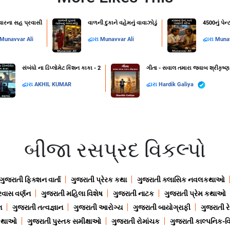
રવારના સહ પ્રવાસી
વાળની દુકાને વહેમનું વાવાઝોડું
4500નું પે
Munavvar Ali
દ્વારા
Munavvar Ali
દ્વારા
Munav
સંબંધો ના ડિપ્લોમેટ કિશન કાકા - 2
ગીતા - સવાલ તમારા જવાબ શ્રીકૃષ્ણ
દ્વારા
AKHIL KUMAR
દ્વારા
Hardik Galiya
બીજા રસપ્રદ વિકલ્પો
ગુજરાતી ફિક્શન વાર્તા
ગુજરાતી પ્રેરક કથા
ગુજરાતી ક્લાસિક નવલકથાઓ
રવાસ વર્ણન
ગુજરાતી મહિલા વિશેષ
ગુજરાતી નાટક
ગુજરાતી પ્રેમ કથાઓ
ન
ગુજરાતી તત્વજ્ઞાન
ગુજરાતી આરોગ્ય
ગુજરાતી બાયોગ્રાફી
ગુજરાતી ર
 કથાઓ
ગુજરાતી પુસ્તક સમીક્ષાઓ
ગુજરાતી રોમાંચક
ગુજરાતી કાલ્પનિક-વિ