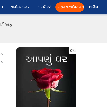
ાત
સબસ્ક્રિપ્શન
સંપર્ક કરો
મફત પ્રકાશિત કરો
લૉગિન 
 પીડીએફ
ાથ
ટે