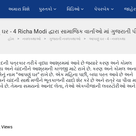
અમારા વિશે
પુસ્તકો 
વિડિઓ 
પેપરબેક 
જાહેર
ઘર - 4 Richa Modi દ્વારા સામાજિક વાર્તાઓ માં ગુજરાતી
હોમ
નવલકથાઓ
ગુજરાતી નવલકથાઓ
આપણું ઘર - 4 - નવલકથા
ાંદની પત્રકાર તરીકે વૃધ્ધા આશ્રમમાં આવે છે જ્યારે કરણ અને કોમલ
ત્ય અને ચાંદનીને આશ્રમની કાળજી માટે રાખે છે. કરણ અને કોમલ અન
ેનું નામ "આપણું ઘર" રાખે છે. એક મહિના પછી, બધા પરત આવે છે અને
ંદની સાથે મળીને ભૂતકાળની યાદો શેર કરે છે અને રાત્રે ચા પીવા મા
આવે છે. તેમના સમયનો આનંદ લેતા, તેઓ એકબીજાની લવસ્ટોરીઓ અને
k
Views