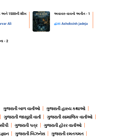
ન્ટ અને 1500ની શીખ
અવાવરુ વાવનો અતીત - 1
var Ali
દ્વારા
Ashoksinh jadeja
ના - 2
ગુજરાતી બાળ વાર્તાઓ
ગુજરાતી હાસ્ય કથાઓ
ગુજરાતી જાસૂસી વાર્તા
ગુજરાતી સામાજિક વાર્તાઓ
ેસીપી
ગુજરાતી પત્ર
ગુજરાતી હૉરર વાર્તાઓ
જ્ઞાન
ગુજરાતી બિઝનેસ
ગુજરાતી રમતગમત