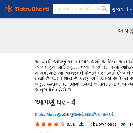
ગુજરાતી
આપણું 
આ વાર્તા "આપણું ઘર" ના ભાગ 4 માં, આદિત્ય અને ચ
એક મહિના માટે શહેરમાં જવા નીકળે છે. તેઓ આદિ
બાળકો માટે આ આશ્રમને પોતાનું ઘર બનાવે છે અને ત
ઘરમાં ઉજવણી થાય છે. કરણ અને કોમલ આદિત્ય અને ચા
બહાર જવાના પ્રમાણમાં તેમની વાતાવરણમાં મઝા 
અનુભવોને વહેંચે છે.
આપણું ઘર - 4
Richa Modi
દ્વારા
ગુજરાતી સામાજિક વાર્તાઓ
8.9k
1.1k
Downloads
4