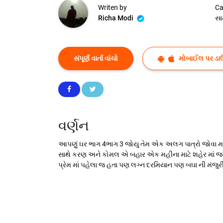
Writen by
Ca
Richa Modi
સા
સંપૂર્ણ વાર્તા વાંચો
મોબાઈલ પર ડા
વર્ણન
આપણું ઘર ભાગ 4ભાગ 3 જોયુ તેમ એક અલગ પાત્રો જોવા મળે
સાથે કરણ અને કોમલ એ બહાર એક મહીના માટે શહેર માં જવા
પ્રેમ માં પહેલા જ હતા પણ લગ્ન દરમિયાન પણ બઘા ની મંજુરી 