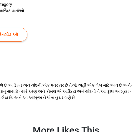
tegory
માજિક વાર્તાઓ
ઉનલોડ કરો
 છે આદિત્ય અને ચાંદની એક પત્રકાર છે તેઓ અહીં એક લેખ માટે આવે છે અને તથ
નુ થાય છે ત્યારે કરણ અને કોમલ એ આદિત્ય અને ચાંદની ને આ વૃધ્ધા આશ્રમ ની
લેેેય છે. અને આ આશ્રમ ને પોતા નું ઘર ગણે છે
More Likes This