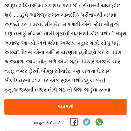
જાદુઇ શકિતઓમાં કેદ થઇ ગયા.જે નરોતમની ચાલ હોઇ
શકે......હવે આગળ) સખત માનસીક પરીતાપથી બચવા
અજયે ડરતા ડરતા સીગારેટ સળગાવી.એને જોઇ સોમુએ
પણ તમાકું મોઢામાં નાખી.ગુફાની બહારથી કોઇ પક્ષીનો મધુરો
અવાજ આવ્યોં.એને જોવા અજય બહાર ગયો.સોમુ પણ
આવ્યોં.દિવસ એના અંતિમ ચરણમાં હતો.હવે કદાચ પાછા
અજવાળા જોવા નહિં મળે એવાં ગહન વિચારે અજયે ચારે
તરફ નજર ફેરવી બીજી સીગારેટ પણ સળગાવી.સામે
બીલીપત્રનાં ઝાડ પર એક સુંદર પક્ષી ટહુકા કરતું
હતું.અજયની નજર નીચે ગઇ તો પેલો લાડુંનો ડબ્બો
મફત વાંચો
આ પુસ્તકને શેર કરો: