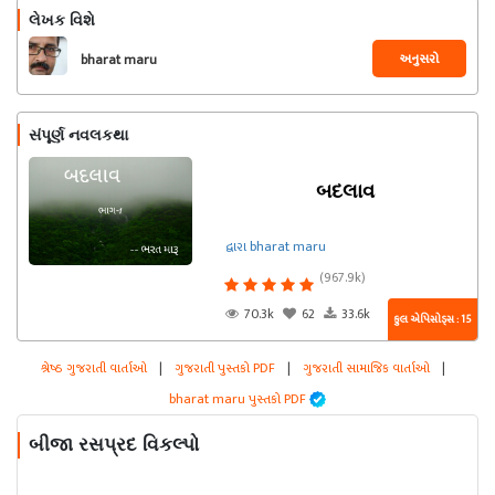
લેખક વિશે
અનુસરો
bharat maru
સંપૂર્ણ નવલકથા
બદલાવ
દ્વારા bharat maru
(967.9k)
70.3k
62
33.6k
કુલ એપિસોડ્સ : 15
શ્રેષ્ઠ ગુજરાતી વાર્તાઓ
|
ગુજરાતી પુસ્તકો PDF
|
ગુજરાતી સામાજિક વાર્તાઓ
|
bharat maru પુસ્તકો PDF
બીજા રસપ્રદ વિકલ્પો