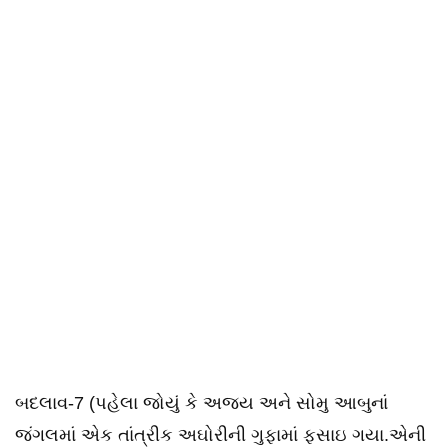
બદલાવ-7 (પહેલા જોયું કે અજય અને સોમુ આબુનાં
જંગલમાં એક તાંત્રીક અઘોરીની ગુફામાં ફસાઇ ગયા.એની