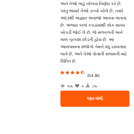
અને તેઓ લાડું ખોલવા નિર્ણય કરે છે.
પરંતુ જ્યારે તેઓ ડબ્બો ખોલે છે, ત્યારે
અંદરથી અજ્ઞાત અવાજો આવવા લાગતા
છે. અજય કાળાં કપડામાંથી એક માનવ
ખોપડી જોઈ લે છે, જે સળવળતી અને
લાલ પ્રકાશ છોડતી હોય છે. આ
આસપાસના સંજોગો તેમને વધુ ડરાવનારા
લાગે છે, અને તેઓ પોતાની સલામતી માટે
ચિંતિત છે.
(64.3k)
4.5k
4
2.1k
મફત વાંચો