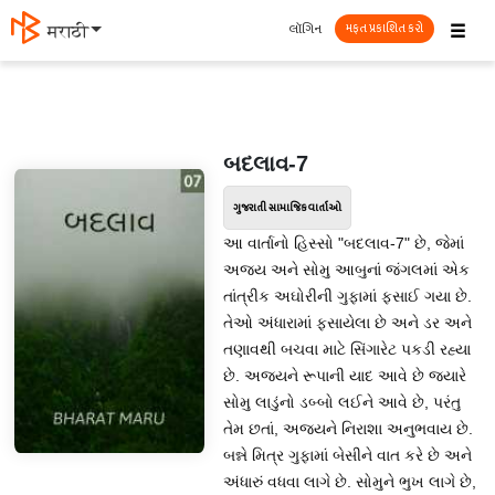
☰
લૉગિન
मराठी
મફત પ્રકાશિત કરો
બદલાવ-7
ગુજરાતી સામાજિક વાર્તાઓ
આ વાર્તાનો હિસ્સો "બદલાવ-7" છે, જેમાં
અજય અને સોમુ આબુનાં જંગલમાં એક
તાંત્રીક અઘોરીની ગુફામાં ફસાઈ ગયા છે.
તેઓ અંધારામાં ફસાયેલા છે અને ડર અને
તણાવથી બચવા માટે સિંગારેટ પકડી રહ્યા
છે. અજયને રૂપાની યાદ આવે છે જ્યારે
સોમુ લાડુંનો ડબ્બો લઈને આવે છે, પરંતુ
તેમ છતાં, અજયને નિરાશા અનુભવાય છે.
બન્ને મિત્ર ગુફામાં બેસીને વાત કરે છે અને
અંધારું વધવા લાગે છે. સોમુને ભુખ લાગે છે,