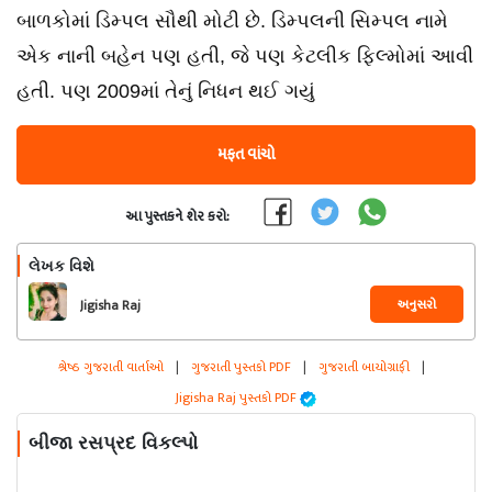
બાળકોમાં ડિમ્પલ સૌથી મોટી છે. ડિમ્પલની સિમ્પલ નામે
એક નાની બહેન પણ હતી, જે પણ કેટલીક ફિલ્મોમાં આવી
હતી. પણ 2009માં તેનું નિધન થઈ ગયું
મફત વાંચો
આ પુસ્તકને શેર કરો:
લેખક વિશે
અનુસરો
Jigisha Raj
શ્રેષ્ઠ ગુજરાતી વાર્તાઓ
|
ગુજરાતી પુસ્તકો PDF
|
ગુજરાતી બાયોગ્રાફી
|
Jigisha Raj પુસ્તકો PDF
બીજા રસપ્રદ વિકલ્પો