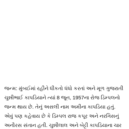
જન્મ: મુંબઈમાં રહીને ધીકતો ધંધો કરતાં અને મૂળ ગુજરાતી
ચુન્નીભાઈ કાપડિયાને ત્યાં 8 જૂન, 1957ના રોજ ડિમ્પલનો
જન્મ થાય છે. તેનું અસલી નામ અમીના કાપડિયા હતું.
એવું પણ કહેવાય છે કે ડિમ્પલ રાજ કપૂર અને નરગિસનું
અનૌરસ સંતાન હતી. ચુન્નીલાલ અને બેટ્ટી કાપડિયાના ચાર