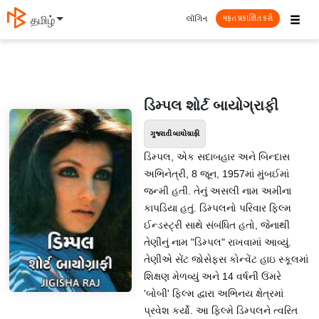
☰
લૉગિન
తెలుగు
મફત પ્રકાશિત કરો
ડિમ્પલ શોર્ટ બાયોગ્રાફી
ગુજરાતી બાયોગ્રાફી
ડિમ્પલ, એક સદાબહાર અને બિન્દાસ
અભિનેત્રી, 8 જૂન, 1957માં મુંબઈમાં
જન્મી હતી. તેનું અસલી નામ અમીના
કાપડિયા હતું. ડિમ્પલનો પરિવાર ફિલ્મ
ઈન્ડસ્ટ્રી સાથે સંબંધિત હતો, જેનાથી
તેણીનું નામ "ડિમ્પલ" રાખવામાં આવ્યું.
તેણીએ સેંટ જોસેફસ કોન્વેંટ હાઇ સ્કૂલમાં
શિક્ષણ મેળવ્યું અને 14 વર્ષની ઉંમરે
'બોબી' ફિલ્મ દ્વારા અભિનય ક્ષેત્રમાં
પ્રવેશ કર્યો. આ ફિલ્મે ડિમ્પલને ત્વરિત