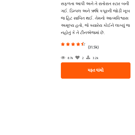
સફળતા આપી અને તે રાતોરાત સ્ટાર બની
ગઈ. ડિમ્પલ અને ઋષિ કપૂરની જોડી ખૂબ
જ હિટ સાબિત થઈ. તેમનો આત્મવિશ્વાસ
અમૂલ્ય હતો, જે ક્યારેય કોઈને લાગ્યું જ
નહોતું કે તે ટીનએજમાં છે.
(31.5k)
8.7k
2
3.2k
મફત વાંચો