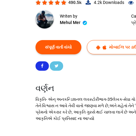
490.5k
4.2k
Downloads
Writen by
Ca
Mehul Mer
પ્
સંપૂર્ણ વાર્તા વાંચો
મોબાઈલ પર ડા
વર્ણન
વિકૃતિ- એન્ અનકન્ડિશનલ લવસ્ટોરીભાગ-35લેખક-મેઘા ગોકાણી
તેને વિશ્વાસ ન આવે તેવી વાતો જાણવા મળે છે,અંતે મહેતાં ત
પ્રેમનો એકરાર કરે છે, આકૃતિ ગુસ્સે થઈ ચાલવા લાગે છે અ
આકૃતિએ કોઈ પ્રતિસાદ ના આપ્યો