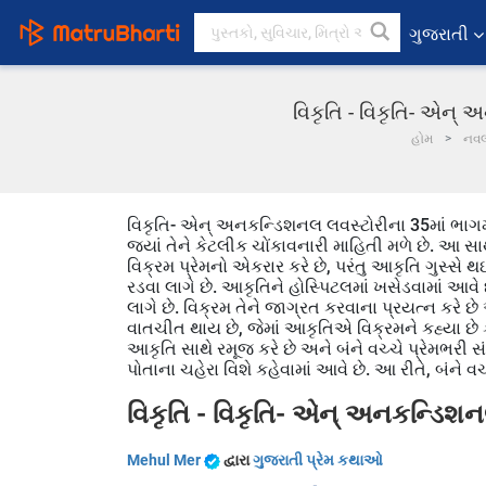
ગુજરાતી
વિકૃતિ - વિકૃતિ- એન્
હોમ
નવ
વિકૃતિ- એન્ અનકન્ડિશનલ લવસ્ટોરીના 35માં ભાગમા
જ્યાં તેને કેટલીક ચોંકાવનારી માહિતી મળે છે. આ 
વિક્રમ પ્રેમનો એકરાર કરે છે, પરંતુ આકૃતિ ગુસ્સે
રડવા લાગે છે. આકૃતિને હોસ્પિટલમાં ખસેડવામાં આવે છે
લાગે છે. વિક્રમ તેને જાગ્રત કરવાના પ્રયત્ન કરે છ
વાતચીત થાય છે, જેમાં આકૃતિએ વિક્રમને કહ્યા છે 
આકૃતિ સાથે રમૂજ કરે છે અને બંને વચ્ચે પ્રેમભરી સં
પોતાના ચહેરા વિશે કહેવામાં આવે છે. આ રીતે, બંને વચ
વિકૃતિ - વિકૃતિ- એન્ અનકન્ડિશ
Mehul Mer
દ્વારા
ગુજરાતી પ્રેમ કથાઓ