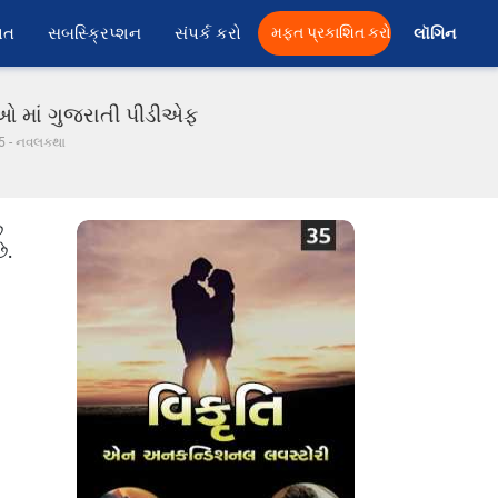
ાત
સબસ્ક્રિપ્શન
સંપર્ક કરો
મફત પ્રકાશિત કરો
લૉગિન 
ાઓ માં ગુજરાતી પીડીએફ
35 - નવલકથા
ે
ે.