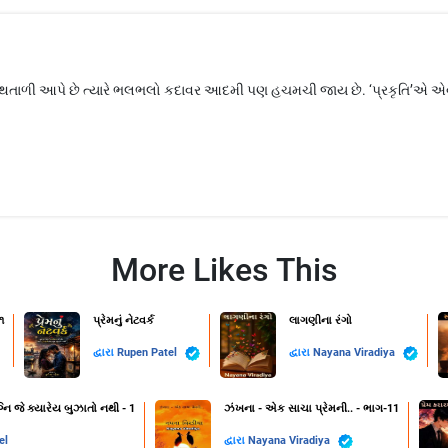
ની હાથતાળી આપે છે ત્યારે ભલભલો કદાવર આદમી પણ હચમચી જાય છે. ‘પ્રકૃતિ’એ 
More Likes This
૧
પ્રેમનું નેટવર્ક
લાગણીના રંગો
દ્વારા
Rupen Patel
દ્વારા
Nayana Viradiya
નિ જે ક્યારેય બુઝાતો નથી - 1
ઝંખના - એક સાચા પ્રેમની.. - ભાગ-11
el
દ્વારા
Nayana Viradiya