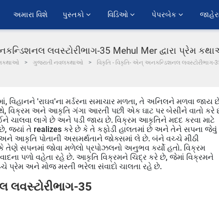
અમારા વિશે
પુસ્તકો 
વિડિઓ 
પેપરબેક 
જાહેર
 અનકન્ડિશનલ લવસ્ટોરીભાગ-35 Mehul Mer દ્વારા પ્રેમ કથ
લકથાઓ
ગુજરાતી નવલકથાઓ
વિકૃતિ - વિકૃતિ- એન્ અનકન્ડિશનલ લવસ્ટોરીભાગ-
ં, વિહાનને 'રાઘવ'ના મર્ડરના સમાચાર મળતા, તે અનિલને મળવા જાય છ
સાથે, વિક્રમ અને આકૃતિ ગંગા આરતી પછી એક ઘાટ પર બેસીને વાતો કરે છ
 થઈને ચાલવા લાગે છે અને પડી જાય છે. વિક્રમ આકૃતિને મદદ કરવા માટે
, જ્યાં તે realizes કરે છે કે તે કફોડી હાલતમાં છે અને તેને સપના જેવું
ે અને આકૃતિ પોતાની અસમર્થતાને જોક્સમાં લે છે. બંને વચ્ચે મીઠી
કે તેણે સપનમાં જોવા મળેલો પ્રપોઝલનો અનુભવ કર્યો હતો. વિક્રમ
વાદના પળો વહેતા રહે છે. આકૃતિ વિક્રમને ચિદ્ર કરે છે, જેમાં વિક્રમને
્ચે પ્રેમ અને મોજ મસ્તી ભરેલા સંવાદો ચાલતા રહે છે.
નલ લવસ્ટોરીભાગ-35