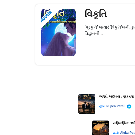
વિકૃતિ
Novels
‘પ્રકૃતિ’ જ્યારે ‘વિકૃતિ’બ
વિહાનની...
અધૂરો અધ્યાય : પ્રકરણ 
દ્વારા
Rupen Patel
મણિકર્ણિકા: અગ્
દ્વારા
Aloka Pat