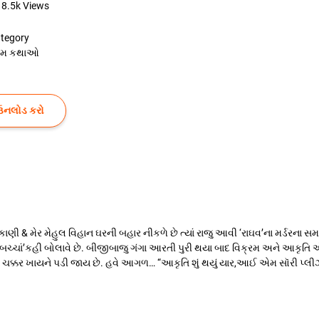
8.5k
Views
tegory
રેમ કથાઓ
ઉનલોડ કરો
 & મેર મેહુલ વિહાન ઘરની બહાર નીકળે છે ત્યાં રાજુ આવી ‘રાઘવ’ના મર્ડરના સમ
ેને ‘બચ્ચાં’કહી બોલાવે છે. બીજીબાજુ ગંગા આરતી પુરી થયા બાદ વિક્રમ અને આકૃતિ
ને ચક્કર ખાયને પડી જાય છે. હવે આગળ… “આકૃતિ શું થયું યાર,આઈ એમ સૉરી પ્લીઝ