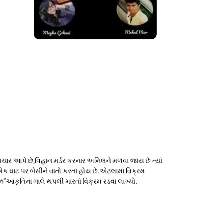
ાચાર આપે છે,વિહાન મર્ડર કરનાર અનિલને મળવા જાય છે ત્યાં
 એક ઘાટ પર બેસીને વાતો કરતાં હોય છે.એટલામાં વિક્રમ
”આકૃતિના ગાલે થપલી મારતાં વિક્રમ રડવા લાગ્યો.