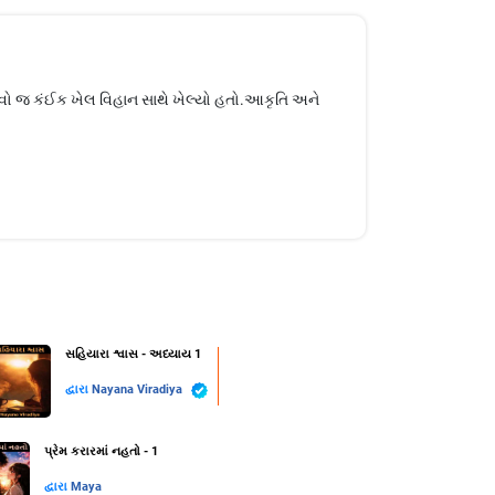
એવો જ કંઈક ખેલ વિહાન સાથે ખેલ્યો હતો.આકૃતિ અને
સહિયારા શ્વાસ - અધ્યાય 1
દ્વારા
Nayana Viradiya
પ્રેમ કરારમાં નહતો - 1
દ્વારા
Maya