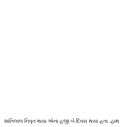
શાંતિલાલ નિવૃત થયા એના હજી બે દિવસ થયા હતા .હાથ