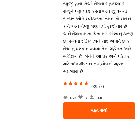
રમુજી હતા. તેઓ તેમના સહકામદાર
રાજુને પણ મદદ કરતા અને જીવનની
સત્યતાઓને સ્વીકારતા. તેમના બે સંતાન
કવિ અને વિષ્ણુ ભણવામાં હોશિયાર છે
અને તેમના માતા-પિતા માટે ગૌરવનું કારણ
છે. સવિતા શાંતિલાલને યાદ અપાવે છે કે
તેઓનું ઘર બનાવવામાં તેની મહેનત અને
બલિદાન છે. બંનેને આ ઘર અને પરિવાર
માટે એકબીજાના સહયોગની મહત્તા
સમજાય છે.
(89.7k)
5.9k
3
1.5k
મફત વાંચો