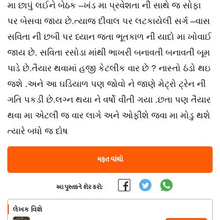
મા છાપું લઈને બેઠક –ખંડ મા પ્રવેશતા ની સાથે જ સોફા
પર બેસવા જાય છે.ત્યાજ દીવાલ પર લટકાયેલી સર્ગ –વાસ
સવિતા ની છબી પર ધ્યાન જતા ભૂતકાળ ની યાદો મા ખોવાઈ
જાય છે. સવિતા રસોડા માંથી ભાખરી બનાવતી બનાવતી બૂમ
પાડે છે.તૈયાર થવામાં હજી કેટલીક વાર છે ? નાસ્તો ઠંડો થઇ
જશે .અને આ ઘડિયાળ પણ જોવો ને જાણે મેટ્રો ટ્રેન ની
ગતિ પકડી છે.લગ્ન થયા ને વર્ષો વીતી ગયા .છતા પણ તૈયાર
થવા મા એટલી જ વાર લાગે અને ઓફીશે જવા મા મોડુ થશે
ત્યારે બધો જ દોષ
મફત વાંચો
આ પુસ્તકને શેર કરો:
લેખક વિશે