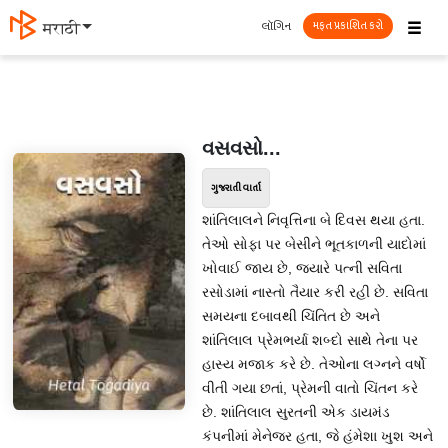
☰
લૉગિન
मराठी
મફત પ્રકાશિત કરો
વસવસો...
ગુજરાતી વાર્તા
શાંતિલાલને નિવૃત્તિના બે દિવસ થયા હતા.
તેઓ સોફા પર બેસીને ભૂતકાળની યાદોમાં
ખોવાઈ જાય છે, જ્યારે પત્ની સવિતા
રસોડામાં નાસ્તો તૈયાર કરી રહી છે. સવિતા
સમયના દબાવથી ચિંતિત છે અને
શાંતિલાલ પ્રેમભર્યા શબ્દો સાથે તેના પર
હાસ્ય મજાક કરે છે. તેઓના લગ્નને વર્ષો
વીતી ગયા છતાં, પ્રેમની વાતો ચિંતન કરે
છે. શાંતિલાલ સુરતની એક ડાયમંડ
કંપનીમાં મેનેજર હતા, જે હંમેશા ખુશ અને