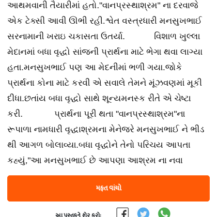
આથમવાની તૈયારીમાં હતો."વાનપ્રસ્થાશ્રમ" ના દરવાજે
એક ટેક્સી આવી ઊભી રહી.શ્વેત વસ્ત્રધારી મનસુખભાઈ
સરનામાની ખરાઇ ચકાસતા ઉતર્યા. વિશાળ ખુલ્લા
મેદાનમાં બધા વૃદ્ધો સાંજની પ્રાર્થના માટે ભેગા થવા લાગ્યા
હતા.મનસુખભાઈ પણ આ મેદનીમાં ભળી ગયા.જોકે
પ્રાર્થના કોના માટે કરવી એ સવાલે તેમને મૂંઝવણમાં મૂકી
દીધા.છતાંય બધા વૃદ્ધો સાથે શૂન્યમનસ્ક રીતે એ ચેષ્ટા
કરી. પ્રાર્થના પૂરી થતા "વાનપ્રસ્થાશ્રમ"ના
રૂપાળા નામધારી વૃદ્ધાશ્રમના મેનેજરે મનસુખભાઈ ને ભીડ
થી આગળ બોલાવ્યા.બધા વૃદ્ધોને તેનો પરિચય આપતા
કહ્યું,"આ મનસુખભાઈ છે આપણા આશ્રમ ના નવા
મફત વાંચો
આ પુસ્તકને શેર કરો: