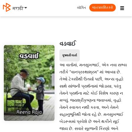
☰
લૉગિન
मराठी
મફત પ્રકાશિત કરો
વડવાઈ
ગુજરાતી વાર્તા
આ વાર્તામાં, મનસુખભાઈ, એક નવા સભ્ય
તરીકે "વાનપ્રસ્થાશ્રમ" માં આવ્યા છે.
તેઓ ટેક્સીથી ઉતર્યા પછી, અન્ય વૃદ્ધો
સાથે સાંજની પ્રાર્થનામાં જોડાયા, પરંતુ
તેમને પ્રાર્થના માટે કોઈ વિશેષ કારણ ન
મળ્યું. જયશ્રીકૃષ્ણના જવાબમાં, વૃદ્ધો
તેમને સ્વાગત નથી કરતા, અને તેમને
સહાનુભૂતિથી જોતા રહે છે. મનસુખભાઈ
બેડરૂમમાં પ્રવેશે છે અને થકીને સૂઈ
જાય છે. સવારે સૂરજની કિરણો અને