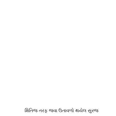
ક્ષિતિજ તરફ જવા ઉતાવળો થયેલ સુરજ