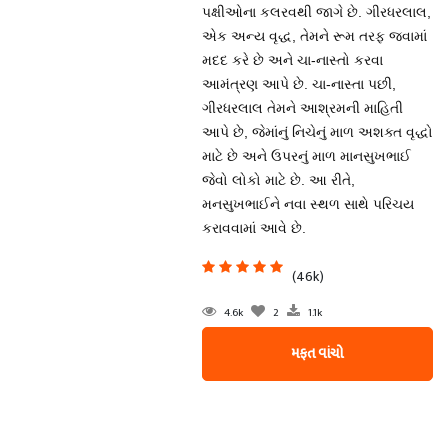
પક્ષીઓના કલરવથી જાગે છે. ગીરધરલાલ,
એક અન્ય વૃદ્ધ, તેમને રૂમ તરફ જવામાં
મદદ કરે છે અને ચા-નાસ્તો કરવા
આમંત્રણ આપે છે. ચા-નાસ્તા પછી,
ગીરધરલાલ તેમને આશ્રમની માહિતી
આપે છે, જેમાંનું નિચેનું માળ અશક્ત વૃદ્ધો
માટે છે અને ઉપરનું માળ માનસુખભાઈ
જેવો લોકો માટે છે. આ રીતે,
મનસુખભાઈને નવા સ્થળ સાથે પરિચય
કરાવવામાં આવે છે.
(46k)
4.6k
2
1.1k
મફત વાંચો