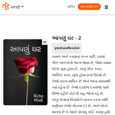
☰
લૉગિન
मराठी
મફત પ્રકાશિત કરો
આપણું ઘર - 2
ગુજરાતી સામાજિક વાર્તાઓ
કામલ અને કરણના લગ્ન પછી, ઘરમાં
એક બાળકોનો જન્મ થાય છે, જેમાં તમામ
લોકો ખુશ હોય છે, પરંતુ એક કાકા,
અખિલ કાકા, ખુશ હોવા છતાં ઉદાશ છે.
તેઓ ઘરના માલિક છે અને લાંબા સમયથી
ત્યાં રહેતા છે. તેઓ દરરોજ દરવાજા પાસે
ઊભા રહીને કોઈની રાહ જોતા રહે છે,
પરંતુ પોતાના વિચારોને વ્યક્ત કરતા નથી.
ઘણીવાર તેઓ એકલા રડે છે, અને લોકો
માનતા છે કે તેમને પોતાનું કોઈ કારણ હશે.