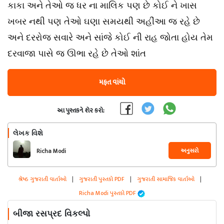
કાકા અને તેઓ જ ધર ના માલિક પણ છે કોઈ ને ખાસ
ખબર નથી પણ તેઓ ઘણા સમયથી અહીંઆ જ રહે છે
અને દરરોજ સવારે અને સાંજે કોઈ ની રાહ જોતા હોય તેમ
દરવાજા પાસે જ ઊભા રહે છે તેઓ શાંત
મફત વાંચો
આ પુસ્તકને શેર કરો:
લેખક વિશે
અનુસરો
Richa Modi
શ્રેષ્ઠ ગુજરાતી વાર્તાઓ
|
ગુજરાતી પુસ્તકો PDF
|
ગુજરાતી સામાજિક વાર્તાઓ
|
Richa Modi પુસ્તકો PDF
બીજા રસપ્રદ વિકલ્પો