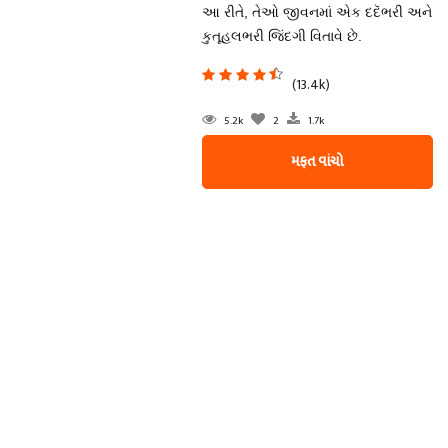
આ રીતે, તેઓ જીવનમાં એક દદૅભરી અને
કુતૂહલભરી જિંદગી વિતાવે છે.
(13.4k)
5.2k
2
1.7k
મફત વાંચો