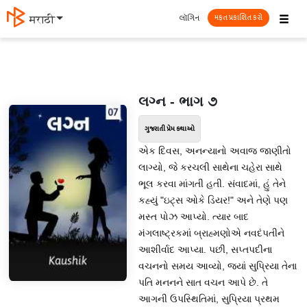
☰
લૉગિન
मराठी
મફત પ્રકાશિત કરો
લગ્ન - ભાગ ૭
ગુજરાતી પ્રેમ કથાઓ
એક દિવસ, અનન્યાનો અવાજ જાણીતો
લાગ્યો, જે કરચલી સાથેના ચહેરા સાથે
ભૂલ કરવા માંગતી હતી. સંવાદમાં, હું તેને
કહ્યું "ઇટ્સ ઓકે ડિયર!" અને તેણે પણ
મસ્ત પોઝ આપ્યો. ત્યાર બાદ
મંગલાષ્ટ્રકમાં બ્રાહ્મણોએ નવદંપતીને
આશીર્વાદ આપ્યા. પછી, સપ્તપદીના
વચનનો સમય આવ્યો, જ્યાં સુપ્રિયા તેના
પતિ મનનને સાત વચન આપે છે. તે
આગની ઉપસ્થિતિમાં, સુપ્રિયા પ્રથમ