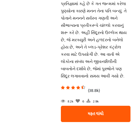
પ્રતિજ્ઞામાં કહે છે કે ગત જન્મમાં કરેલા
પુણ્યોના કારણે મનન તેના પતિ બન્યું. તે
પોતાને મનનને સર્વસ્વ ગણતી અને
સૌભાગ્યના પ્રતીકરૂપે ચાંલ્લો કરવાનું
શરૂ કરે છે. અહીં સિંદૂરનો ઉલ્લેખ થાય
છે, જે મરક્યુરી અને હળદરનો બનેલો
હોય છે, અને તે બ્લડ-પ્રેશર કંટ્રોલ
કરવા માટે ઉપયોગી છે. આ વાર્તા એ
લોકોના સંબંધ અને જીવનશૈલીની
બાબતોને દર્શાવે છે, જેમાં પુરુષોને પણ
સિંદૂર લગાવવાનો સમય આવી ગયો છે.
(38.8k)
8.2k
6
2.9k
મફત વાંચો