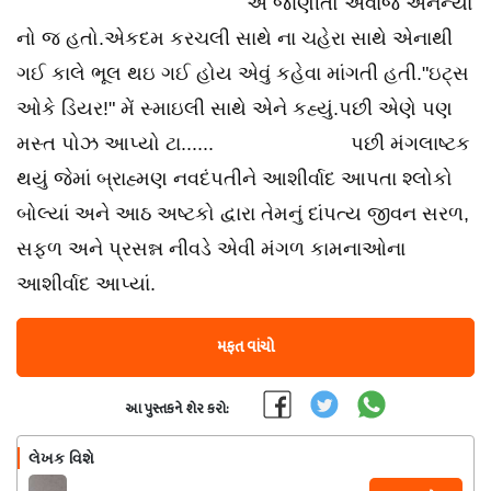
એ જાણીતો અવાજ અનન્યા
નો જ હતો.એકદમ કરચલી સાથે ના ચહેરા સાથે એનાથી
ગઈ કાલે ભૂલ થઇ ગઈ હોય એવું કહેવા માંગતી હતી."ઇટ્સ
ઓકે ડિયર!" મેં સ્માઇલી સાથે એને કહ્યું.પછી એણે પણ
મસ્ત પોઝ આપ્યો ટા...... પછી મંગલાષ્ટક
થયું જેમાં બ્રાહ્મણ નવદંપતીને આશીર્વાદ આપતા શ્લોકો
બોલ્યાં અને આઠ અષ્ટકો દ્વારા તેમનું દાંપત્ય જીવન સરળ,
સફળ અને પ્રસન્ન નીવડે એવી મંગળ કામનાઓના
આશીર્વાદ આપ્યાં.
મફત વાંચો
આ પુસ્તકને શેર કરો:
લેખક વિશે