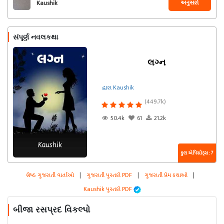
અનુસરો
Kaushik
સંપૂર્ણ નવલકથા
લગ્ન
દ્વારા Kaushik
(449.7k)
50.4k
61
21.2k
કુલ એપિસોડ્સ : 7
શ્રેષ્ઠ ગુજરાતી વાર્તાઓ
|
ગુજરાતી પુસ્તકો PDF
|
ગુજરાતી પ્રેમ કથાઓ
|
Kaushik પુસ્તકો PDF
બીજા રસપ્રદ વિકલ્પો