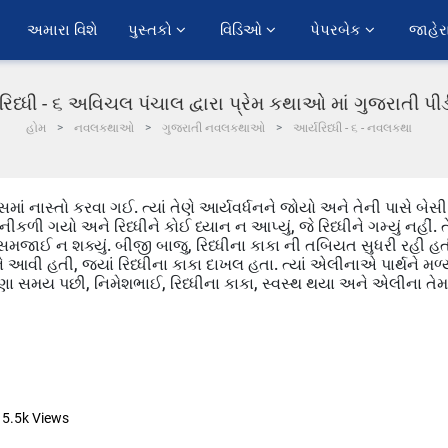
અમારા વિશે
પુસ્તકો 
વિડિઓ 
પેપરબેક 
જાહેર
રિધ્ધી - ૬ અવિચલ પંચાલ દ્વારા પ્રેમ કથાઓ માં ગુજરાતી પ
હોમ
નવલકથાઓ
ગુજરાતી નવલકથાઓ
આર્યરિધ્ધી - ૬ - નવલકથા
ાં નાસ્તો કરવા ગઈ. ત્યાં તેણે આર્યવર્ધનને જોયો અને તેની પાસે બેસી
ીકળી ગયો અને રિધ્ધીને કોઈ ધ્યાન ન આપ્યું, જે રિધ્ધીને ગમ્યું નહીં. ત
તે સમજાઈ ન શક્યું. બીજી બાજુ, રિધ્ધીના કાકા ની તબિયત સુધરી રહી હત
ે આવી હતી, જ્યાં રિધ્ધીના કાકા દાખલ હતા. ત્યાં એલીનાએ પાર્થને મળ્
. ઘણા સમય પછી, નિમેશભાઈ, રિધ્ધીના કાકા, સ્વસ્થ થયા અને એલીના તેમ
5.5k
Views