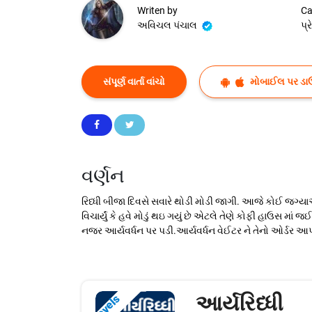
Writen by
Ca
અવિચલ પંચાલ
પ્
સંપૂર્ણ વાર્તા વાંચો
મોબાઈલ પર ડા
વર્ણન
રિધ્ધી બીજા દિવસે સવારે થોડી મોડી જાગી. આજે કોઈ જગ્યાએ 
વિચાર્યું કે હવે મોડું થઇ ગયું છે એટલે તેણે કોફી હાઉસ મ
નજર આર્યવર્ધન પર પડી.આર્યવર્ધન વેઈટર ને તેનો ઓર્ડર આપી 
આર્યરિધ્ધી
Novels