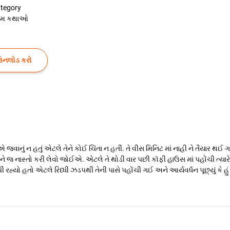
tegory
રેમ કથાઓ
ઉનલોડ કરો
જવાનું ન હતું એટલે તેને કોઈ ચિંતા ન હતી. તે વીસ મિનિટ માં નાહી ને તૈયાર થઈ ગ
ાં જઈને જ નાસ્તો કરી લેવો જોઈએ. એટલે તે થોડી વાર પછી કૉફી હાઉસ માં પહોંચી ત્
રહ્યો હતો એટલે રિધ્ધી ઝડપથી તેની પાસે પહોંચી ગઈ અને આર્યવર્ધન પૂછ્યું કે હું