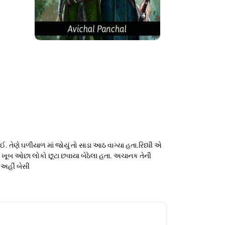
ઈ. તેણે ઘળીયાળ માં જોયું તો સાડા આઠ વાગ્યા હતા.રિધ્ધી એ
યારે ખૂબ ઓછા લોકો છૂટા છવાયા બેઠેલા હતા. અચાનક તેની
 અહીં બેસી