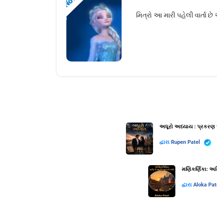
મિત્રો આ મારી પહેલી વાર્તા છે 
અધૂરો અધ્યાય : પ્રકરણ 
દ્વારા
Rupen Patel
મણિકર્ણિકા: અગ્
દ્વારા
Aloka Pat