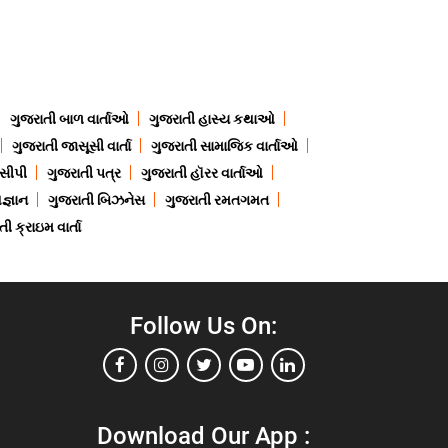
ગુજરાતી બાળ વાર્તાઓ
ગુજરાતી હાસ્ય કથાઓ
ગુજરાતી જાસૂસી વાર્તા
ગુજરાતી સામાજિક વાર્તાઓ
ેસીપી
ગુજરાતી પત્ર
ગુજરાતી હૉરર વાર્તાઓ
જ્ઞાન
ગુજરાતી બિઝનેસ
ગુજરાતી રમતગમત
ી ક્રાઇમ વાર્તા
Follow Us On:
Download Our App :