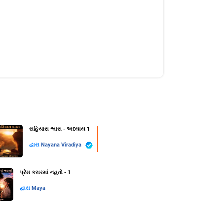
સહિયારા શ્વાસ - અધ્યાય 1
દ્વારા
Nayana Viradiya
પ્રેમ કરારમાં નહતો - 1
દ્વારા
Maya