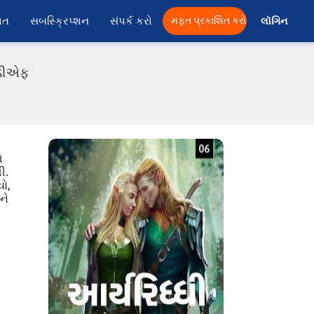
ાત
સબસ્ક્રિપ્શન
સંપર્ક કરો
મફત પ્રકાશિત કરો
લૉગિન 
ીડીએફ
ે
ી.
યો,
ને