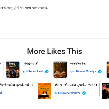
આશા રાખું છું કે આ વાર્તા તમને ગમશે.
More Likes This
૧
પ્રેમનું નેટવર્ક
લાગણીના રંગો
દ્વારા
Rupen Patel
દ્વારા
Nayana Viradiya
નિ જે ક્યારેય બુઝાતો નથી - 1
ઝંખના - એક સાચા પ્રેમની.. - ભાગ-11
el
દ્વારા
Nayana Viradiya