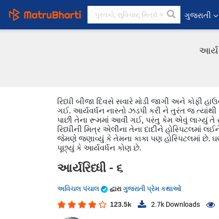
ગુજરાતી
આર્ય
રિધ્ધી બીજા દિવસે સવારે મોડી જાગી અને કોફી હાઉસમ
ગઈ. આર્યવર્ધન નાસ્તો ઝડપી કરી ને તુરંત જ ત્યાંથી ન
પાછી તેના રૂમમાં આવી ગઈ, પરંતુ કેમ એવું લાગ્યું 
રિધ્ધીની મિત્ર એલીના તેના દાદીને હોસ્પિટલમાં લઈન
જેમણે જણાવ્યું કે તેમના કાકા પણ હોસ્પિટલમાં છે
પૂછ્યું કે આર્યવર્ધન કોણ છે.
આર્યરિધ્ધી - ૬
અવિચલ પંચાલ
દ્વારા
ગુજરાતી પ્રેમ કથાઓ
123.5k
2.7k
Downloads