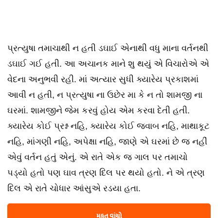
પ્રત્યુષા તમાચાથી ન હતી ડઘાઈ એનાથી વધુ માના વર્તનથી
ડઘાઈ ગઈ હતી. આ અચાનક માને શુ થયું એ વિચારોએ એ
વેદના અનુભવી રહી. માં અત્યાર સુધી ક્યારેય પ્રકાશમાં
આવી ન હતી, ન પ્રત્યુષા ના ઉછેર મા કે ન તો શામજી ના
ઘરમાં. શામજીને જેમ કરવું હોય એમ કરવા દેતી હતી.
ક્યારેય કોઈ પ્રશ્ન નહિ, ક્યારેય કોઈ જવાબ નહિ, માથાકૂટ
નહિ, માંગણી નહિ, અપેક્ષા નહિ, જાણે એ ઘરમાં છે જ નહીં
એવું વર્તન હતું એનું. એ રાતે એક જ ગાલ પર તમાચો
પડ્યો હતો પણ ઘાવ ત્રણ દિલ પર થયો હતો. ને એ ત્રણ
દિલ એ રાતે ચોધાર આંસુએ રડયા હતા.
મફત વાંચો