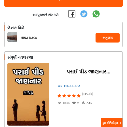
આ પુસ્તકને શેર કરો:
લેખક વિશે
અનુસરો
HINA DASA
સંપૂર્ણ નવલકથા
પરાઈ પીડ જાણનાર...
દ્વારા HINA DASA
(145.4k)
18.8k
11
7.4k
કુલ એપિસોડ્સ : 3