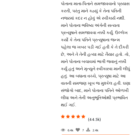
પોતાના માતા-પિતાને સમજાવવાનો પ્રયાસ
કરતી, પરંતુ માને કહ્યું કે તેના પતિની
નજરમાં કદર ન હોવું એ સ્વીકાર્ય નથી.
માને પોતાના ભવિષ્ય અંગેની સત્યતા
પ્રત્યુષાને સમજાવવા નક્કી કર્યું. ઉલ્લેખ
કર્યો કે તેના પતિને પ્રત્યુષાના જન્મ
પહેલા જ ખબર પડી ગઈ હતી કે તે દીકરી
છે, અને તે તેની હત્યા માટે તૈયાર હતો. તો,
માને પોતાના બચાવમાં ભાગી જવાનું નક્કી
કર્યું હતું અને મૃત્યુને સ્વીકારવા માની લીધું
હતું. આ બધાના વચ્ચે, પ્રત્યુષા માટે આ
વાતની સમજણ ખૂબ જ મુશ્કેલ હતી. ઘણા
સંજોગો બાદ, માને પોતાના પતિને ઓળખી
લીધા અને તેની અનુભૂતિઓથી પ્રભાવિત
થઈ ગઈ.
(44.5k)
6.4k
7
2.4k