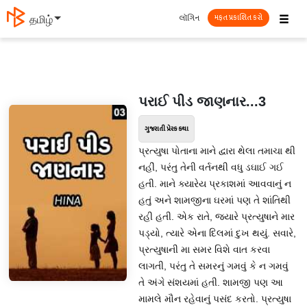
☰
લૉગિન
தமிழ்
મફત પ્રકાશિત કરો
પરાઈ પીડ જાણનાર...3
ગુજરાતી પ્રેરક કથા
પ્રત્યુષા પોતાના માને દ્વારા થેલા તમાચા થી
નહીં, પરંતુ તેની વર્તનથી વધુ ડઘાઈ ગઈ
હતી. માને ક્યારેય પ્રકાશમાં આવવાનું ન
હતું અને શામજીના ઘરમાં પણ તે શાંતિથી
રહી હતી. એક રાતે, જ્યારે પ્રત્યુષાને માર
પડ્યો, ત્યારે એના દિલમાં દુખ થયું. સવારે,
પ્રત્યુષાની મા સમર વિશે વાત કરવા
લાગતી, પરંતુ તે સમરનું ગમવું કે ન ગમવું
તે અંગે સંશયમાં હતી. શામજી પણ આ
મામલે મૌન રહેવાનું પસંદ કરતો. પ્રત્યુષા