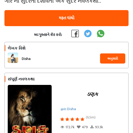
ગીર ની સુંદરતા દર્શાવતી એક સુંદર નવલકથા..
મફત વાંચો
આ પુસ્તકને શેર કરો:
લેખક વિશે
અનુસરો
Disha
સંપૂર્ણ નવલકથા
ડણક
દ્વારા Disha
(6.5m)
172.7k
479
93.3k