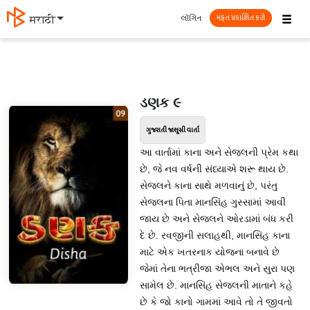
☰
લૉગિન
मराठी
મફત પ્રકાશિત કરો
ડણક ૯
ગુજરાતી જાસૂસી વાર્તા
આ વાર્તામાં કાના અને સેજલની પ્રેમ કથા
છે, જે નવ વર્ષની સંધ્યાએ શરૂ થાય છે.
સેજલને કાના સાથે મળવાનું છે, પરંતુ
સેજલના પિતા માનસિંહ ગુસ્સામાં આવી
જાય છે અને સેજલને ઓરડામાં બંધ કરી
દે છે. રવજીની સલાહથી, માનસિંહ કાના
માટે એક ખતરનાક યોજના બનાવે છે
જેમાં તેના ભત્રીજા એભલ અને સુરા પણ
સામેલ છે. માનસિંહ સેજલની માતાને કહે
છે કે જો કાનો ગામમાં આવે તો તે જીવતો