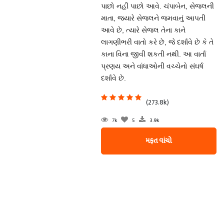
પાછો નહીં પાછો આવે. ચંપાબેન, સેજલની
માતા, જ્યારે સેજલને જમવાનું આપતી
આવે છે, ત્યારે સેજલ તેના કાને
લાગણીભરી વાતો કરે છે, જે દર્શાવે છે કે તે
કાના વિના જીવી શકતી નથી. આ વાર્તા
પ્રણય અને વાંધાઓની વચ્ચેનો સંઘર્ષ
દર્શાવે છે.
(273.8k)
7k
5
3.9k
મફત વાંચો