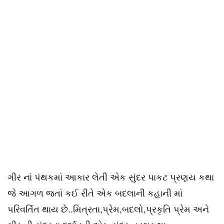
ગીર નાં પંથકમાં આકાર લેતી એક સુંદર પાકટ પ્રણય કથા
જે આગળ જતાં કઈ રીતે એક બદલાની કહાની માં
પરિવર્તિત થાય છે..મિત્રતા,પ્રેમ,બદલો,પ્રકૃતિ પ્રેમ અને