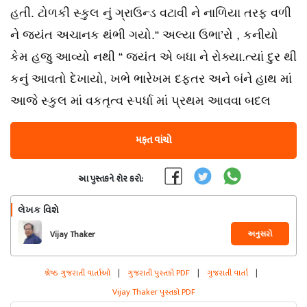
હતી. ટોળકી સ્કુલ નું ગ્રાઉન્ડ વટાવી ને નાળિયા તરફ વળી
ને જયંત અચાનક થંભી ગયો.“ અલ્યા ઉભા’રો , કનીયો
કેમ હજુ આવ્યો નથી “ જયંત એ બધા ને રોક્યા.ત્યાં દુર થી
કનું આવતો દેખાયો, ખભે ભારેખમ દફતર અને બંને હાથ માં
આજે સ્કુલ માં વકતૃત્વ સ્પર્ધા માં પ્રથમ આવવા બદલ
મફત વાંચો
આ પુસ્તકને શેર કરો:
લેખક વિશે
અનુસરો
Vijay Thaker
શ્રેષ્ઠ ગુજરાતી વાર્તાઓ
|
ગુજરાતી પુસ્તકો PDF
|
ગુજરાતી વાર્તા
|
Vijay Thaker પુસ્તકો PDF