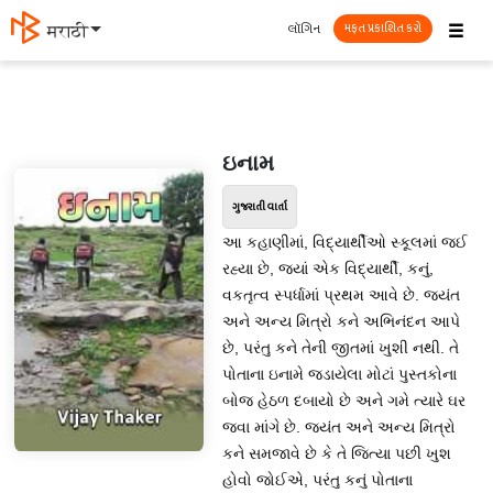
☰
લૉગિન
मराठी
મફત પ્રકાશિત કરો
ઇનામ
ગુજરાતી વાર્તા
આ કહાણીમાં, વિદ્યાર્થીઓ સ્કૂલમાં જઈ
રહ્યા છે, જ્યાં એક વિદ્યાર્થી, કનું,
વકતૃત્વ સ્પર્ધામાં પ્રથમ આવે છે. જયંત
અને અન્ય મિત્રો કને અભિનંદન આપે
છે, પરંતુ કને તેની જીતમાં ખુશી નથી. તે
પોતાના ઇનામે જડાયેલા મોટાં પુસ્તકોના
બોજ હેઠળ દબાયો છે અને ગમે ત્યારે ઘર
જવા માંગે છે. જયંત અને અન્ય મિત્રો
કને સમજાવે છે કે તે જિત્યા પછી ખુશ
હોવો જોઈએ, પરંતુ કનું પોતાના