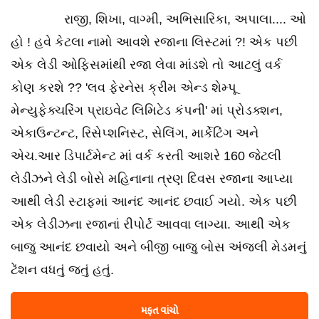
રાજી, શિખા, વાગ્મી, અભિસારિકા, અપાલા.... ઓ
હો ! હવે કેટલા નામો આવશે રજાના લિસ્ટમાં ?! એક પછી
એક લેડી ઓફિસમાંથી રજા લેવા માંડશે તો આટલું વર્ક
કોણ કરશે ?? 'લવ ફેરનેસ ક્રીમ એન્ડ શેમ્પૂ
મેન્યુફેક્ચરિંગ પ્રાઇવેટ લિમિટેડ કંપની' માં પ્રોડક્શન,
એકાઉન્ટન્ટ, રિસેપ્શનિસ્ટ, સેલિંગ, માર્કેટિંગ અને
એચ.આર ડિપાર્ટમેન્ટ માં વર્ક કરતી આશરે 160 જેટલી
લેડીઝને લેડી બોસે મહિનાના ત્રણ દિવસ રજાના આપ્યા
આથી લેડી સ્ટાફમાં આનંદ આનંદ છવાઈ ગયો. એક પછી
એક લેડીઝના રજાનાં રીપોર્ટ આવવા લાગ્યા. આથી એક
બાજુ આનંદ છવાયો અને બીજી બાજુ બોસ અંજલી મેડમનું
ટેંશન વધતું જતું હતું.
મફત વાંચો