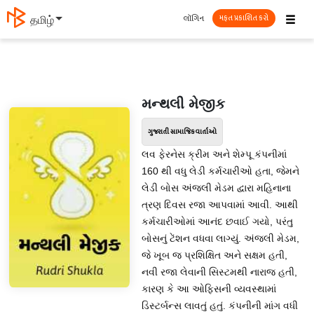
☰
લૉગિન
தமிழ்
મફત પ્રકાશિત કરો
મન્થલી મેજીક
ગુજરાતી સામાજિક વાર્તાઓ
લવ ફેરનેસ ક્રીમ અને શેમ્પૂ કંપનીમાં
160 થી વધુ લેડી કર્મચારીઓ હતા, જેમને
લેડી બોસ અંજલી મેડમ દ્વારા મહિનાના
ત્રણ દિવસ રજા આપવામાં આવી. આથી
કર્મચારીઓમાં આનંદ છવાઈ ગયો, પરંતુ
બોસનું ટેંશન વધવા લાગ્યું. અંજલી મેડમ,
જે ખૂબ જ પ્રશિક્ષિત અને સક્ષમ હતી,
નવી રજા લેવાની સિસ્ટમથી નારાજ હતી,
કારણ કે આ ઓફિસની વ્યવસ્થામાં
ડિસ્ટર્બન્સ લાવતું હતું. કંપનીની માંગ વધી