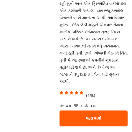
રહી હતી અને એક ક્રિએટિવ વર્કશોપમાં
એક કર્મચારી અપાલા દ્વારા રજૂ કરાયેલ
વિચારને બોસે માન્યતા આપી. આ વિચાર
મુજબ, દરેક લેડી મહિને એકવાર તેમના
માસિક પિરિયડ દરમિયાન ત્રણ દિવસ
રજા લે શકે છે. આ સમય દરમિયાન
આરામ મળવાથી તેમને વધુ કાર્યક્ષમતા
મળી રહી હતી. છતાં, અંજલી મેડમને ચિંતા
હતી કે આ રજાઓ કંપનીને નુકસાન
પહોંચાડી શકે છે, અને તેઓએ આ
બાબતને વધુ ધ્યાનમાં લેવા માટે સૂચના
આપી.
(45k)
4.3k
3
1.2k
મફત વાંચો