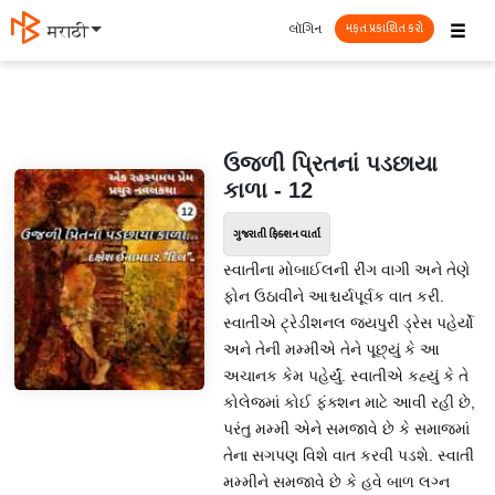
☰
લૉગિન
मराठी
મફત પ્રકાશિત કરો
ઉજળી પ્રિતનાં પડછાયા
કાળા - 12
ગુજરાતી ફિક્શન વાર્તા
સ્વાતીના મોબાઈલની રીંગ વાગી અને તેણે
ફોન ઉઠાવીને આશ્ચર્યપૂર્વક વાત કરી.
સ્વાતીએ ટ્રેડીશનલ જયપુરી ડ્રેસ પહેર્યો
અને તેની મમ્મીએ તેને પૂછ્યું કે આ
અચાનક કેમ પહેર્યું. સ્વાતીએ કહ્યું કે તે
કોલેજમાં કોઈ ફંક્શન માટે આવી રહી છે,
પરંતુ મમ્મી એને સમજાવે છે કે સમાજમાં
તેના સગપણ વિશે વાત કરવી પડશે. સ્વાતી
મમ્મીને સમજાવે છે કે હવે બાળ લગ્ન