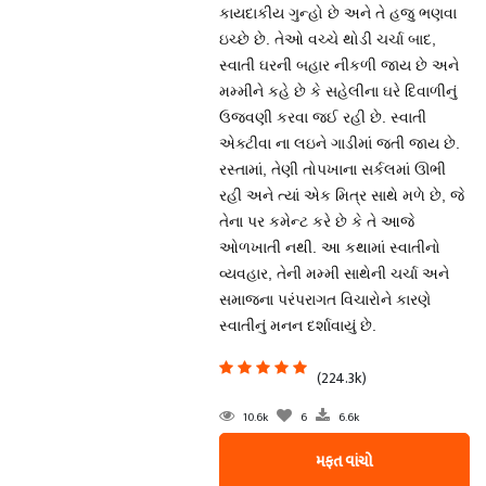
કાયદાકીય ગુન્હો છે અને તે હજુ ભણવા
ઇચ્છે છે. તેઓ વચ્ચે થોડી ચર્ચા બાદ,
સ્વાતી ઘરની બહાર નીકળી જાય છે અને
મમ્મીને કહે છે કે સહેલીના ઘરે દિવાળીનું
ઉજવણી કરવા જઈ રહી છે. સ્વાતી
એક્ટીવા ના લઇને ગાડીમાં જતી જાય છે.
રસ્તામાં, તેણી તોપખાના સર્કલમાં ઊભી
રહી અને ત્યાં એક મિત્ર સાથે મળે છે, જે
તેના પર કમેન્ટ કરે છે કે તે આજે
ઓળખાતી નથી. આ કથામાં સ્વાતીનો
વ્યવહાર, તેની મમ્મી સાથેની ચર્ચા અને
સમાજના પરંપરાગત વિચારોને કારણે
સ્વાતીનું મનન દર્શાવાયું છે.
(224.3k)
10.6k
6
6.6k
મફત વાંચો