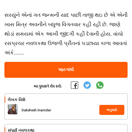
સરયુંને એનાં ગત જન્મની યાદ પાછી તાજી થઇ છે એ એની
ખાસ મિત્ર અવનીને બધુજ વિગતવાર કહી રહી છે. જાણે
થોડાં સમયમાં એક આખી જીંદગી કહી દેવાની હોય, વાંચો
રસપ્રચર નવલકથા ઉજળી પ્રીતનાં પડછાયા કાળા આવતાં
અંકે.......
મફત વાંચો
આ પુસ્તકને શેર કરો:
લેખક વિશે
અનુસરો
Dakshesh Inamdar
સંપૂર્ણ નવલકથા