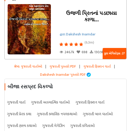
ઉજળી પ્રિતનાં પડછાયા
કાળા...
દ્વારા Dakshesh Inamdar
(6.3m)
246.7k
698
130.9k
કુલ એપિસોડ્સ : 27
શ્રેષ્ઠ ગુજરાતી વાર્તાઓ
|
ગુજરાતી પુસ્તકો PDF
|
ગુજરાતી ફિક્શન વાર્તા
|
Dakshesh Inamdar પુસ્તકો PDF
બીજા રસપ્રદ વિકલ્પો
ગુજરાતી વાર્તા
ગુજરાતી આધ્યાત્મિક વાર્તાઓ
ગુજરાતી ફિક્શન વાર્તા
ગુજરાતી પ્રેરક કથા
ગુજરાતી ક્લાસિક નવલકથાઓ
ગુજરાતી બાળ વાર્તાઓ
ગુજરાતી હાસ્ય કથાઓ
ગુજરાતી મેગેઝિન
ગુજરાતી કવિતાઓ