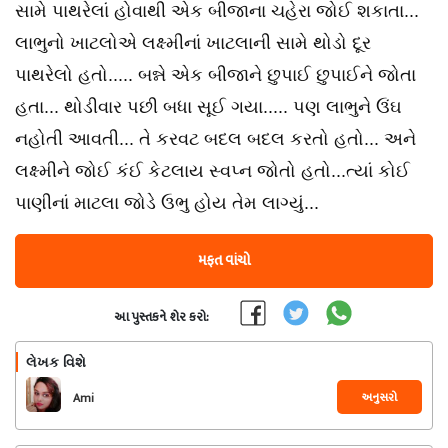
સામે પાથરેલાં હોવાથી એક બીજાના ચહેરા જોઈ શકાતા...
લાભુનો ખાટલોએ લક્ષ્મીનાં ખાટલાની સામે થોડો દૂર
પાથરેલો હતો..... બન્ને એક બીજાને છુપાઈ છુપાઈને જોતા
હતા... થોડીવાર પછી બધા સૂઈ ગયા..... પણ લાભુને ઉંઘ
નહોતી આવતી... તે કરવટ બદલ બદલ કરતો હતો... અને
લક્ષ્મીને જોઈ કંઈ કેટલાય સ્વપ્ન જોતો હતો...ત્યાં કોઈ
પાણીનાં માટલા જોડે ઉભુ હોય તેમ લાગ્યું...
મફત વાંચો
આ પુસ્તકને શેર કરો:
લેખક વિશે
અનુસરો
Ami