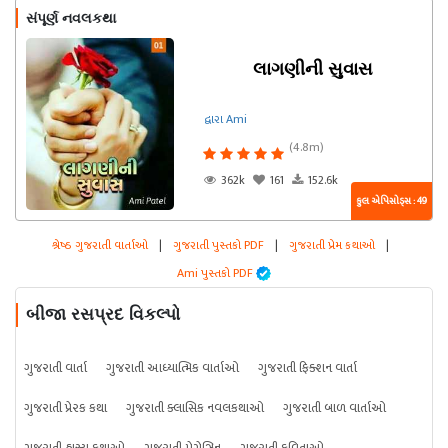
સંપૂર્ણ નવલકથા
લાગણીની સુવાસ
દ્વારા Ami
(4.8m)
362k
161
152.6k
કુલ એપિસોડ્સ : 49
શ્રેષ્ઠ ગુજરાતી વાર્તાઓ
|
ગુજરાતી પુસ્તકો PDF
|
ગુજરાતી પ્રેમ કથાઓ
|
Ami પુસ્તકો PDF
બીજા રસપ્રદ વિકલ્પો
ગુજરાતી વાર્તા
ગુજરાતી આધ્યાત્મિક વાર્તાઓ
ગુજરાતી ફિક્શન વાર્તા
ગુજરાતી પ્રેરક કથા
ગુજરાતી ક્લાસિક નવલકથાઓ
ગુજરાતી બાળ વાર્તાઓ
ગુજરાતી હાસ્ય કથાઓ
ગુજરાતી મેગેઝિન
ગુજરાતી કવિતાઓ