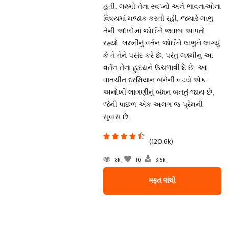
હતી. લક્ષ્મી તેના સ્વપ્નો અને ભાવનાઓના
વિષયમાં મજાક કરતી રહી, જ્યારે લાભુ
તેની આંખોમાં જોઈને જવાબ આપતો
રહ્યો. લક્ષ્મીનું વર્તન જોઈને લાભુને લાગ્યું
કે તે તેને પસંદ કરે છે, પરંતુ લક્ષ્મીનું આ
વર્તન તેના હૃદયને ઉચળાવી દે છે. આ
વાતચીત દરમિયાન બંનેની વચ્ચે એક
અનોખી લાગણીનું બંધન બનતું જાય છે,
જેની પાછળ એક અલગ જ પ્રેમની
સુવાસ છે.
(120.6k)
8k
10
3.5k
મફત વાંચો