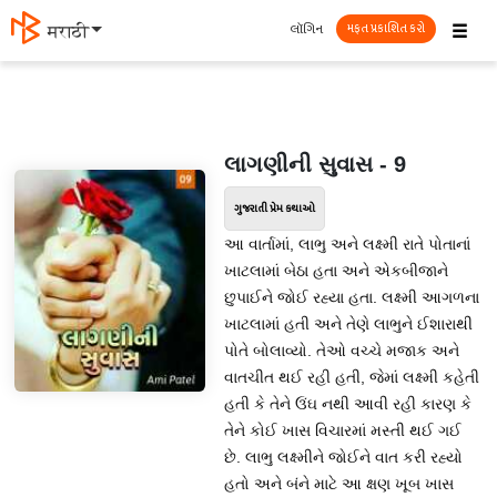
☰
લૉગિન
मराठी
મફત પ્રકાશિત કરો
લાગણીની સુવાસ - 9
ગુજરાતી પ્રેમ કથાઓ
આ વાર્તામાં, લાભુ અને લક્ષ્મી રાતે પોતાનાં
ખાટલામાં બેઠા હતા અને એકબીજાને
છુપાઈને જોઈ રહ્યા હતા. લક્ષ્મી આગળના
ખાટલામાં હતી અને તેણે લાભુને ઈશારાથી
પોતે બોલાવ્યો. તેઓ વચ્ચે મજાક અને
વાતચીત થઈ રહી હતી, જેમાં લક્ષ્મી કહેતી
હતી કે તેને ઉંઘ નથી આવી રહી કારણ કે
તેને કોઈ ખાસ વિચારમાં મસ્તી થઈ ગઈ
છે. લાભુ લક્ષ્મીને જોઈને વાત કરી રહ્યો
હતો અને બંને માટે આ ક્ષણ ખૂબ ખાસ