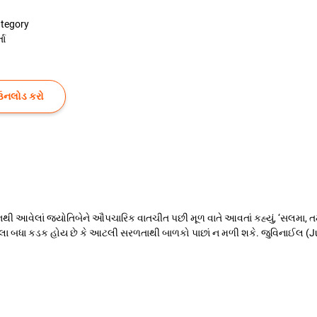
tegory
તા
ઉનલોડ કરો
નથી આવેલાં જ્યોતિબેને ઔપચારિક વાતચીત પછી મૂળ વાતે આવતાં કહ્યું, ‘સલમા,
 બધા કડક હોય છે કે આટલી સરળતાથી બાળકો પાછાં ન મળી શકે. જુવિનાઈલ (Juven