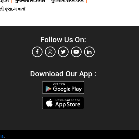
જ્ઞાન
ગુજરાતી બિઝનેસ
ગુજરાતી રમતગમત
ી ક્રાઇમ વાર્તા
Follow Us On:
Download Our App :
ia
.