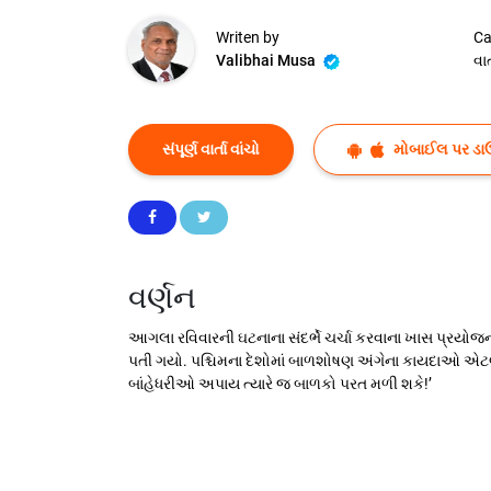
Writen by
Ca
Valibhai Musa
વાર્
સંપૂર્ણ વાર્તા વાંચો
મોબાઈલ પર ડા
વર્ણન
આગલા રવિવારની ઘટનાના સંદર્ભે ચર્ચા કરવાના ખાસ પ્રયોજ
પતી ગયો. પશ્ચિમના દેશોમાં બાળશોષણ અંગેના કાયદાઓ એટલા
બાંહેધરીઓ અપાય ત્યારે જ બાળકો પરત મળી શકે!’