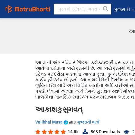
ગુજરાતી
આક
આ વાર્તા એક રવિવારે જિલ્લા કલેક્ટરશ્રી વસાવડાના 
આવેલા દરોડાના કાર્યક્રમની છે. આ કાર્યક્રમમાં શહ
સ્ટેન્ડ પર દરોડા પાડવામાં આવ્યા હતા. મુખ્ય ઉદ્દે
કાર્યવાહી કરવાનો હતો. આ કામગીરીની દેખરેખ બાળસુર
જુવિનાઈલ બોર્ડ અને વિવિધ ખાતાંના અધિકારીઓ સાથ
પકડી લેવામાં આવ્યા અને તેમને સુરક્ષિત સ્થળે મો
બાળકોના માનસિક સ્વાસ્થ્ય પર નકારાત્મક અસર ન 
આકાશકુસુમવત્
Valibhai Musa
દ્વારા
ગુજરાતી વાર્તા
14.9k
868
Downloads
2