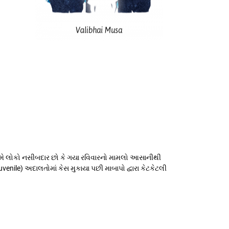
 તમે લોકો નસીબદાર છો કે ગયા રવિવારનો મામલો આસાનીથી
ile) અદાલતોમાં કેસ મુકાયા પછી માબાપો દ્વારા કેટકેટલી