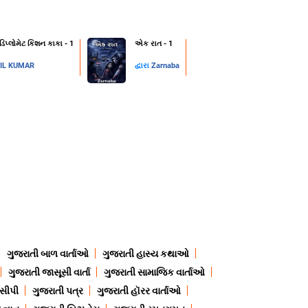
 ડિપ્લોમેટ કિશન કાકા - 1
એક રાત - 1
IL KUMAR
દ્વારા
Zarnaba
ગુજરાતી બાળ વાર્તાઓ
ગુજરાતી હાસ્ય કથાઓ
ગુજરાતી જાસૂસી વાર્તા
ગુજરાતી સામાજિક વાર્તાઓ
ેસીપી
ગુજરાતી પત્ર
ગુજરાતી હૉરર વાર્તાઓ