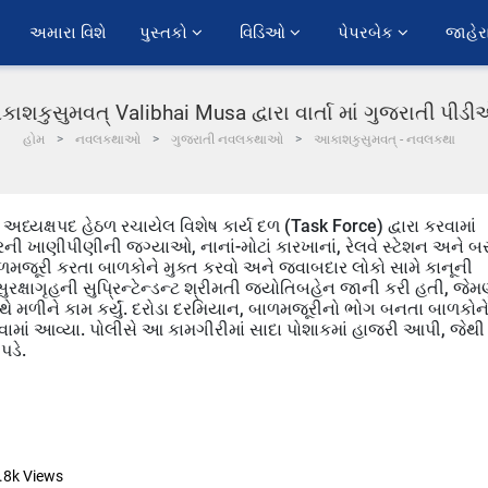
અમારા વિશે
પુસ્તકો 
વિડિઓ 
પેપરબેક 
જાહેર
ાશકુસુમવત્ Valibhai Musa દ્વારા વાર્તા માં ગુજરાતી પીડ
હોમ
નવલકથાઓ
ગુજરાતી નવલકથાઓ
આકાશકુસુમવત્ - નવલકથા
અધ્યક્ષપદ હેઠળ રચાયેલ વિશેષ કાર્ય દળ (Task Force) દ્વારા કરવામાં
ેરની ખાણીપીણીની જગ્યાઓ, નાનાં-મોટાં કારખાનાં, રેલવે સ્ટેશન અને 
શ બાળમજૂરી કરતા બાળકોને મુક્ત કરવો અને જવાબદાર લોકો સામે કાનૂની
ક્ષાગૃહની સુપ્રિન્ટેન્ડન્ટ શ્રીમતી જ્યોતિબહેન જાની કરી હતી, જેમ
ે મળીને કામ કર્યું. દરોડા દરમિયાન, બાળમજૂરીનો ભોગ બનતા બાળકોન
કલવામાં આવ્યા. પોલીસે આ કામગીરીમાં સાદા પોશાકમાં હાજરી આપી, જેથી
પડે.
.8k
Views