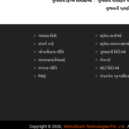
ગુજરાતી ફિલ્મ સમીક્ષાઓ
ગુજરાતી પૌરાણિક
ગુજરાતી પ્ર
અમારા વિશે
શ્રેષ્ઠ વાર્તાઓ
સંપર્ક કરો
શ્રેષ્ઠ નવલકથા
ગોપનીયતા નીતિ
ગુજરાતી વિડિઓ
વાપરવાના નિયમો
લેખકો
વળતર નીતિ
શોર્ટ વિડિઓ
FAQ
પેપરબેક પ્રકાશિત
Copyright © 2026,
Matrubharti Technologies Pvt. Ltd.