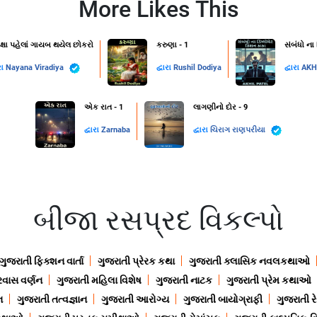
More Likes This
ક્ષા પહેલાં ગાયબ થયેલ છોકરો
કરુણા - 1
સંબંધો ના
રા
Nayana Viradiya
દ્વારા
Rushil Dodiya
દ્વારા
AKH
એક રાત - 1
લાગણીનો દોર - 9
દ્વારા
Zarnaba
દ્વારા
ચિરાગ રાણપરીયા
બીજા રસપ્રદ વિકલ્પો
ગુજરાતી ફિક્શન વાર્તા
ગુજરાતી પ્રેરક કથા
ગુજરાતી ક્લાસિક નવલકથાઓ
રવાસ વર્ણન
ગુજરાતી મહિલા વિશેષ
ગુજરાતી નાટક
ગુજરાતી પ્રેમ કથાઓ
ન
ગુજરાતી તત્વજ્ઞાન
ગુજરાતી આરોગ્ય
ગુજરાતી બાયોગ્રાફી
ગુજરાતી ર