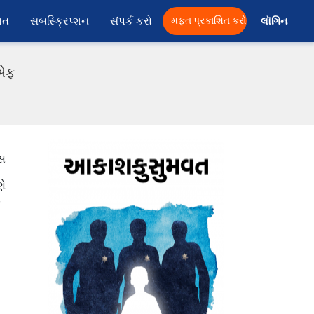
ાત
સબસ્ક્રિપ્શન
સંપર્ક કરો
મફત પ્રકાશિત કરો
લૉગિન 
ીએફ
બસ
ણે
ે