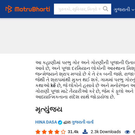
ગુજરાતી
આ કહાણીમાં પરભુ ગોર અને ગોરણીની પૂજાની ઉતાવ
આવે છે, અને પૂજા દરમિયાન લોકોની આસ્થાના મિશ્રણન
જન્મેજયને શ્રાપ મળ્યો છે કે તે રંક બની જશે. રાજ
જેથી તે શ્રાપમાંથી મુક્ત થઈ શકે. ગામમાં પરભુ ગોરન
કથાઓ kể છે, જે લોકોને હસાવે છે અને મનોરંજન આપે 
ગોરાણી પૂજા માટે તૈયારીઓ કરે છે, જેમ કે ફૂલો
આધ્યાત્મિકતાના સંદેશ સાથે જોડાયેલા છે.
મૃત્યુંજય
HINA DASA
દ્વારા
ગુજરાતી વાર્તા
31.4k
2.3k
Downloads