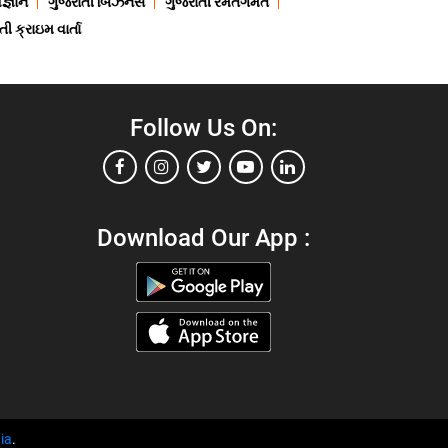
જ્ઞાન
ગુજરાતી બિઝનેસ
ગુજરાતી રમતગમત
ી ક્રાઇમ વાર્તા
Follow Us On:
Download Our App :
ia
.