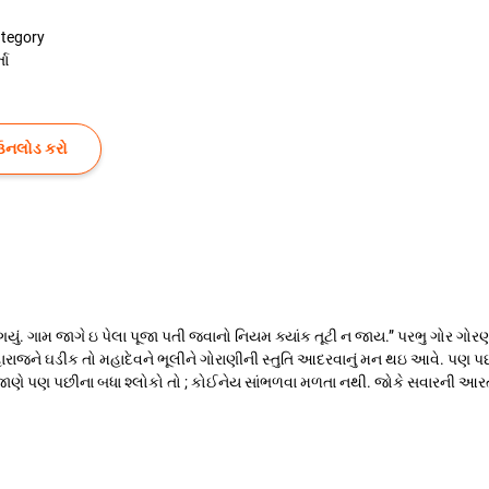
tegory
તા
ઉનલોડ કરો
 ગયું. ગામ જાગે ઇ પેલા પૂજા પતી જવાનો નિયમ ક્યાંક તૂટી ન જાય.” પરભુ ગોર ગો
ાજને ઘડીક તો મહાદેવને ભૂલીને ગોરાણીની સ્તુતિ આદરવાનું મન થઇ આવે. પણ પછી એ
 ગોર જાણે પણ પછીના બધા શ્લોકો તો ; કોઈનેય સાંભળવા મળતા નથી. જોકે સવારની આર