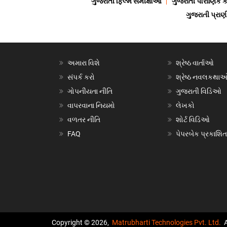
ગુજરાતી ફિલ્મ સમીક્ષાઓ
ગુજરાતી પૌરાણિક
ગુજરાતી પ્ર
અમારા વિશે
શ્રેષ્ઠ વાર્તાઓ
સંપર્ક કરો
શ્રેષ્ઠ નવલકથા
ગોપનીયતા નીતિ
ગુજરાતી વિડિઓ
વાપરવાના નિયમો
લેખકો
વળતર નીતિ
શોર્ટ વિડિઓ
FAQ
પેપરબેક પ્રકાશિત
Copyright © 2026,
Matrubharti Technologies Pvt. Ltd.