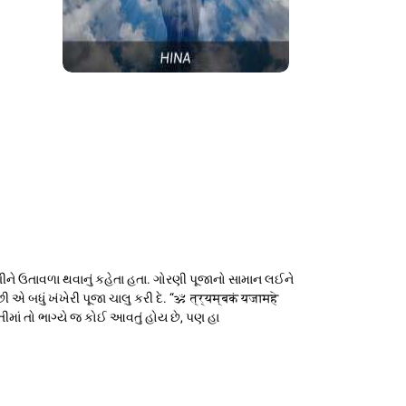
રણીને ઉતાવળા થવાનું કહેતા હતા. ગોરણી પૂજાનો સામાન લઈને
 બધું ખંખેરી પૂજા ચાલુ કરી દે. “ॐ त्र्यम्बकं यजामहे
તીમાં તો ભાગ્યે જ કોઈ આવતું હોય છે, પણ હા