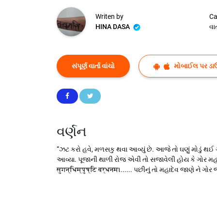
Writen by
Ca
HINA DASA
વાર્
સંપૂર્ણ વાર્તા વાંચો
મોબાઈલ પર ડા
વર્ણન
“ઝટ કરો હવે, મળસકુ થવા આવ્યું છે. આજે તો ઘણું મોડું થઈ
આવ્યા. પૂજાની થાળી રોજ એવી તો સજાવેલી હોય કે ગોર મહાર
सुगन्धिम्पुष्टि वर्धनम।...... પછીનું તો મહાદેવ જાણે ને