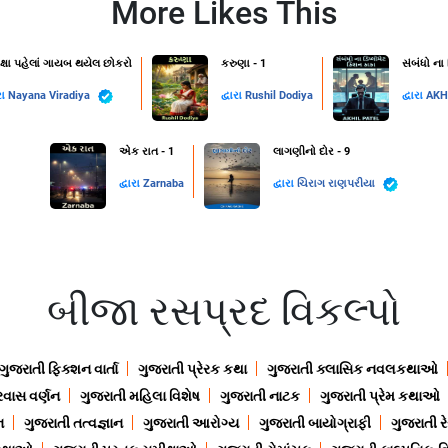
More Likes This
ક્ષા પહેલાં ગાયબ થયેલ છોકરો
કરુણા - 1
સંબંધો ના
રા
Nayana Viradiya
દ્વારા
Rushil Dodiya
દ્વારા
AKH
એક રાત - 1
લાગણીનો દોર - 9
દ્વારા
Zarnaba
દ્વારા
ચિરાગ રાણપરીયા
બીજા રસપ્રદ વિકલ્પો
ગુજરાતી ફિક્શન વાર્તા
ગુજરાતી પ્રેરક કથા
ગુજરાતી ક્લાસિક નવલકથાઓ
રવાસ વર્ણન
ગુજરાતી મહિલા વિશેષ
ગુજરાતી નાટક
ગુજરાતી પ્રેમ કથાઓ
ન
ગુજરાતી તત્વજ્ઞાન
ગુજરાતી આરોગ્ય
ગુજરાતી બાયોગ્રાફી
ગુજરાતી ર