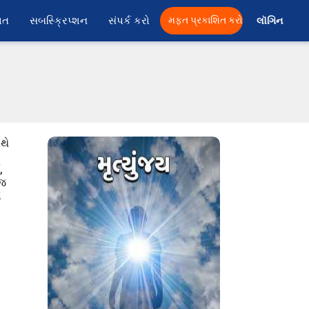
ાત
સબસ્ક્રિપ્શન
સંપર્ક કરો
મફત પ્રકાશિત કરો
લૉગિન 
થે
,
ાજ
ે