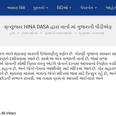
અમારા વિશે
પુસ્તકો 
વિડિઓ 
પેપરબેક 
જાહેર
મૃત્યુંજય HINA DASA દ્વારા વાર્તા માં ગુજરાતી પીડીએફ
હોમ
નવલકથાઓ
ગુજરાતી નવલકથાઓ
મૃત્યુંજય - નવલકથા
ળ અને શ્રાવણ માસની ઉજવણીનું વર્ણન છે. ગોરણી પૂજાના સામાન સા
ે દર્શાવવામાં આવે છે. સાથે જ એક રાજાની વાર્તા છે, જેમાં રાજા
ાએ પોતાની સૌથી પ્રિય વસ્તુ એટલે પોતાને દાનમાં આપવાનો નિર્ણય કર્યો
ું મહત્વ છે, અને લોકો તેમના આશીર્વાદ માટે મંદિરમાં આવે છે. ગોર મહાર
છે. શ્રાવણ માસમાં ગામના લોકો મંદિરમાં જવા માટે ઉત્સુક રહે છે, અન
 અને છોડની સંભાળ રાખવી. આ તમામ પ્રસંગો આપસી ભાઈચારો અને
6.8k
Views