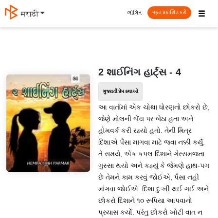
☰
લૉગિન
मराठी
મફત પ્રકાશિત કરો
2 શાઈનિંગ હાર્ટ્સ - 4
ગુજરાતી પ્રેમ કથાઓ
આ વાર્તામાં એક ચોથા ધોરણનો છોકરો છે,
જેણે મોલની બેંચ પર બેઠા હતા અને
હોમવર્ક કરી રહ્યો હતો. તેની મિત્ર
દિશાએ પૈસા માગવા માટે જવા નક્કી કર્યું.
તે સમયે, એક કપલ દિશાને ગેરસમજતા
ગુસ્સા થયો અને કહ્યું કે જેમણે હાથ-પગ
છે તેમને કામ કરવું જોઈએ, પૈસા નહીં
માંગવા જોઈએ. દિશા દુઃખી થઈ ગઈ અને
છોકરો દિશાને ૧૦ રૂપિયા આપવાનો
પ્રયાસ કર્યો. પરંતુ છોકરો ખોટી વાત ન