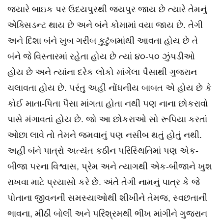
જયારે બાઇક પર ઉદયપુરથી જયપુર જાય છે ત્યારે તેમનું
એક્સિડન્ટ થાય છે અને બંને કોમામાં વયા જાય છે. તેગી
અને દિશા બંને ખુબ ગરીબ કુટુંબમાંથી આવતા હોય છે તે
બંને જે વિસ્તારમાં રહેતા હોય છે ત્યાં ૪૦-૫૦ ઝુંપડીઓ
હોય છે અને ત્યાંના દરેક લોકો માંગેલા પૈસાથી ગુજરાન
ચલાવતા હોય છે. પરંતુ અહીં નોંધનીય બાબત એ હોય છે કે
કોઈ માતા-પિતા પૈસા માંગતા હોતા નથી પણ નાના છોકરાવો
પાસે મંગાવતાં હોય છે. જો આ છોકરાઓ સો રૂપિયા કરતાં
ઓછા લાવે તો તેમને જમવાનું પણ નસીબ થતું હોતું નથી.
અહીં બંને પાત્રો અત્યંત કઠીન પરિસ્થિતિમાં પણ એક-
બીજા પરના વિશ્વાસ, પ્રેમ અને ત્યાગથી એક-બીજાને ખુશ
રાખવા માટે પ્રયાસો કરે છે. અંતે તેગી નામનું પાત્ર કે જે
પોતાના જીવનની સમસ્યાઓથી શીખીને તેમજ, સ્વછતાની
ભાવના, મીઠી બોલી અને પરિશ્રમથી ભીખ માંગીને ગુજરાન