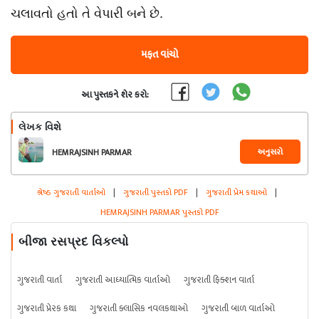
ચલાવતો હતો તે વેપારી બને છે.
મફત વાંચો
આ પુસ્તકને શેર કરો:
લેખક વિશે
અનુસરો
HEMRAJSINH PARMAR
શ્રેષ્ઠ ગુજરાતી વાર્તાઓ
|
ગુજરાતી પુસ્તકો PDF
|
ગુજરાતી પ્રેમ કથાઓ
|
HEMRAJSINH PARMAR પુસ્તકો PDF
બીજા રસપ્રદ વિકલ્પો
ગુજરાતી વાર્તા
ગુજરાતી આધ્યાત્મિક વાર્તાઓ
ગુજરાતી ફિક્શન વાર્તા
ગુજરાતી પ્રેરક કથા
ગુજરાતી ક્લાસિક નવલકથાઓ
ગુજરાતી બાળ વાર્તાઓ