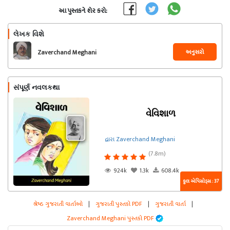
આ પુસ્તકને શેર કરો:
લેખક વિશે
અનુસરો
Zaverchand Meghani
સંપૂર્ણ નવલકથા
વેવિશાળ
દ્વારા Zaverchand Meghani
(7.8m)
924k
1.3k
608.4k
કુલ એપિસોડ્સ : 37
શ્રેષ્ઠ ગુજરાતી વાર્તાઓ
|
ગુજરાતી પુસ્તકો PDF
|
ગુજરાતી વાર્તા
|
Zaverchand Meghani પુસ્તકો PDF