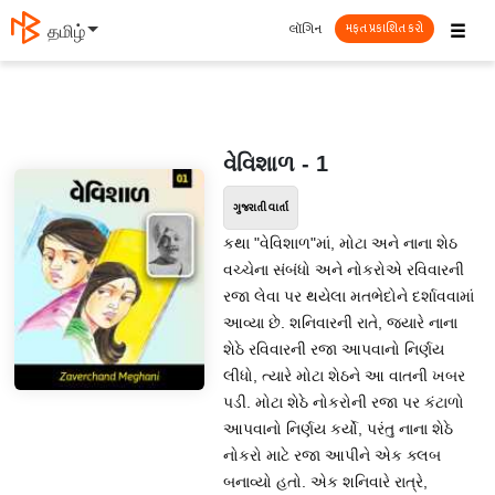
☰
લૉગિન
தமிழ்
મફત પ્રકાશિત કરો
વેવિશાળ - 1
ગુજરાતી વાર્તા
કથા "વેવિશાળ"માં, મોટા અને નાના શેઠ
વચ્ચેના સંબંધો અને નોકરોએ રવિવારની
રજા લેવા પર થયેલા મતભેદોને દર્શાવવામાં
આવ્યા છે. શનિવારની રાતે, જ્યારે નાના
શેઠે રવિવારની રજા આપવાનો નિર્ણય
લીધો, ત્યારે મોટા શેઠને આ વાતની ખબર
પડી. મોટા શેઠે નોકરોની રજા પર કંટાળો
આપવાનો નિર્ણય કર્યો, પરંતુ નાના શેઠે
નોકરો માટે રજા આપીને એક ક્લબ
બનાવ્યો હતો. એક શનિવારે રાત્રે,