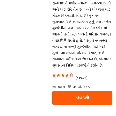
સુખલાલને ગંભીર સ્વાસ્થ્ય સમસ્યા આવી
અને મોટા શેઠે તેને દવાખાને મોકલવા માટે
મોટર મોકલાવી. મોટા શેઠનું વર્તન
સુખલાલ વિશે નકારાત્મક હતું, કેમ કે તેને
મુશ્કેલીમાં પડેલા જમાઈ તરીકે જોવામાં
આવતો હતો. સુખલાલનો પરિવાર મજબૂત
વેપાર背景 ધરતો હતો, પરંતુ તે સ્વાસ્થ્ય
સમસ્યાના કારણે મુશ્કેલીમાં પડી ગયો
હતો. આ કથામાં પરિવાર, વેપાર, અને
સંબંધોના જટિલતાનો ઉલ્લેખ છે, જે માનવ
જીવનના વિવિધ પાસાઓને દર્શાવે છે.
(539.2k)
109.5k
46
80.7k
મફત વાંચો