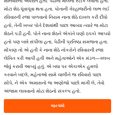
શનિવારની અધરાત હતી: પેઢીના માલનો સ્ટોક લેવાતો હતો:
મોટા શેઠ ધૂંવાપૂંવા થતા હતા. પોતાની ગેરહાજરીનો લાભ લઈ
રવિવારની રજા પાળવાનો નિયમ નાના શેઠે દાખલ કરી દીધો
હતો, તેની ખબર પોતે દેશમાંથી પાછા આવ્યા ત્યારે જ મોટા
શેઠને પડી હતી. પોતે નાના શેઠને એકાંતે ઘણો ઠપકો આપ્યો
હતો પણ બન્ને સંપીલા હતા, પેઢીની પ્રતિષ્ઠા સમજતા હતા.
મોંકાણ તો એ હતી કે નાના શેઠે નોકરોને રવિવારની રજા
લેખિત કરી આપી હતી અને મહેતાઓને એક મંડળ—ક્લબ
જેવું કરાવી આપ્યું હતું. એ બધા પર એકાએક હુમલો
કરવાને બદલે, મહેતાઓ સામે ચાલીને જ રવિવારો પાછા
સોંપે, ને એક અમાસનો જ અણોજો પાછો માગી લે, તેવો
અંજામ લાવવાનો મોટા શેઠનો સંકલ્પ હતો.
મફત વાંચો