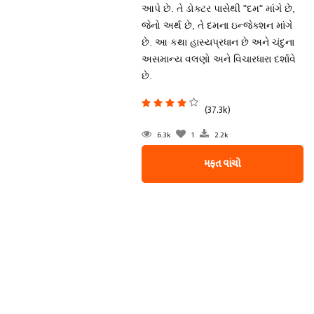
આપે છે. તે ડોક્ટર પાસેથી "દમ" માંગે છે,
જેનો અર્થ છે, તે દમના ઇન્જેક્શન માંગે
છે. આ કથા હાસ્યપ્રધાન છે અને ચંદુના
અસમાન્ય વલણો અને વિચારધારા દર્શાવે
છે.
(37.3k)
6.3k
1
2.2k
મફત વાંચો