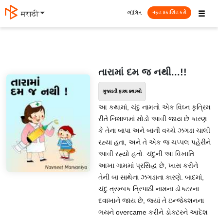
☰
લૉગિન
मराठी
મફત પ્રકાશિત કરો
તારામાં દમ જ નથી...!!
ગુજરાતી હાસ્ય કથાઓ
આ કથામાં, ચંદુ નામનો એક વિઘ્ન કૃત્રિમ
રીતે નિશાળમાં મોડો આવી જાય છે કારણ
કે તેના બાપા અને બાની વચ્ચે ઝગડા ચાલી
રહ્યા હતા, અને તે એક જ ચપ્પલ પહેરીને
આવી રહ્યો હતો. ચંદુની આ વિખાતિ
આખા ગામમાં પ્રસિદ્ધ છે, ખાસ કરીને
તેની બા સાથેના ઝગડાના કારણે. બાદમાં,
ચંદુ ત્રમ્બક ત્રિપાઠી નામના ડોક્ટરના
દવાખાને જાય છે, જ્યાં તે ઇન્જેક્શનના
ભયને overcame કરીને ડોક્ટરને આદેશ