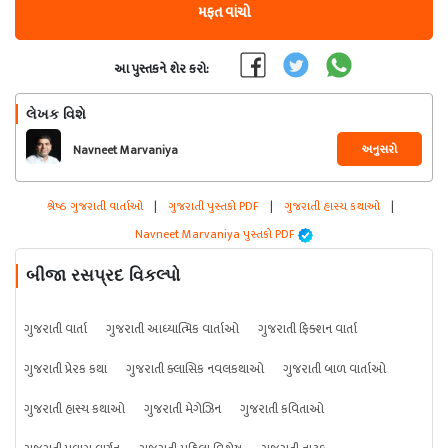
મફત વાંચો
આ પુસ્તકને શેર કરો:
લેખક વિશે
અનુસરો
Navneet Marvaniya
શ્રેષ્ઠ ગુજરાતી વાર્તાઓ
|
ગુજરાતી પુસ્તકો PDF
|
ગુજરાતી હાસ્ય કથાઓ
|
Navneet Marvaniya પુસ્તકો PDF
બીજા રસપ્રદ વિકલ્પો
ગુજરાતી વાર્તા
ગુજરાતી આધ્યાત્મિક વાર્તાઓ
ગુજરાતી ફિક્શન વાર્તા
ગુજરાતી પ્રેરક કથા
ગુજરાતી ક્લાસિક નવલકથાઓ
ગુજરાતી બાળ વાર્તાઓ
ગુજરાતી હાસ્ય કથાઓ
ગુજરાતી મેગેઝિન
ગુજરાતી કવિતાઓ