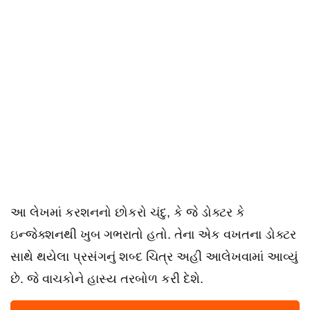
આ લેખમાં કરશનનો છોકરો ચંદુ, કે જે ડોક્ટર કે
ઇન્જેક્શનથી ખુબ ગભરાતો હતો. તેના એક વખતના ડોક્ટર
સાથે થયેલા પ્રસંગનું શબ્દ ચિત્ર અહી આલેખવામાં આવ્યું
છે. જે વાચકોને હાસ્ય તરબોળ કરી દેશે.