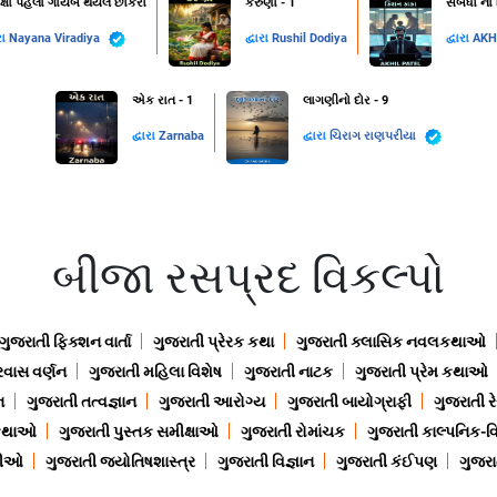
ક્ષા પહેલાં ગાયબ થયેલ છોકરો
કરુણા - 1
સંબંધો ના
રા
Nayana Viradiya
દ્વારા
Rushil Dodiya
દ્વારા
AKH
એક રાત - 1
લાગણીનો દોર - 9
દ્વારા
Zarnaba
દ્વારા
ચિરાગ રાણપરીયા
બીજા રસપ્રદ વિકલ્પો
ગુજરાતી ફિક્શન વાર્તા
ગુજરાતી પ્રેરક કથા
ગુજરાતી ક્લાસિક નવલકથાઓ
રવાસ વર્ણન
ગુજરાતી મહિલા વિશેષ
ગુજરાતી નાટક
ગુજરાતી પ્રેમ કથાઓ
ન
ગુજરાતી તત્વજ્ઞાન
ગુજરાતી આરોગ્ય
ગુજરાતી બાયોગ્રાફી
ગુજરાતી ર
 કથાઓ
ગુજરાતી પુસ્તક સમીક્ષાઓ
ગુજરાતી રોમાંચક
ગુજરાતી કાલ્પનિક-વિ
ાણીઓ
ગુજરાતી જ્યોતિષશાસ્ત્ર
ગુજરાતી વિજ્ઞાન
ગુજરાતી કંઈપણ
ગુજરાત