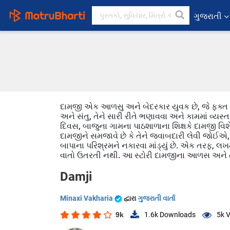
ગુજરાતી
દામજી એક આળસુ અને બેદરકાર યુવક છે, જે ફક્ત મસ
અને સંતુ, તેને સારી રીતે ભણાવવા અને કામમાં વ્યસ
દિવસ, બાજુના ગામના પાઠશાળાના શિક્ષકે દામજી વિશે
દામજીને સમજાવે છે કે તેને જવાબદારી લેવી જોઈએ,
બાપાના પરિશ્રમને નકારવા માંડ્યું છે. એક તરફ, 
વાતો ઉતરતી નથી. આ સ્ટોરી દામજીના આળસ અને તેના પ
Damji
Minaxi Vakharia
દ્વારા
ગુજરાતી વાર્તા
9k
1.6k
Downloads
5k
V