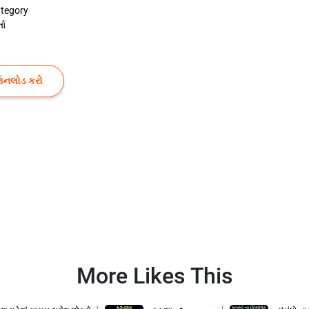
tegory
તા
ઉનલોડ કરો
More Likes This