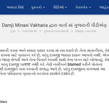
અમારા વિશે
પુસ્તકો 
વિડિઓ 
પેપરબેક 
જાહેર
Damji Minaxi Vakharia દ્વારા વાર્તા માં ગુજરાતી પીડીએફ
હોમ
નવલકથાઓ
ગુજરાતી નવલકથાઓ
Damji - નવલકથા
્તી કરવા અને સમય પસાર કરવા માં રસ ધરાવે છે. તેના માતા-પિતા, ક
્ત રાખવા માટે પ્રયત્ન કરે છે, પરંતુ દામજી જરાય ધ્યાન આપતો નથી. એ
 જાણ મેળવી અને તેના પિતાને લખમી સાથે તેના લગ્ન માટે બોલાવ્યું. ક
 પરંતુ દામજી પરवाह નથી કરે. તેણે નસીબને blamed કરીને પોતાના
લખમી દામજીને કામ કરવાની સલાહ આપે છે, પરંતુ દામજીના મગજમાં આ
રિવારના પ્રયત્નો વચ્ચેના સંઘર્ષને દર્શાવે છે.
iews