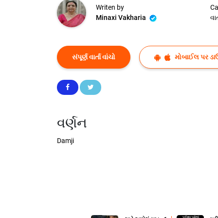
Writen by
Ca
Minaxi Vakharia
વાર્
સંપૂર્ણ વાર્તા વાંચો
મોબાઈલ પર ડા
વર્ણન
Damji