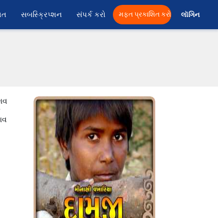
ાત
સબસ્ક્રિપ્શન
સંપર્ક કરો
મફત પ્રકાશિત કરો
લૉગિન 
ેશવ
ક
ેશવ