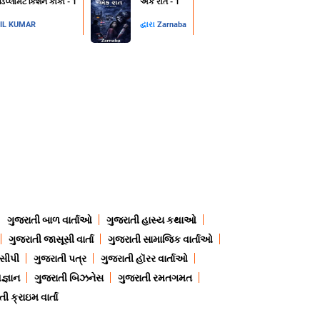
 ડિપ્લોમેટ કિશન કાકા - 1
એક રાત - 1
IL KUMAR
દ્વારા
Zarnaba
ગુજરાતી બાળ વાર્તાઓ
ગુજરાતી હાસ્ય કથાઓ
ગુજરાતી જાસૂસી વાર્તા
ગુજરાતી સામાજિક વાર્તાઓ
ેસીપી
ગુજરાતી પત્ર
ગુજરાતી હૉરર વાર્તાઓ
જ્ઞાન
ગુજરાતી બિઝનેસ
ગુજરાતી રમતગમત
ી ક્રાઇમ વાર્તા