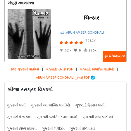
સંપૂર્ણ નવલકથા
ચિત્કાર
દ્વારા ARUN AMBER GONDHALI
(793.2k)
66.1k
17
28.5k
કુલ એપિસોડ્સ : 10
શ્રેષ્ઠ ગુજરાતી વાર્તાઓ
|
ગુજરાતી પુસ્તકો PDF
|
ગુજરાતી સામાજિક વાર્તાઓ
|
ARUN AMBER GONDHALI પુસ્તકો PDF
બીજા રસપ્રદ વિકલ્પો
ગુજરાતી વાર્તા
ગુજરાતી આધ્યાત્મિક વાર્તાઓ
ગુજરાતી ફિક્શન વાર્તા
ગુજરાતી પ્રેરક કથા
ગુજરાતી ક્લાસિક નવલકથાઓ
ગુજરાતી બાળ વાર્તાઓ
ગુજરાતી હાસ્ય કથાઓ
ગુજરાતી મેગેઝિન
ગુજરાતી કવિતાઓ