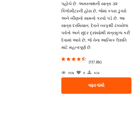
પહોંચે છે. અમરનાથની યાત્રા ૩૨
કિલોમીટરની હોય છે, જેમાં કપરા ડુંગરો
અને ખીણનો સામનો કરવો પડે છે. આ
યાત્રા દરમિયાન, દેવને બરફથી ઢંકાયેલા
પર્વતો અને સુંદર દ્રશ્યોથી મંત્રમુગ્ધ કરી
દેવામાં આવે છે, જે તેના આત્મિક ઉન્નતિ
માટે મહત્વપૂર્ણ છે.
(117.8k)
10.1k
8
4.5k
મફત વાંચો