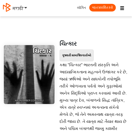
☰
લૉગિન
मराठी
મફત પ્રકાશિત કરો
ચિત્કાર
ગુજરાતી સામાજિક વાર્તાઓ
કથા "ચિત્કાર" ભારતની સંસ્કૃતિ અને
આધ્યાત્મિકતાના મહત્વને ઉજાગર કરે છે,
જ્યાં ઋષિઓ અને સાધકોની તપોભૂમિ
તરીકે ઓળખાતા પર્વતો અને ગુફાઓમાં
અનેક સિદ્ધિઓ પ્રાપ્ત કરવામાં આવી છે.
મુખ્ય પાત્ર દેવ, બંગાળનો સિદ્ધ તાંત્રિક,
એક રાત્રે સ્વપ્નમાં અગત્યના સંકેતો
મેળવે છે, જે તેને અમરનાથ યાત્રા તરફ
દોરી જાય છે. તે યાત્રા માટે તૈયાર થાય છે
અને પશ્ચિમ બંગાળથી જમ્મુ કાશ્મીર