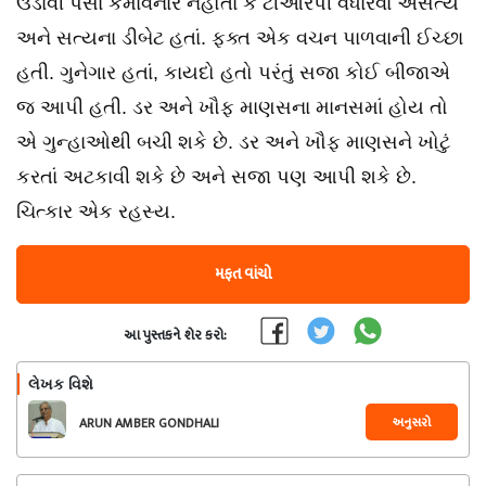
ઉડાવી પૈસા કમાવનાર નહોતાં કે ટીઆરપી વધારવા અસત્ય
અને સત્યના ડીબેટ હતાં. ફક્ત એક વચન પાળવાની ઈચ્છા
હતી. ગુનેગાર હતાં, કાયદો હતો પરંતું સજા કોઈ બીજાએ
જ આપી હતી. ડર અને ખૌફ માણસના માનસમાં હોય તો
એ ગુન્હાઓથી બચી શકે છે. ડર અને ખૌફ માણસને ખોટું
કરતાં અટકાવી શકે છે અને સજા પણ આપી શકે છે.
ચિત્કાર એક રહસ્ય.
મફત વાંચો
આ પુસ્તકને શેર કરો:
લેખક વિશે
અનુસરો
ARUN AMBER GONDHALI