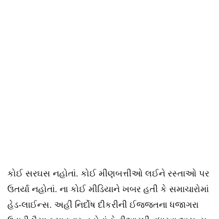
કોઈ સરઘસ નહોતાં. કોઈ મીણબત્તીઓ લઈને રસ્તાઓ પર
ઉતર્યા નહોતાં. ના કોઈ મીડિયાને ખબર હતી કે સમાચારોમાં
હેડ-લાઈન્સ. અહીં નિર્દોષ દીકરીની ઈજ્જતના ધજાગરા