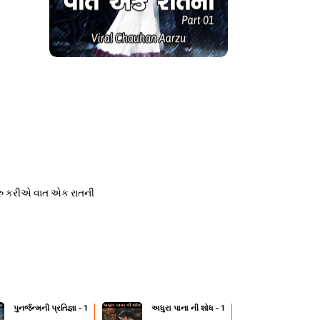
 શરુ કરીએ વાત એક રાતની
પુનર્જન્મની પ્રતિજ્ઞા - 1
અધુરા પાના ની શોધ - 1