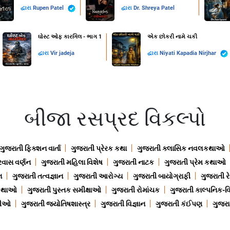
દ્વારા
Rupen Patel
દ્વારા
Dr. Shreya Patel
ઘોસ્ટ ઓફ કારગિલ - ભાગ 1
એક છોકરી નામે ચકી
દ્વારા
Vir jadeja
દ્વારા
Niyati Kapadia Nirjhar
બીજા રસપ્રદ વિકલ્પો
ગુજરાતી ફિક્શન વાર્તા
ગુજરાતી પ્રેરક કથા
ગુજરાતી ક્લાસિક નવલકથાઓ
રવાસ વર્ણન
ગુજરાતી મહિલા વિશેષ
ગુજરાતી નાટક
ગુજરાતી પ્રેમ કથાઓ
ન
ગુજરાતી તત્વજ્ઞાન
ગુજરાતી આરોગ્ય
ગુજરાતી બાયોગ્રાફી
ગુજરાતી ર
 કથાઓ
ગુજરાતી પુસ્તક સમીક્ષાઓ
ગુજરાતી રોમાંચક
ગુજરાતી કાલ્પનિક-વિ
ાણીઓ
ગુજરાતી જ્યોતિષશાસ્ત્ર
ગુજરાતી વિજ્ઞાન
ગુજરાતી કંઈપણ
ગુજરાત