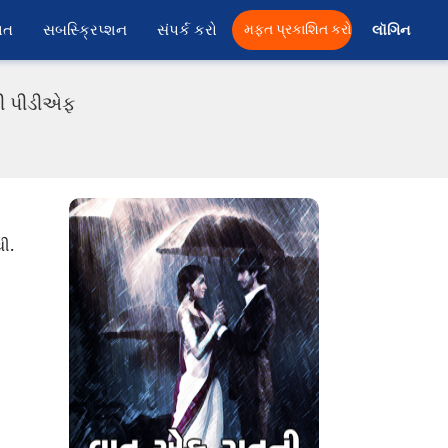
ાત
સબસ્ક્રિપ્શન
સંપર્ક કરો
મફત પ્રકાશિત કરો
લૉગિન 
ાતી પીડીએફ
થી.