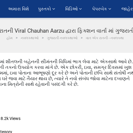
અમારા વિશે
પુસ્તકો 
વિડિઓ 
પેપરબેક 
જાહેર
તની Viral Chauhan Aarzu દ્વારા ફિક્શન વાર્તા માં ગુજર
હોમ
નવલકથાઓ
ગુજરાતી નવલકથાઓ
વાત એક રાતની - નવલકથા
માં શીતલની બહેનની સીમંતની વિધિમાં ભાગ લેવા માટે એકસાથે આવે છે.
ની તકનો ઉપયોગ કરવા માંગે છે. એક છોકરી, ઇવા, સમગ્ર દિવસમાં ખુશ
ૂમમાં, ઇવા પોતાના આભૂષણો દૂર કરે છે અને પોતાની છબિ સાથે સંતોષી ન
રે જવા માટે તૈયાર થાય છે, ત્યારે તે નવો સંબંધ જોવા માટેના દબાણને
તાના મિત્રોની સાથે રહેવાની પસંદગી કરે છે.
8.2k
Views
tegory