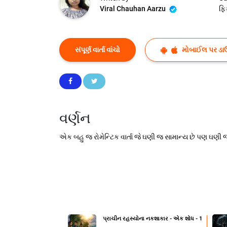
Viral Chauhan Aarzu
ફિ
સંપૂર્ણ વાર્તા વાંચો
મોબાઈલ પર ડા
વર્ણન
એક બહુ જ રોમેન્ટિક વાર્તા જે ઘણી જ સામાન્ય છે પણ ઘણી જ
પ્રાચીન રહસ્યોના નકશાકાર - એક શોધ - 1