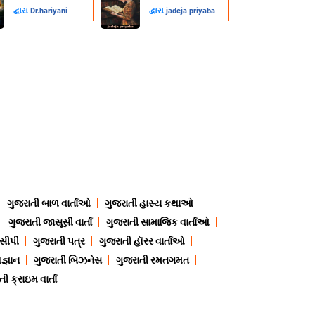
દ્વારા
Dr.hariyani
દ્વારા
jadeja priyaba
ગુજરાતી બાળ વાર્તાઓ
ગુજરાતી હાસ્ય કથાઓ
ગુજરાતી જાસૂસી વાર્તા
ગુજરાતી સામાજિક વાર્તાઓ
ેસીપી
ગુજરાતી પત્ર
ગુજરાતી હૉરર વાર્તાઓ
જ્ઞાન
ગુજરાતી બિઝનેસ
ગુજરાતી રમતગમત
ી ક્રાઇમ વાર્તા