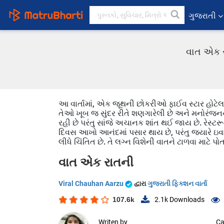
ગુજરાતી
વાત એક રા
આ વાર્તામાં, એક જૂથની છોકરીઓ ફાઈવ સ્ટાર હોટેલ
તેઓ ખૂબ જ સુંદર રીતે શણગારેલી છે અને મનોરંજન
રહી છે પરંતુ સાંજે અચાનક શાંત થઈ જાય છે. રેસ્ટર
દિવસ આખો આનંદમાં પસાર થાય છે, પરંતુ જ્યારે ઇવા ઘ
લીધે ચિંતિત છે. તે લગ્ન વિશેની વાતને ટાળવા માટે પો
વાત એક રાતની
Viral Chauhan Aarzu
દ્વારા
ગુજરાતી ફિક્શન વાર્તા
107.6k
2.1k
Downloads
Writen by
Ca