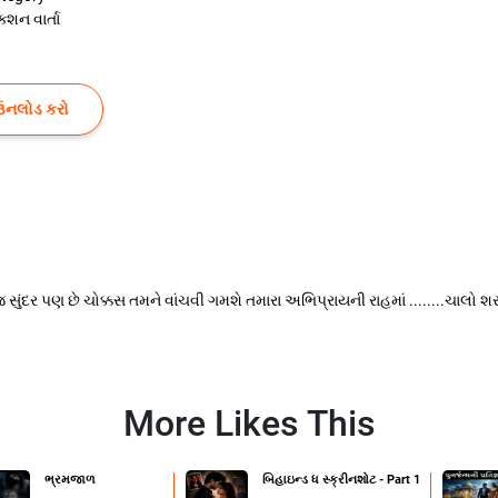
ક્શન વાર્તા
ઉનલોડ કરો
 સુંદર પણ છે ચોક્કસ તમને વાંચવી ગમશે તમારા અભિપ્રાયની રાહમાં ........ચાલો
More Likes This
ભ્રમજાળ
બિહાઇન્ડ ધ સ્ક્રીનશોટ - Part 1