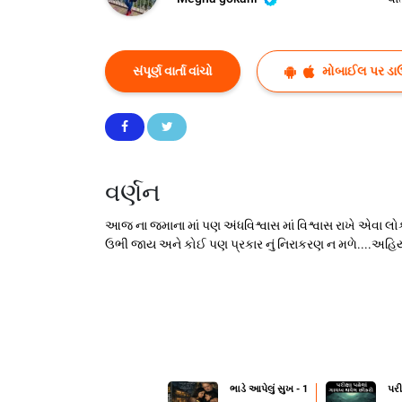
સંપૂર્ણ વાર્તા વાંચો
મોબાઈલ પર ડા
વર્ણન
આજ ના જમાના માં પણ અંધવિશ્વાસ માં વિશ્વાસ રાખે એવા લોક
ઉભી જાય અને કોઈ પણ પ્રકાર નું નિરાકરણ ન મળે....અહિયા
ભાડે આપેલું સુખ - 1
પરી