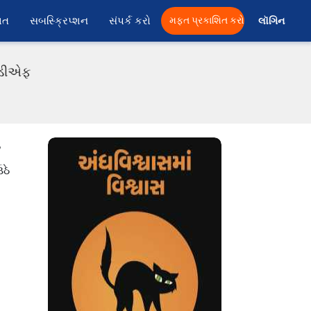
ાત
સબસ્ક્રિપ્શન
સંપર્ક કરો
મફત પ્રકાશિત કરો
લૉગિન 
પીડીએફ
,
ઠે