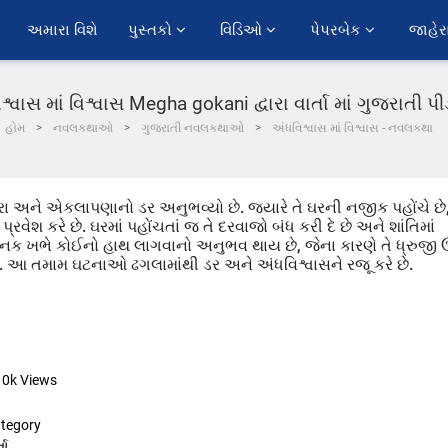
અમારા વિશે
પુસ્તકો 
વિડિઓ 
પેપરબેક 
જાહેર
શ્વાસ માં વિશ્વાસ Megha gokani દ્વારા વાર્તા માં ગુજરાતી 
હોમ
નવલકથાઓ
ગુજરાતી નવલકથાઓ
અંધવિશ્વાસ માં વિશ્વાસ - નવલકથા
અંધારા અને એકલાપણાનો ડર અનુભવ્યો છે. જ્યારે તે ઘરની નજીક પહોંચે છે
રવેશ કરે છે. ઘરમાં પહોંચતાં જ તે દરવાજો બંધ કરી દે છે અને શાંતિમાં
અચાનક ખભે કોઈનો હાથ લાગવાનો અનુભવ થાય છે, જેના કારણે તે ધ્રુજી ઉ
ે. આ તમામ ઘટનાઓ ઢગલામાંથી ડર અને અંધવિશ્વાસને રજૂ કરે છે.
10k
Views
tegory
તા