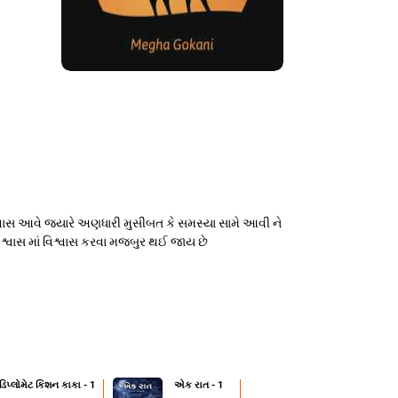
િશ્વાસ આવે જ્યારે અણધારી મુસીબત કે સમસ્યા સામે આવી ને
્વાસ માં વિશ્વાસ કરવા મજબુર થઈ જાય છે
 ડિપ્લોમેટ કિશન કાકા - 1
એક રાત - 1