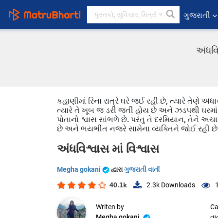
ગુજરાતી
અંધવિ
કહાણીમાં રિના રાત્રે ઘરે જઈ રહી છે, ત્યારે તેણે 
ત્યારે તે ખૂબ જ ડરી જતી હોય છે અને ઝડપથી ઘરમાં પ્
પોતાનો શ્વાસ સાંભળે છે. પરંતુ તે દરમિયાન, તેને 
છે અને ભયભીત નજરે સામેના વ્યક્તિને જોઈ રહી છ
અંધવિશ્વાસ માં વિશ્વાસ
Megha gokani
દ્વારા
ગુજરાતી વાર્તા
40.1k
2.3k
Downloads
Writen by
Ca
Megha gokani
વાર્