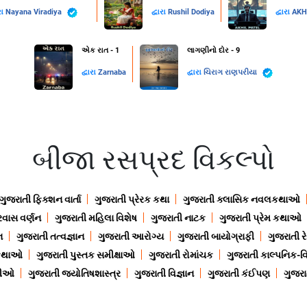
રા
Nayana Viradiya
દ્વારા
Rushil Dodiya
દ્વારા
AKH
એક રાત - 1
લાગણીનો દોર - 9
દ્વારા
Zarnaba
દ્વારા
ચિરાગ રાણપરીયા
બીજા રસપ્રદ વિકલ્પો
ગુજરાતી ફિક્શન વાર્તા
ગુજરાતી પ્રેરક કથા
ગુજરાતી ક્લાસિક નવલકથાઓ
રવાસ વર્ણન
ગુજરાતી મહિલા વિશેષ
ગુજરાતી નાટક
ગુજરાતી પ્રેમ કથાઓ
ન
ગુજરાતી તત્વજ્ઞાન
ગુજરાતી આરોગ્ય
ગુજરાતી બાયોગ્રાફી
ગુજરાતી ર
 કથાઓ
ગુજરાતી પુસ્તક સમીક્ષાઓ
ગુજરાતી રોમાંચક
ગુજરાતી કાલ્પનિક-વિ
ાણીઓ
ગુજરાતી જ્યોતિષશાસ્ત્ર
ગુજરાતી વિજ્ઞાન
ગુજરાતી કંઈપણ
ગુજરાત