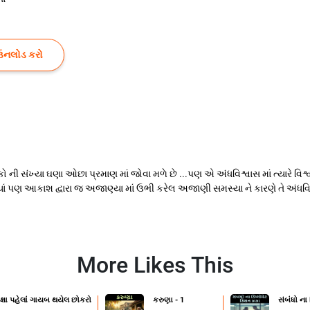
ઉનલોડ કરો
ો ની સંખ્યા ઘણા ઓછા પ્રમાણ માં જોવા મળે છે ...પણ એ અંધવિશ્વાસ માં ત્યારે વ
ં પણ આકાશ દ્વારા જ અજાણ્યા માં ઉભી કરેલ અજાણી સમસ્યા ને કારણે તે અંધવિશ
More Likes This
ક્ષા પહેલાં ગાયબ થયેલ છોકરો
કરુણા - 1
સંબંધો ના