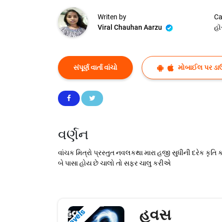
Writen by
Ca
Viral Chauhan Aarzu
હૉ
સંપૂર્ણ વાર્તા વાંચો
મોબાઈલ પર ડા
વર્ણન
વાંચક મિત્રો પ્રસ્તુત નવલકથા મારા હજી સુધીની દરેક ક
બે પાસા હોય છે ચાલો તો સફર ચાલુ કરીએ
હવસ
Novels