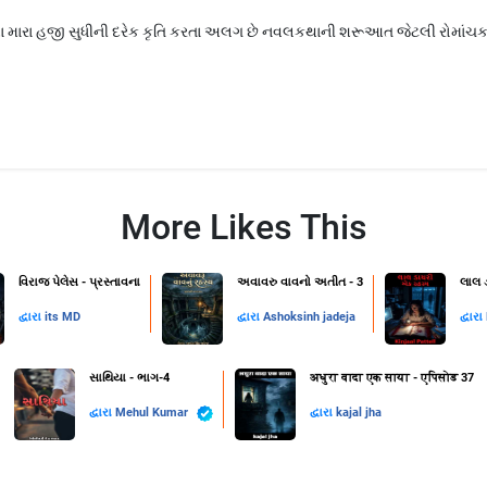
કથા મારા હજી સુધીની દરેક કૃતિ કરતા અલગ છે નવલકથાની શરૂઆત જેટલી રોમાં
More Likes This
વિરાજ પેલેસ - પ્રસ્તાવના
અવાવરુ વાવનો અતીત - 3
લાલ 
દ્વારા
its MD
દ્વારા
Ashoksinh jadeja
દ્વારા
સાથિયા - ભાગ-4
अधुरा वादा एक साया - एपिसोड 37
દ્વારા
Mehul Kumar
દ્વારા
kajal jha