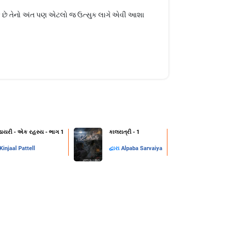
ચક છે તેનો અંત પણ એટલો જ ઉત્સુક લાગે એવી આશા
ડાયરી - એક રહસ્ય - ભાગ 1
કાલરાત્રી - 1
Kinjaal Pattell
દ્વારા
Alpaba Sarvaiya