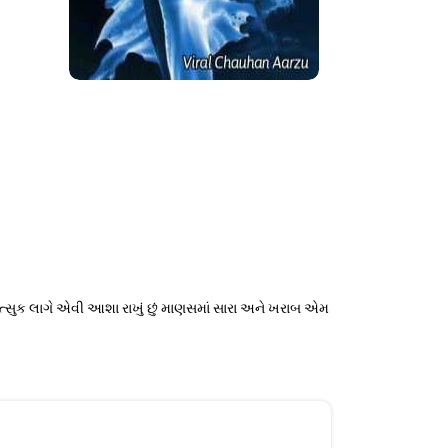
્સુક લાગે એવી આશા રાખું છું માણસમાં સારા અને ખરાબ એમ