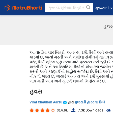
ગુજરાતી
હવસ 
આ વાર્તામાં ચાર મિત્રો, અનન્ય, દર્શ, ધૈર્યા અને 
કારમાં છે, જ્યાં મસ્તી અને નશીલા સંગીતનું વાતાવરણ 
પરંતુ ધૈર્યા શૂટિંગ પૂર્ણ કરવા માટે પ્રયત્ન કરી રહી છ
મારતી છે અને આ સ્થિતિમાં ધૈર્યાનો મોબાઇલ જમીન 
મસ્તી અને કઠણાઈનો માહોલ સર્જાય છે. ધૈર્યા અને ર
નીકળી જાય છે, જ્યારે અનન્ય અને દર્શ ગુસ્સામાં હોય
ભાવ નહીં આપે અને યુ ટર્ન લેવાનો નિર્ણય કરે છે.
હવસ
Viral Chauhan Aarzu
દ્વારા
ગુજરાતી હૉરર વાર્તાઓ
314.6k
7.3k
Downloads