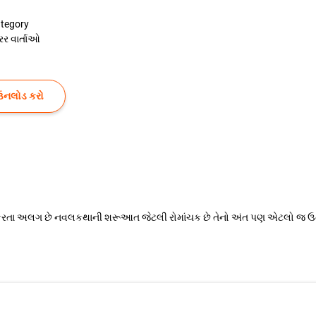
tegory
રર વાર્તાઓ
ઉનલોડ કરો
ૃતિ કરતા અલગ છે નવલકથાની શરૂઆત જેટલી રોમાંચક છે તેનો અંત પણ એટલો જ ઉત