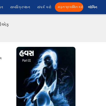
ાત
સબસ્ક્રિપ્શન
સંપર્ક કરો
મફત પ્રકાશિત કરો
લૉગિન 
ીડીએફ
ેક