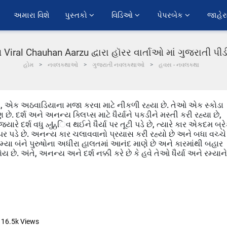
અમારા વિશે
પુસ્તકો 
વિડિઓ 
પેપરબેક 
જાહેર
Viral Chauhan Aarzu દ્વારા હૉરર વાર્તાઓ માં ગુજરાતી પ
હોમ
નવલકથાઓ
ગુજરાતી નવલકથાઓ
હવસ - નવલકથા
રમ્યા, એક અઠવાડિયાના મજા કરવા માટે નીકળી રહ્યા છે. તેઓ એક સ્કોડા
છે. દર્શ અને અનન્ય ક્લિપ્સ માટે ધૈર્યાને પકડીને મસ્તી કરી રહ્યા છે,
ે. જ્યારે દર્શ વધુ აქტિવ થઈને ધૈર્યા પર તૂટી પડે છે, ત્યારે કાર એકદમ બ્ર
પર પડે છે. અનન્ય કાર ચલાવવાનો પ્રયાસ કરી રહ્યો છે અને બધા વચ્ચે
મ્યા બંને પુરુષોના અધીરા હાલતમાં આનંદ માણે છે અને કારમાંથી બહાર
 છે. અંતે, અનન્ય અને દર્શ નક્કી કરે છે કે હવે તેઓ ધૈર્યા અને રમ્યાને
16.5k
Views