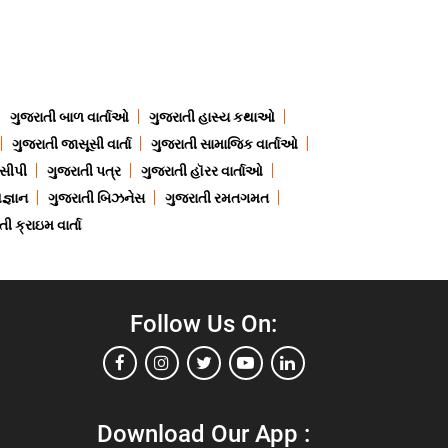
ગુજરાતી બાળ વાર્તાઓ
ગુજરાતી હાસ્ય કથાઓ
ગુજરાતી જાસૂસી વાર્તા
ગુજરાતી સામાજિક વાર્તાઓ
ેસીપી
ગુજરાતી પત્ર
ગુજરાતી હૉરર વાર્તાઓ
જ્ઞાન
ગુજરાતી બિઝનેસ
ગુજરાતી રમતગમત
ી ક્રાઇમ વાર્તા
Follow Us On:
Download Our App :