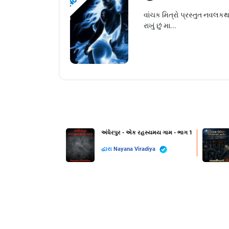
વાંચક મિત્રો પ્રસ્તુત નવલ
રાખું છું મા...
અંધેરપુર - એક રહસ્યમય ગામ - ભાગ 1
દ્વારા
Nayana Viradiya