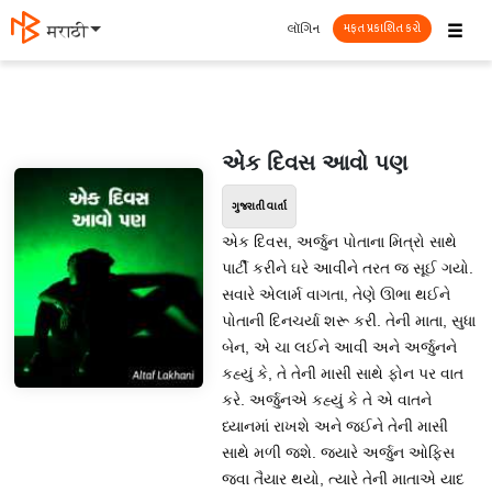
☰
લૉગિન
मराठी
મફત પ્રકાશિત કરો
એક દિવસ આવો પણ
ગુજરાતી વાર્તા
એક દિવસ, અર્જુન પોતાના મિત્રો સાથે
પાર્ટી કરીને ઘરે આવીને તરત જ સૂઈ ગયો.
સવારે એલાર્મ વાગતા, તેણે ઊભા થઈને
પોતાની દિનચર્યા શરૂ કરી. તેની માતા, સુધા
બેન, એ ચા લઈને આવી અને અર્જુનને
કહ્યું કે, તે તેની માસી સાથે ફોન પર વાત
કરે. અર્જુનએ કહ્યું કે તે એ વાતને
ધ્યાનમાં રાખશે અને જઈને તેની માસી
સાથે મળી જશે. જ્યારે અર્જુન ઓફિસ
જવા તૈયાર થયો, ત્યારે તેની માતાએ યાદ