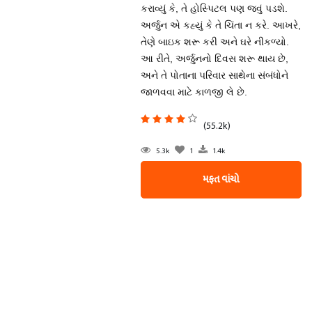
કરાવ્યું કે, તે હોસ્પિટલ પણ જવું પડશે.
અર્જુન એ કહ્યું કે તે ચિંતા ન કરે. આખરે,
તેણે બાઇક શરૂ કરી અને ઘરે નીકળ્યો.
આ રીતે, અર્જુનનો દિવસ શરૂ થાય છે,
અને તે પોતાના પરિવાર સાથેના સંબંધોને
જાળવવા માટે કાળજી લે છે.
(55.2k)
5.3k
1
1.4k
મફત વાંચો