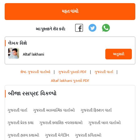
મફત વાંચો
આ પુસ્તકને શેર કરો:
લેખક વિશે
અનુસરો
Altaf lakhani
શ્રેષ્ઠ ગુજરાતી વાર્તાઓ
|
ગુજરાતી પુસ્તકો PDF
|
ગુજરાતી વાર્તા
|
Altaf lakhani પુસ્તકો PDF
બીજા રસપ્રદ વિકલ્પો
ગુજરાતી વાર્તા
ગુજરાતી આધ્યાત્મિક વાર્તાઓ
ગુજરાતી ફિક્શન વાર્તા
ગુજરાતી પ્રેરક કથા
ગુજરાતી ક્લાસિક નવલકથાઓ
ગુજરાતી બાળ વાર્તાઓ
ગુજરાતી હાસ્ય કથાઓ
ગુજરાતી મેગેઝિન
ગુજરાતી કવિતાઓ