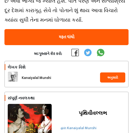
છે એવો ભાગ્યે જ ખ્યાલ હશે. પોતે પરણે અને સત્યાશ્રય
દૂર દેશમાં કારાગૃહ સેવે તો પોતાને શું થાય આવા વિચારો
ક્યાંય સુધી તેના મનમાં ઘોળાયા કર્યા.
મફત વાંચો
આ પુસ્તકને શેર કરો:
લેખક વિશે
અનુસરો
Kanaiyalal Munshi
સંપૂર્ણ નવલકથા
પૃથિવીવલ્લભ
દ્વારા Kanaiyalal Munshi