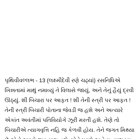
પૃથિવીવલ્લભ - 13 (લક્ષ્મીદેવી રણે ચઢ્યાં) રસનિધિએ
ખિન્નતામાં માથું નમાવ્યું તે વિલાસે જાયું, અને તેનું હૈયું દ્રવી
ઊઠ્યું. શી બિચારા પર આફત ! શી તેની સ્ત્રી પર આફત !
તેની સ્ત્રી બિચારી પોતાના જેવડી જ હશે અને અત્યારે
એકાંત અવંતીમાં પતિવિયોગે ઝૂરી મરતી હશે. તેણે તો
બિચારીએ ત્યાગવૃત્તિ નહિ જ કેળવી હોય. તેને જગત મિથ્યા