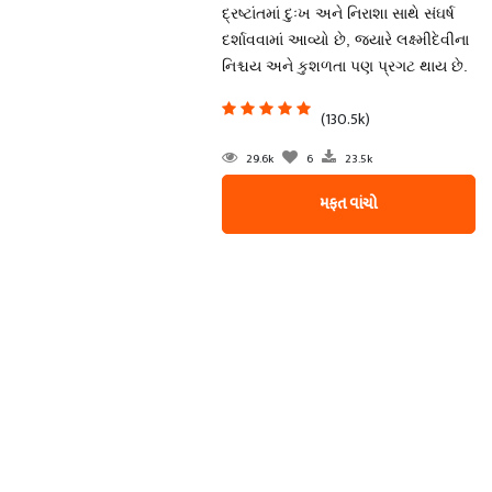
દ્રષ્ટાંતમાં દુઃખ અને નિરાશા સાથે સંઘર્ષ
દર્શાવવામાં આવ્યો છે, જ્યારે લક્ષ્મીદેવીના
નિશ્ચય અને કુશળતા પણ પ્રગટ થાય છે.
(130.5k)
29.6k
6
23.5k
મફત વાંચો