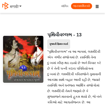
☰
લૉગિન
मराठी
મફત પ્રકાશિત કરો
પૃથિવીવલ્લભ - 13
ગુજરાતી ફિક્શન વાર્તા
"પૃથિવીવલ્લભ" ના આ ભાગમાં, લક્ષ્મીદેવી
એક ગંભીર સંજોગમાં છે. રસનિધિ તેના
દુઃખમાં ખીણ થઇ રહ્યો છે અને વિચાર કરે
છે કે તેની પત્ની કદાચ પતિવિયોગના
દુઃખમાં છે. લક્ષ્મીદેવી કવિરાજોને ગુમાવાની
આકાંક્ષા સાથે બહાર આવી રહી છે, જ્યારે
રસનિધિ અને ધનંજય આર્થિક સંજોગોમાં
છે. લક્ષ્મીદેવી તેમને જણાવે છે કે
મુંજરાજને મારવાનો હુકમ થયો છે, જે બંને
કવિઓ માટે આશ્ચર્યજનક છે. આ