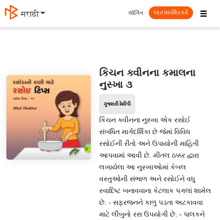
☰
લૉગિન
मराठी
મફત પ્રકાશિત કરો
કિચન ક્વીનના કમાલના
નુસ્ખા ૩
ગુજરાતી રેસીપી
કિચન ક્વીનના નુસ્ખા એક રસોઈ
સંબંધિત માર્ગદર્શિકા છે જેમાં વિવિધ
રસોઈની રીતો અને ઉપાયોની માહિતી
આપવામાં આવી છે. મીતલ ઠક્કર દ્વારા
લખાયેલા આ નુસ્ખાઓમાં કેબલ
વસ્તુઓની સંભાળ અને રસોઈને વધુ
સ્વાદિષ્ટ બનાવવાના કેટલાક પગલાં શામેલ
છે. - સફરજનને કાળુ પડતા અટકાવવા
માટે લીંબુનો રસ ઉપયોગી છે. - પાલકને