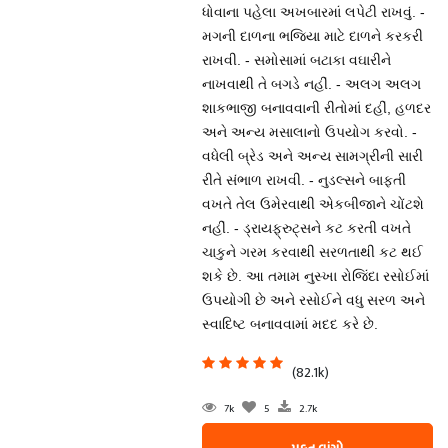
ધોવાના પહેલા અખબારમાં લપેટી રાખવું. -
મગની દાળના ભજિયા માટે દાળને કરકરી
રાખવી. - સમોસામાં બટાકા વઘારીને
નાખવાથી તે બગડે નહીં. - અલગ અલગ
શાકભાજી બનાવવાની રીતોમાં દહીં, હળદર
અને અન્ય મસાલાનો ઉપયોગ કરવો. -
વધેલી બ્રેડ અને અન્ય સામગ્રીની સારી
રીતે સંભાળ રાખવી. - નુડલ્સને બાફતી
વખતે તેલ ઉમેરવાથી એકબીજાને ચોંટશે
નહીં. - ડ્રાયફ્રુટ્સને કટ કરતી વખતે
ચાકુને ગરમ કરવાથી સરળતાથી કટ થઈ
શકે છે. આ તમામ નુસ્ખા રોજિંદા રસોઈમાં
ઉપયોગી છે અને રસોઈને વધુ સરળ અને
સ્વાદિષ્ટ બનાવવામાં મદદ કરે છે.
(82.1k)
7k
5
2.7k