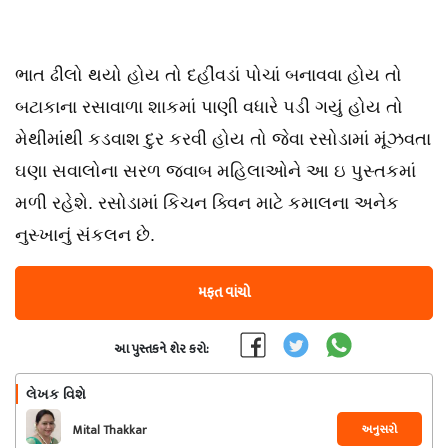
ભાત ઢીલો થયો હોય તો દહીંવડાં પોચાં બનાવવા હોય તો
બટાકાના રસાવાળા શાકમાં પાણી વધારે પડી ગયું હોય તો
મેથીમાંથી કડવાશ દુર કરવી હોય તો જેવા રસોડામાં મૂંઝવતા
ઘણા સવાલોના સરળ જવાબ મહિલાઓને આ ઇ પુસ્તકમાં
મળી રહેશે. રસોડામાં કિચન ક્વિન માટે કમાલના અનેક
નુસ્ખાનું સંકલન છે.
મફત વાંચો
આ પુસ્તકને શેર કરો:
લેખક વિશે
અનુસરો
Mital Thakkar