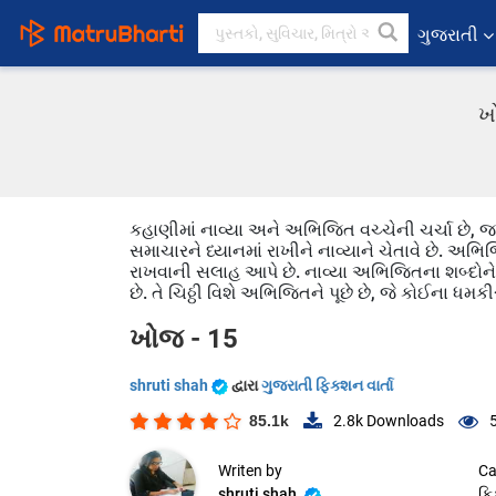
ગુજરાતી
ખો
કહાણીમાં નાવ્યા અને અભિજિત વચ્ચેની ચર્ચા છે, જ
સમાચારને ધ્યાનમાં રાખીને નાવ્યાને ચેતાવે છે. અભ
રાખવાની સલાહ આપે છે. નાવ્યા અભિજિતના શબ્દોને સમજ
છે. તે ચિઠ્ઠી વિશે અભિજિતને પૂછે છે, જે કોઈના ધમ
ખોજ - 15
shruti shah
દ્વારા
ગુજરાતી ફિક્શન વાર્તા
85.1k
2.8k
Downloads
Writen by
Ca
shruti shah
ફિ