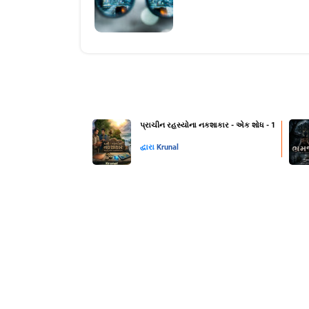
પ્રાચીન રહસ્યોના નકશાકાર - એક શોધ - 1
દ્વારા
Krunal