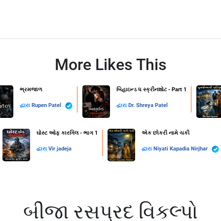
More Likes This
ભ્રમજાળ
બિહાઇન્ડ ધ સ્ક્રીનશોટ - Part 1
દ્વારા
Rupen Patel
દ્વારા
Dr. Shreya Patel
ઘોસ્ટ ઓફ કારગિલ - ભાગ 1
એક છોકરી નામે ચકી
દ્વારા
Vir jadeja
દ્વારા
Niyati Kapadia Nirjhar
બીજા રસપ્રદ વિકલ્પો