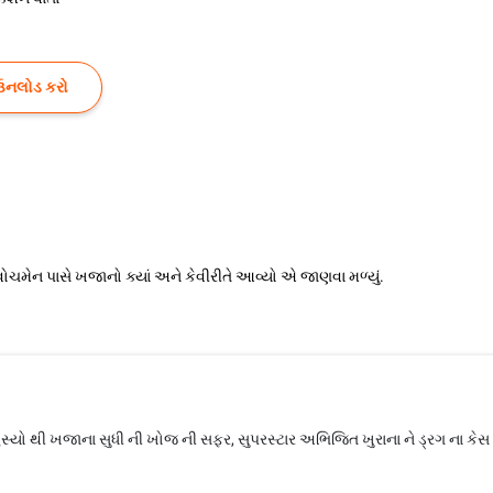
ઉનલોડ કરો
ોચમેન પાસે ખજાનો ક્યાં અને કેવીરીતે આવ્યો એ જાણવા મળ્યું.
સ્યો થી ખજાના સુધી ની ખોજ ની સફર, સુપરસ્ટાર અભિજિત ખુરાના ને ડ્રગ ના કેસ મા