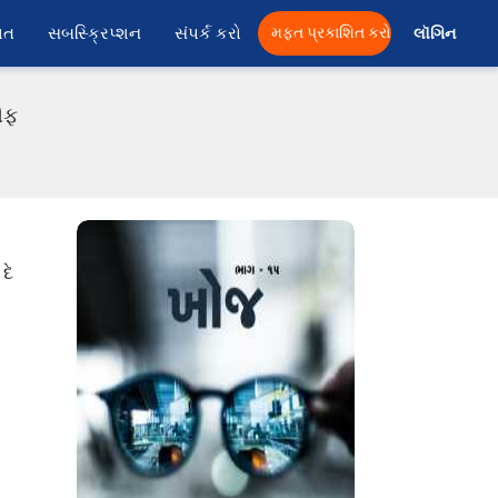
ાત
સબસ્ક્રિપ્શન
સંપર્ક કરો
મફત પ્રકાશિત કરો
લૉગિન 
ીએફ
દે