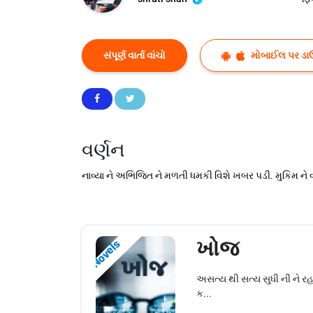
સંપૂર્ણ વાર્તા વાંચો
મોબાઈલ પર ડા
વર્ણન
નાવ્યા ને અભિજિત ને મળતી ધમકી વિશે ખબર પડી. મુકિમ ને વ
ખોજ
Novels
અસત્ય થી સત્ય સુધી ની ને રહ
ક...