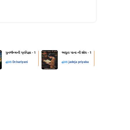
પુનર્જન્મની પ્રતિજ્ઞા - 1
અધુરા પાના ની શોધ - 1
દ્વારા
Dr.hariyani
દ્વારા
jadeja priyaba