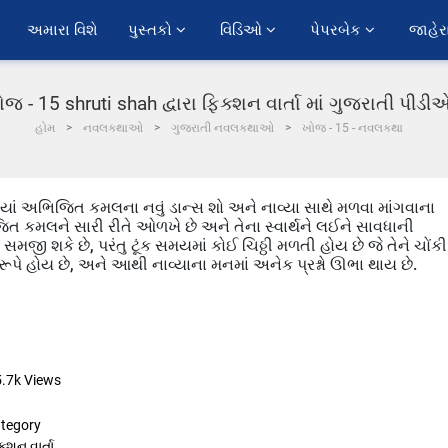
અમારા વિશે
પુસ્તકો 
વિડિઓ 
પેપરબેક 
જાહેર
જ - 15 shruti shah દ્વારા ફિક્શન વાર્તા માં ગુજરાતી પીડ
હોમ
નવલકથાઓ
ગુજરાતી નવલકથાઓ
ખોજ - 15 - નવલકથા
્યાં અભિજિત કમલના નવું ડાન્સ શો અને નાવ્યા સાથે મળવા માંગવાના
િજિત કમલને સારી રીતે ઓળખે છે અને તેના સ્વાર્થને લઈને સાવધાની
ી શકે છે, પરંતુ ટૂંક સમયમાં કોઈ ચિઠ્ઠી મળતી હોય છે જે તેને ચોંકી 
કીરૂપે હોય છે, અને આથી નાવ્યાના મનમાં અનેક પ્રશ્નો ઊભા થાય છે.
5.7k
Views
tegory
ક્શન વાર્તા