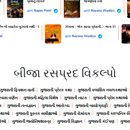
૧
પ્રેમનું નેટવર્ક
લાગણીના રંગો
દ્વારા
Rupen Patel
દ્વારા
Nayana Viradiya
નિ જે ક્યારેય બુઝાતો નથી - 1
ઝંખના - એક સાચા પ્રેમની.. - ભાગ-11
el
દ્વારા
Nayana Viradiya
બીજા રસપ્રદ વિકલ્પો
ગુજરાતી ફિક્શન વાર્તા
ગુજરાતી પ્રેરક કથા
ગુજરાતી ક્લાસિક નવલકથાઓ
રવાસ વર્ણન
ગુજરાતી મહિલા વિશેષ
ગુજરાતી નાટક
ગુજરાતી પ્રેમ કથાઓ
ન
ગુજરાતી તત્વજ્ઞાન
ગુજરાતી આરોગ્ય
ગુજરાતી બાયોગ્રાફી
ગુજરાતી ર
 કથાઓ
ગુજરાતી પુસ્તક સમીક્ષાઓ
ગુજરાતી રોમાંચક
ગુજરાતી કાલ્પનિક-વિ
ાણીઓ
ગુજરાતી જ્યોતિષશાસ્ત્ર
ગુજરાતી વિજ્ઞાન
ગુજરાતી કંઈપણ
ગુજરાત