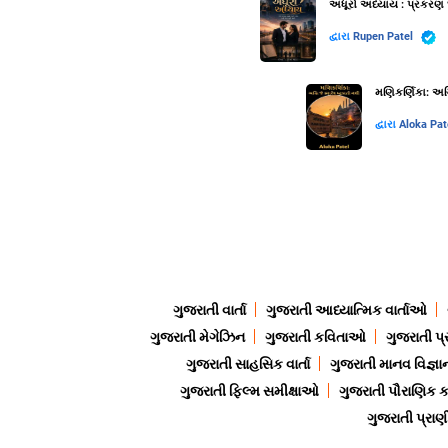
અધૂરો અધ્યાય : પ્રકરણ 
દ્વારા
Rupen Patel
મણિકર્ણિકા: અગ્
દ્વારા
Aloka Pat
ગુજરાતી વાર્તા
ગુજરાતી આધ્યાત્મિક વાર્તાઓ
ગુજરાતી મેગેઝિન
ગુજરાતી કવિતાઓ
ગુજરાતી પ્
ગુજરાતી સાહસિક વાર્તા
ગુજરાતી માનવ વિજ્ઞા
ગુજરાતી ફિલ્મ સમીક્ષાઓ
ગુજરાતી પૌરાણિક
ગુજરાતી પ્ર