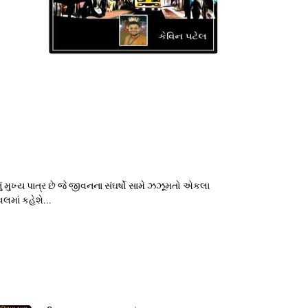
ં મુખ્ય પાત્ર છે જે જીવનના સંઘર્ષો સામે ઝઝૂમતો એકલા
લમાં કહેશે...