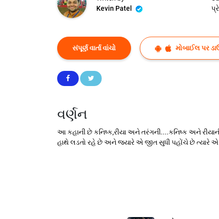
Kevin Patel
પ્
સંપૂર્ણ વાર્તા વાંચો
મોબાઈલ પર ડા
વર્ણન
આ કહાની છે કનિષ્ક,રીયા અને તરંગની....કનિષ્ક અને રીયાની
હાથે લડતો રહે છે અને જ્યારે એ જીત સુધી પહોંચે છે ત્યા