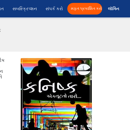
ાત
સબસ્ક્રિપ્શન
સંપર્ક કરો
મફત પ્રકાશિત કરો
લૉગિન 
ફ
રેક
.
 ન
ને