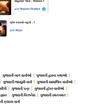
સહિયારા શ્વાસ - અધ્યાય 1
દ્વારા
Nayana Viradiya
પ્રેમ કરારમાં નહતો - 1
દ્વારા
Maya
ગુજરાતી બાળ વાર્તાઓ
ગુજરાતી હાસ્ય કથાઓ
ગુજરાતી જાસૂસી વાર્તા
ગુજરાતી સામાજિક વાર્તાઓ
ેસીપી
ગુજરાતી પત્ર
ગુજરાતી હૉરર વાર્તાઓ
જ્ઞાન
ગુજરાતી બિઝનેસ
ગુજરાતી રમતગમત
ી ક્રાઇમ વાર્તા