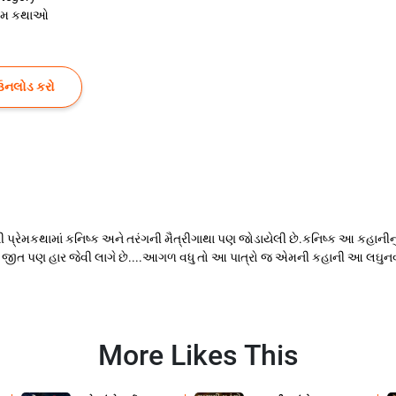
રેમ કથાઓ
ઉનલોડ કરો
 પ્રેમકથામાં કનિષ્ક અને તરંગની મૈત્રીગાથા પણ જોડાયેલી છે.કનિષ્ક આ કહાનીનુ
રે એ જીત પણ હાર જેવી લાગે છે....આગળ વધુ તો આ પાત્રો જ એમની કહાની આ લઘુનવ
More Likes This