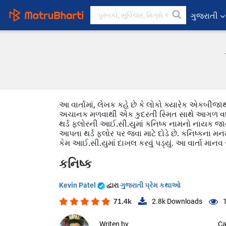
ગુજરાતી
આ વાર્તામાં, લેખક કહે છે કે લોકો ક્યારેક એકબીજાથ
અચાનક મળવાથી એક કુદરતી સ્મિત સાથે આગળ વધે છ
થર્ડ ફ્લોરની આઈ.સી.યુમાં કનિષ્ક નામનો નાયક જાય
આપતા થર્ડ ફ્લોર પર જવા માટે દોડે છે. કનિષ્કના મનમા
કેમ આઈ.સી.યુમાં દાખલ કરવું પડ્યું. આ વાર્તા માન
કનિષ્ક
Kevin Patel
દ્વારા
ગુજરાતી પ્રેમ કથાઓ
71.4k
2.8k
Downloads
Writen by
Ca