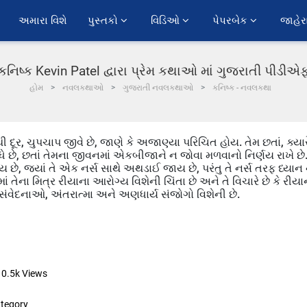
અમારા વિશે
પુસ્તકો 
વિડિઓ 
પેપરબેક 
જાહેર
કનિષ્ક Kevin Patel દ્વારા પ્રેમ કથાઓ માં ગુજરાતી પીડીએ
હોમ
નવલકથાઓ
ગુજરાતી નવલકથાઓ
કનિષ્ક - નવલકથા
ી દૂર, ચુપચાપ જીવે છે, જાણે કે અજાણ્યા પરિચિત હોય. તેમ છતાં, ક્યા
ે, છતાં તેમના જીવનમાં એકબીજાને ન જોવા મળવાનો નિર્ણય રાખે છે
 છે, જ્યાં તે એક નર્સ સાથે અથડાઈ જાય છે, પરંતુ તે નર્સ તરફ ધ્યાન
ં તેના મિત્ર રીયાના આરોગ્ય વિશેની ચિંતા છે અને તે વિચારે છે કે રીયા
વ સંવેદનાઓ, અંતરાત્મા અને અણધાર્ય સંજોગો વિશેની છે.
10.5k
Views
tegory