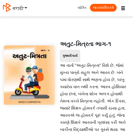
☰
લૉગિન
मराठी
મફત પ્રકાશિત કરો
અતુટ-મિત્રતા ભાગ-૧
ગુજરાતી વાર્તા
આ વાર્તા "અતુટ-મિત્રતા" વિશે છે, જેમાં
મુખ્ય પાત્રો રાહુલ અને આરવ છે. બંને
૫મા ધોરણથી સાથે ભણતા હોય છે, પરંતુ
ક્યારેય વાત નથી કરતા. આરવ હોશિયાર
હોવા છતાં, બંનેના શોખ અલગ હોવાથી
તેમના વચ્ચે મિત્રતા નહોતી. એક દિવસ,
જ્યારે શિક્ષક હોમવર્ક તપાસી રહ્યા હતા,
આરવએ જ હોમવર્ક પૂરું કર્યું હતું, જેના
કારણે શિક્ષકે આરવની પ્રશંસા કરી અને
બાકીના વિદ્યાર્થીઓ પર ગુસ્સે થયા. આ