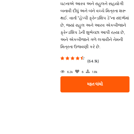
ઘટનાએ આરવ અને રાહુલને સહયોગી
બનાવી દીધું અને બંને વચ્ચે મિત્રતા શરૂ
થઈ. વાર્તા "હેપ્પી ફ્રેન્ડશિપ ડે"ના સંદર્ભમાં
છે, જ્યાં રાહુલ અને આરવ એકબીજાને
ફ્રેન્ડશિપ ડેની શુભેચ્છા આપી રહ્યા છે,
અને એકબીજાને ગળે લગાવીને તેમની
મિત્રતા ઉજવણી કરે છે.
(64.1k)
6.2k
6
1.8k
મફત વાંચો