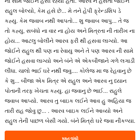
ની સામે જોઈને હસી રહ્યો હતો. આરવ ને હસતા જોઈને
રાહુલ બોલ્યો, કેમ હસે છે... મે તને હેપી ફ્રેન્ડશિપ ડે
કહ્યુ. કેમ જવાબ નથી આપતો... શુ જવાબ આપુ... તે જ
તો કહ્યુ, સબંધો ના વાર ના હોય અને મિત્રતા ની તારીખ ના
હોય... આટલુ બોલીને આરવ ફરી થી હસવા લાગ્યો. આ
જોઈને રાહુલ થી પણ ના રેવાયુ અને તે પણ આરવ ની સામે
જોઈને હસવા લાગ્યો અને બંને એ એકબીજાને ગળે લગાડી
લીધા. ચાલો ભાઈ ઘરે નથી જવુ.... કોલેજ મા જ રેહવાનુ છે
કે શુ... બીજા એક મિત્ર એ રાહુલ અને આરવ નુ ધ્યાન
પોતાની તરફ ખેચતા કહ્યુ. હા જવાનુ છે ભાઈ... રાહુલે
જવાબ આપ્યો. આરવ તુ બાઇક લઈને આવ હુ અહિયા જ
તારી રાહ જોવુ છુ... . આરવ બાઇક લઈને આવ્યો અને
રાહુલ તેની પાછળ બેસી ગયો. બંને મિત્રો ઘરે જવા નીકળ્યા.
મફત વાંચો