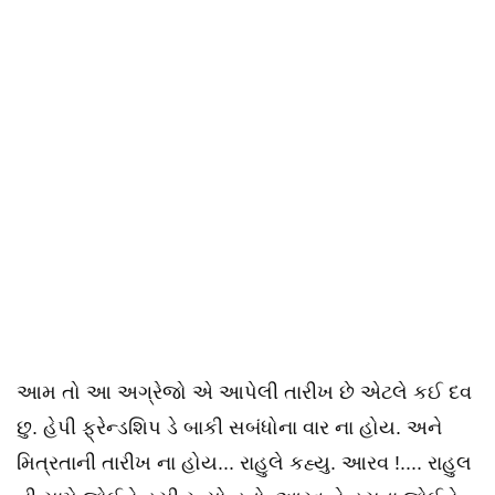
આમ તો આ અગ્રેજો એ આપેલી તારીખ છે એટલે કઈ દવ
છુ. હેપી ફ્રેન્ડશિપ ડે બાકી સબંધોના વાર ના હોય. અને
મિત્રતાની તારીખ ના હોય... રાહુલે કહ્યુ. આરવ !.... રાહુલ