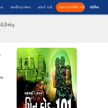
ાત
સબસ્ક્રિપ્શન
સંપર્ક કરો
મફત પ્રકાશિત કરો
લૉગિન 
ી પીડીએફ
.
ાં