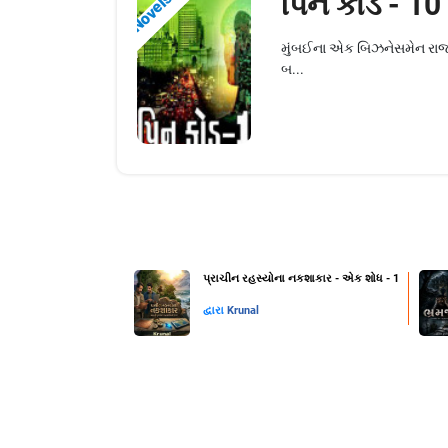
પિન કોડ - 10
Novels
મુંબઈના એક બિઝનેસમેન રાજ મલ
બ...
પ્રાચીન રહસ્યોના નકશાકાર - એક શોધ - 1
દ્વારા
Krunal