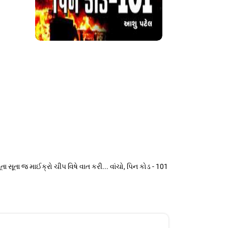
 સૂતા જ માઈક્રો ચીપ વિષે વાત કરી... વાંચો, પિન કોડ - 101