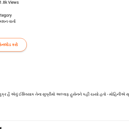
1.8k
Views
tegory
ક્શન વાર્તા
ઉનલોડ કરો
ર હૈ એવું ઈશ્તિયાક તેના સુપ્રીમો અલ્તાફ હુસેનને કહી રહ્યો હતો - મોહિનીએ સૂતા