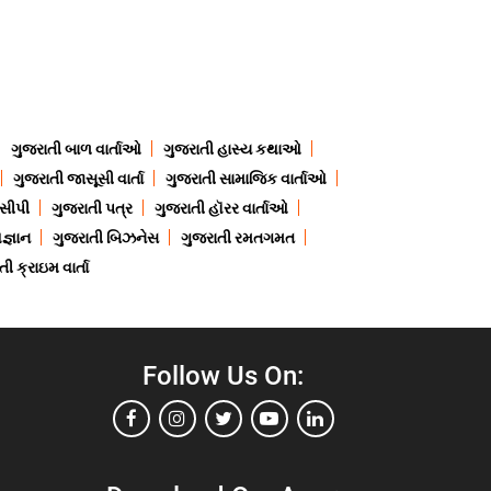
ગુજરાતી બાળ વાર્તાઓ
ગુજરાતી હાસ્ય કથાઓ
ગુજરાતી જાસૂસી વાર્તા
ગુજરાતી સામાજિક વાર્તાઓ
ેસીપી
ગુજરાતી પત્ર
ગુજરાતી હૉરર વાર્તાઓ
જ્ઞાન
ગુજરાતી બિઝનેસ
ગુજરાતી રમતગમત
ી ક્રાઇમ વાર્તા
Follow Us On: