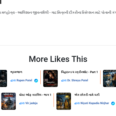
1
્હોત્રા - આલિશાન જીવનશૈલી - ગાઢ મિત્રની દીકરીના રિસેપ્શન માટે પોતાની કંપનીથ
More Likes This
ભ્રમજાળ
બિહાઇન્ડ ધ સ્ક્રીનશોટ - Part 1
દ્વારા
Rupen Patel
દ્વારા
Dr. Shreya Patel
ઘોસ્ટ ઓફ કારગિલ - ભાગ 1
એક છોકરી નામે ચકી
દ્વારા
Vir jadeja
દ્વારા
Niyati Kapadia Nirjhar