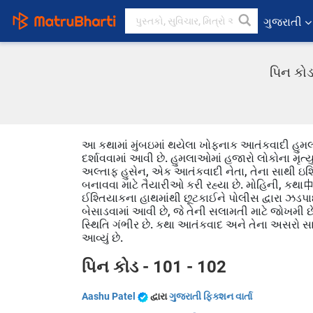
ગુજરાતી
પિન કોડ
આ કથામાં મુંબઇમાં થયેલા ખોફનાક આતંકવાદી હુમલાઓનુ
દર્શાવવામાં આવી છે. હુમલાઓમાં હજારો લોકોના મૃત
અલ્તાફ હુસેન, એક આતંકવાદી નેતા, તેના સાથી ઇશ્
બનાવવા માટે તૈયારીઓ કરી રહ્યા છે. મોહિની, કથા中的
ઈશ્તિયાકના હાથમાંથી છૂટકાઈને પોલીસ દ્વારા ઝડપા
બેસાડવામાં આવી છે, જે તેની સલામતી માટે જોખમી 
સ્થિતિ ગંભીર છે. કથા આતંકવાદ અને તેના અસરો સાથે
આવ્યું છે.
પિન કોડ - 101 - 102
Aashu Patel
દ્વારા
ગુજરાતી ફિક્શન વાર્તા