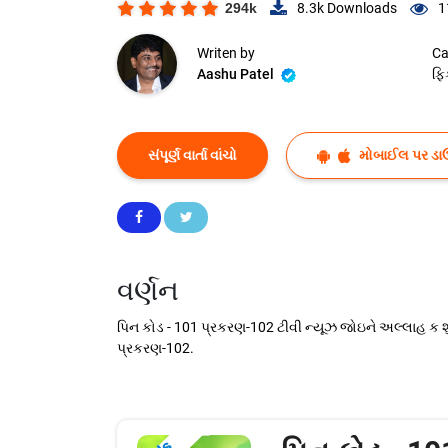
294k
8.3k
Downloads
1
Writen by
Ca
Aashu Patel
ફિ
સંપૂર્ણ વાર્તા વાંચો
મોબાઈલ પર ડા
વર્ણન
પિન કોડ - 101 પ્રકરણ-102 ટીવી ન્યૂઝ જોઇને અલ્લાહ ક શુક્
પ્રકરણ-102.