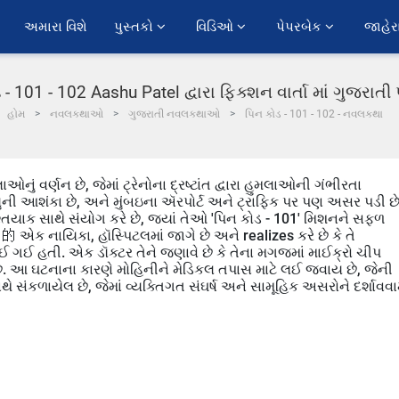
અમારા વિશે
પુસ્તકો 
વિડિઓ 
પેપરબેક 
જાહેર
 - 101 - 102 Aashu Patel દ્વારા ફિક્શન વાર્તા માં ગુજરાત
હોમ
નવલકથાઓ
ગુજરાતી નવલકથાઓ
પિન કોડ - 101 - 102 - નવલકથા
ં વર્ણન છે, જેમાં ટ્રેનોના દ્રષ્ટાંત દ્વારા હુમલાઓની ગંભીરતા
્યુની આશંકા છે, અને મુંબઇના ઍરપોર્ટ અને ટ્રાફિક પર પણ અસર પડી છે
તિયાક સાથે સંયોગ કરે છે, જ્યાં તેઓ 'પિન કોડ - 101' મિશનને સફળ
 એક નાયિકા, હૉસ્પિટલમાં જાગે છે અને realizes કરે છે કે તે
ઈ ગઈ હતી. એક ડૉક્ટર તેને જણાવે છે કે તેના મગજમાં માઈક્રો ચીપ
છે. આ ઘટનાના કારણે મોહિનીને મેડિકલ તપાસ માટે લઈ જવાય છે, જેની
 સંકળાયેલ છે, જેમાં વ્યક્તિગત સંઘર્ષ અને સામૂહિક અસરોને દર્શાવવામ