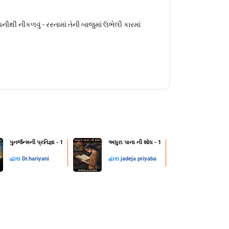
ી નીકળવું - રસ્તામાં તેની બાજુમાં ઉભેલી કારમાં
પુનર્જન્મની પ્રતિજ્ઞા - 1
અધુરા પાના ની શોધ - 1
દ્વારા
Dr.hariyani
દ્વારા
jadeja priyaba