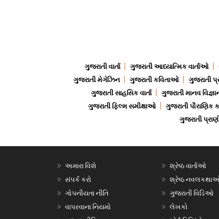
ગુજરાતી વાર્તા
ગુજરાતી આધ્યાત્મિક વાર્તાઓ
ગુજરાતી મેગેઝિન
ગુજરાતી કવિતાઓ
ગુજરાતી પ્
ગુજરાતી સાહસિક વાર્તા
ગુજરાતી માનવ વિજ્ઞા
ગુજરાતી ફિલ્મ સમીક્ષાઓ
ગુજરાતી પૌરાણિક
ગુજરાતી પ્ર
અમારા વિશે
શ્રેષ્ઠ વાર્તાઓ
સંપર્ક કરો
શ્રેષ્ઠ નવલકથા
ગોપનીયતા નીતિ
ગુજરાતી વિડિઓ
વાપરવાના નિયમો
લેખકો