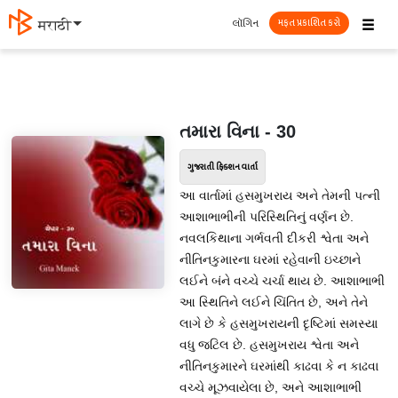
☰
લૉગિન
मराठी
મફત પ્રકાશિત કરો
તમારા વિના - 30
ગુજરાતી ફિક્શન વાર્તા
આ વાર્તામાં હસમુખરાય અને તેમની પત્ની
આશાભાભીની પરિસ્થિતિનું વર્ણન છે.
નવલકિથાના ગર્ભવતી દીકરી શ્વેતા અને
નીતિનકુમારના ઘરમાં રહેવાની ઇચ્છાને
લઈને બંને વચ્ચે ચર્ચા થાય છે. આશાભાભી
આ સ્થિતિને લઈને ચિંતિત છે, અને તેને
લાગે છે કે હસમુખરાયની દૃષ્ટિમાં સમસ્યા
વધુ જટિલ છે. હસમુખરાય શ્વેતા અને
નીતિનકુમારને ઘરમાંથી કાઢવા કે ન કાઢવા
વચ્ચે મૂઝવાયેલા છે, અને આશાભાભી