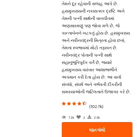
તેમને દૂર રહેવાની સલાહ આપે છે.
હસમુખરાયની નકારાત્મક દ્રષ્ટિ અને
તેમની પત્ની સાથેની વાતચીતમાં
અણસારમણું પણ જોવા મળે છે, જે
કાન્તાબેનને ખટકતું હોય છે. હસમુખરાય
અને નવીનચંદ્રની મિત્રતા હોવા છતાં,
તેમના સ્વભાવમાં મોટો તફાવત છે.
નવીનચંદ્ર પોતાની પત્ની સાથે
સહાનુભૂતિપૂર્વક વર્તે છે, જયારે
હસમુખરાય વારંવાર આશાભાભીને
અપમાન કરી દેતા હોય છે. આ વાર્તા
સંબંધો, સંઘર્ષ અને ગર્ભવતી દીકરીની
સમસ્યાઓની જટિલતાને ઉજાગર કરે છે.
(102.7k)
7.2k
2
2.3k
મફત વાંચો