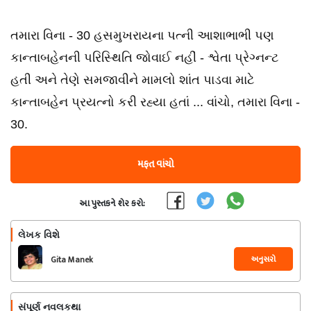
તમારા વિના - 30 હસમુખરાયના પત્ની આશાભાભી પણ
કાન્તાબહેનની પરિસ્થિતિ જોવાઈ નહીં - શ્વેતા પ્રેગ્નન્ટ
હતી અને તેણે સમજાવીને મામલો શાંત પાડવા માટે
કાન્તાબહેન પ્રયત્નો કરી રહ્યા હતાં ... વાંચો, તમારા વિના -
30.
મફત વાંચો
આ પુસ્તકને શેર કરો:
લેખક વિશે
અનુસરો
Gita Manek
સંપૂર્ણ નવલકથા