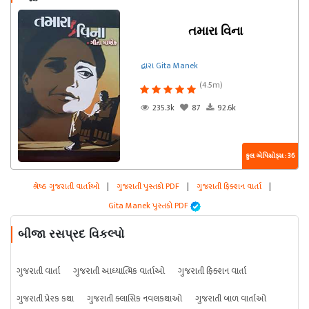
તમારા વિના
દ્વારા Gita Manek
(4.5m)
235.3k
87
92.6k
કુલ એપિસોડ્સ : 36
શ્રેષ્ઠ ગુજરાતી વાર્તાઓ
|
ગુજરાતી પુસ્તકો PDF
|
ગુજરાતી ફિક્શન વાર્તા
|
Gita Manek પુસ્તકો PDF
બીજા રસપ્રદ વિકલ્પો
ગુજરાતી વાર્તા
ગુજરાતી આધ્યાત્મિક વાર્તાઓ
ગુજરાતી ફિક્શન વાર્તા
ગુજરાતી પ્રેરક કથા
ગુજરાતી ક્લાસિક નવલકથાઓ
ગુજરાતી બાળ વાર્તાઓ