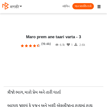
☰
લૉગિન
मराठी
મફત પ્રકાશિત કરો
Maro prem ane taari varta - 3
(19.4k)
6.1k
1
2.6k
ત્રીજો ભાગ, મારો પ્રેમ અને તારી વાર્તા
આગળ જાણ્યું કે પૂજન અને ખુશી એકબીજાના હાથમાં હાથ