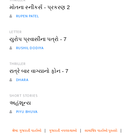
THRILLER
મોતના સ્નીકર્સ - પ્રકરણ 2
RUPEN PATEL
LETTER
યુરોપ પ્રવાસીના પત્રો - 7
RUSHIL DODIYA
THRILLER
રાત્રે બાર વાગ્યાનો ફોન - 7
DHARA
SHORT STORIES
અહંશૂન્ય
PIYU BHUVA
શ્રેષ્ઠ ગુજરાતી વાર્તાઓ
|
ગુજરાતી નવલકથાઓ
|
સામાજિક વાર્તાઓ પુસ્તકો
|