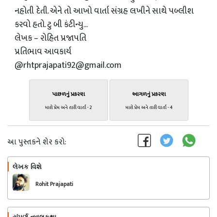
નહોતી દેતી. એને તો આખો વાર્તા સંગ્રહ લખીને સાથે પબ્લીશ
કરવો હતો. ટુ બી કંટીન્યુ...
લેખક – રોહિત પ્રજાપતિ
પ્રતિભાવ આવકાર્ય
@rhtprajapati92@gmail.com
પાછળનું પ્રકરણ
આગળનું પ્રકરણ
મારો પ્રેમ અને તારી વાર્તા - 2
મારો પ્રેમ અને તારી વાર્તા - 4
આ પુસ્તકને શેર કરો:
લેખક વિશે
અનુસરો
Rohit Prajapati