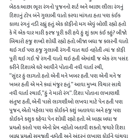
બેઠક.આછા ભૂરા રંગનો પૂજનનો શર્ટ અને આછા લીલા રંગનું
દિશાનું ટોપ બંને ગુલાબી વાતો કરવા માંગતા હતા પણ કંઈક
કાળા રંગનું નડી રહ્યું હતું. એક કૉફીનો મગ એવું બોલી રહ્યો હતો
કે મેં એક વાર મારી ફરજ પૂરી કરી હવે હું શું કામ કંઈ કહું? બીજો
બિચારો હજુ શબ્દો શોધી રહ્યો હતો. બીજા બધા જ કલરની વાતો
થઇ ગઈ પણ હજુ ગુલાબી રંગની વાત થઇ નહોતી ત્યાં જ કૉફી
પૂરી થઇ ગઈ. જે રંગની વાતો થઇ હતી એમાંથી જ એક રંગ પસંદ
કરીને દિશાએ ઘરે આવીને પોતાની નવી વાર્તા રચી,
”સુંદર હું લાગતો હતો એની મને ખબર હતી. પણ એની મને જ
ખબર હતી એ મને ક્યાં મંજુર હતું.” આવા મુખ્ય વિચાર સાથે
નવી વાર્તા રચાઈ,”હું ને મારો રંગ”. દિશા પોતાના લખાણથી
સંતુષ્ટ હતી, એની પાસે લાગણીઓ લખવા માટે પેન હતી પણ
પૂજન, એતો પહેલા પણ કોઈકને કશું બતાવવા અને હજુ પણ
કોઈકને કશુક કહેવા પેન શોધી રહ્યો હતો. એ બાહ્ય બધા જ
પ્રયત્નો કરતો પણ એનો પ્રેમ નહોતો બતાવી શકતો. જયારે દિશા
બાહ્ય પ્રયત્નો સમજતી નહોતી અને અંદરનું લખાણ કોઈને વાંચવા