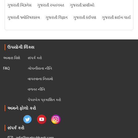
ગુજરાતી બિઝનેસ
ગુજરાતી રમતગમત
ગુજરાતી પ્રાણીઓ
ગુજરાતી જ્યોતિષશાસ્ત્ર
ગુજરાતી વિજ્ઞાન
ગુજરાતી કંઈપણ
ગુજરાતી ક્રાઇમ વાર્તા
ઉપયોગી લિંક્સ
અમારા વિશે
સંપર્ક કરો
FAQ
ગોપનીયતા નીતિ
વાપરવાના નિયમો 
વળતર નીતિ
પેપરબેક પ્રકાશિત કરો
અમને ફોલો કરો
સંપર્ક કરો
info@matrubharti.com