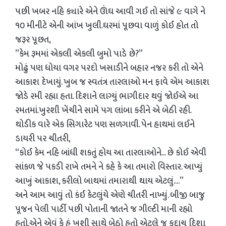
પછી ખબર નહિ ક્યારે એને ઊંઘ આવી ગઈ તો સાંજે ૯ વાગે ને
૧૦ મીનીટે એની આંખ ખુલી.ઘરમાં પૂછવા વાળું કોઈ હોત તો
જરૂર પૂછત,
”કેમ રૂમમાં એકલી એકલી બુમો પાડે છે?”
મોઢું પણ ધોયા વગર પરદો ખસાડીને બહાર નજર કરી તો એને
આકાશ દેખાયું. ખુબ જ સ્વતંત્ર તારલાઓ મન ફાવે એમ આકાશ
જોડે રમી રહ્યા હતા. દિશાને લાગ્યું ભાગીદાર થવું જોઈએ આ
રમતમાં.ખુરશી ખેંચીને સામે પગ લાંબા કરીને એ બેઠી રહી.
થોડીક વારે એક સિગારેટ પણ સળગાવી. પેન હાથમાં લઈને
ડાયરી પર ચીતરી,
“કોઈ કેમ નહિ બાંધી શકતું હોય આ તારલાઓને... છે કોઈ એવી
સાંકળ જે પકડી રાખે તમને ને કહે કે આ તમારો વિસ્તાર. આપ્યું
આખું આકાશ, કરીલો બાથમાં તમારાથી થાય એટલું....”
અને આમ આવું તો કંઈ કેટલુંયે એણે ચીતરી નાખ્યું. બીજી બાજુ
પૂજન પેલી પાર્ટી પછી પોતાની જાતને જ ગીલ્ટી માની રહ્યો
હતો.એને એવું કે હું ખુશી સાથે બેઠો હતો એટલે જ કદાચ દિશા