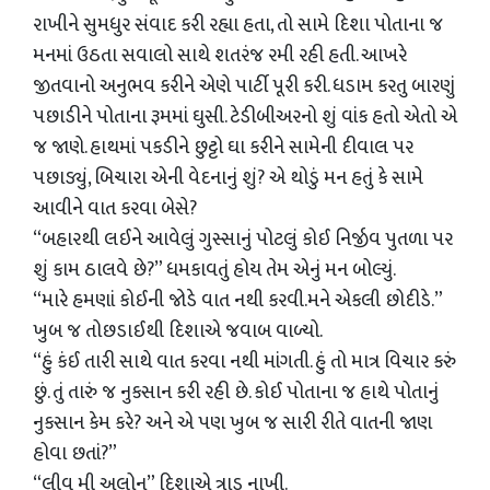
રાખીને સુમધુર સંવાદ કરી રહ્યા હતા, તો સામે દિશા પોતાના જ
મનમાં ઉઠતા સવાલો સાથે શતરંજ રમી રહી હતી. આખરે
જીતવાનો અનુભવ કરીને એણે પાર્ટી પૂરી કરી. ધડામ કરતુ બારણું
પછાડીને પોતાના રૂમમાં ઘુસી. ટેડીબીઅરનો શું વાંક હતો એતો એ
જ જાણે. હાથમાં પકડીને છુટ્ટો ઘા કરીને સામેની દીવાલ પર
પછાડ્યું, બિચારા એની વેદનાનું શું? એ થોડું મન હતું કે સામે
આવીને વાત કરવા બેસે?
“બહારથી લઈને આવેલું ગુસ્સાનું પોટલું કોઈ નિર્જીવ પુતળા પર
શું કામ ઠાલવે છે?” ધમકાવતું હોય તેમ એનું મન બોલ્યું.
“મારે હમણાં કોઈની જોડે વાત નથી કરવી.મને એકલી છોદીડે.”
ખુબ જ તોછડાઈથી દિશાએ જવાબ વાળ્યો.
“હું કંઈ તારી સાથે વાત કરવા નથી માંગતી. હું તો માત્ર વિચાર કરું
છું. તું તારું જ નુકસાન કરી રહી છે. કોઈ પોતાના જ હાથે પોતાનું
નુકસાન કેમ કરે? અને એ પણ ખુબ જ સારી રીતે વાતની જાણ
હોવા છતાં?”
“લીવ મી અલોન” દિશાએ ત્રાડ નાખી.