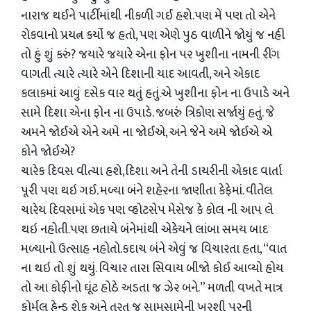
નારાજ થઈને પાર્ટીમાંથી નીકળી ગઈ હશે.પણ મેં પણ તો એને
રોકવાનો પ્રયત્ન કર્યો જ હતો, પણ એણે પુઠ વાળીને જોયું જ નહી
તો હું શું કરું? જયારે જયારે એના ફોન પર ખુશીના નામની રીંગ
વાગતી ત્યારે ત્યારે એને દિશાની યાદ આવતી, અને એકાદ
કલાકમાં આવું દસેક વાર થતું હતું.એ ખુશીના ફોન ના ઉપાડે અને
સામે દિશા એના ફોન ના ઉપાડે. જબરું ત્રિકોણ સર્જાયું હતું. જે
અમને જોઈએ એને અમે ના જોઈએ, અને જેને અમે જોઈએ એ
કોને જોઈએ?
ચારેક દિવસ વીત્યા હશે,દિશા અને તેની ડાયરીની એકાદ વાર્તા
પૂરી પણ થઇ ગઈ. મળ્યા બંને શહેરના જાણીતા કેફેમાં. વીતેલ
ચારેય દિવસમાં એક પણ વ્હોટસેપ મેસેજ કે કોલ ની આપ લે
થઇ નહોતી.પણ છતાયે બંનેમાંથી એકેયને લાંબા સમય બાદ
મળ્યાનો ઉત્સાહ નહોતો.કદાચ બંને એવું જ વિચારતા હતા, “વાત
ના થઇ તો શું થયું. વિચાર તારા સિવાય બીજો કોઈ આવ્યો હોય
તો આ કોફીનો ઘૂંટ હોઠે અડતા જ ઝેર બને.” મળતી વખતે માત્ર
ફોર્મલ હેન્ડ શેક અને તરત જ સામસામેની ખુરશી પરની