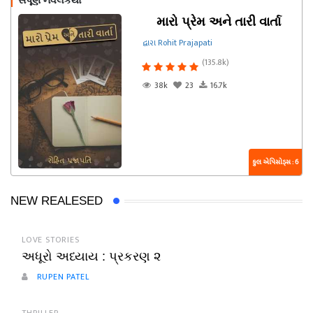
સંપૂર્ણ નવલકથા
મારો પ્રેમ અને તારી વાર્તા
દ્વારા Rohit Prajapati
(135.8k)
38k
23
16.7k
કુલ એપિસોડ્સ : 6
NEW REALESED
LOVE STORIES
અધૂરો અધ્યાય : પ્રકરણ ૨
RUPEN PATEL