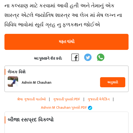
ના કલ્યાણ માટે કરવામાં આવી હતી અને તેમાનું એક
શાસ્ત્ર એટલે જયોતિષ શાસ્ત્ર આ લેખ માં મેષ લગ્ન ના
વિવિધ ભાવોમાં સૂર્ય ગ્રહ નુ ફળકથન જોઈએ
મફત વાંચો
આ પુસ્તકને શેર કરો:
લેખક વિશે
અનુસરો
Ashvin M Chauhan
શ્રેષ્ઠ ગુજરાતી વાર્તાઓ
|
ગુજરાતી પુસ્તકો PDF
|
ગુજરાતી મેગેઝિન
|
Ashvin M Chauhan પુસ્તકો PDF
બીજા રસપ્રદ વિકલ્પો