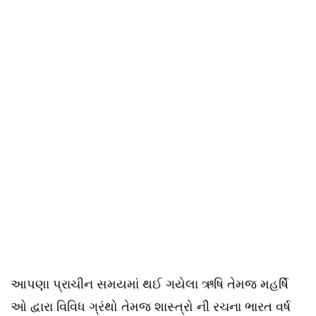
આપણા પ્રાચીન સમયમાં થઈ ગયેલા ઋષિ તેમજ મહર્ષિ
ઓ દ્વારા વિવિધ ગ્રંથો તેમજ શાસ્ત્રો ની રચના ભારત વર્ષ