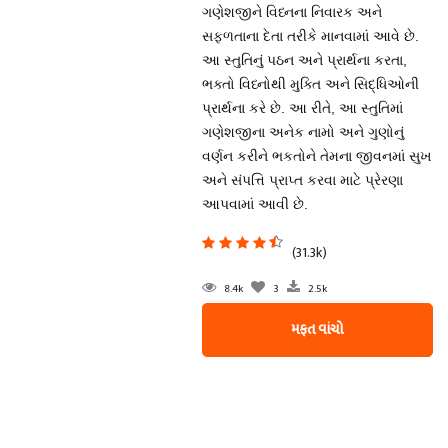
ગણેશજીને વિધ્નના નિવારક અને
સફળતાના દેતા તરીકે માનવામાં આવે છે.
આ સ્તુતિનું પઠન અને પ્રાર્થના કરતા,
ભક્તો વિધ્નોથી મુક્તિ અને સિદ્ધિઓની
પ્રાર્થના કરે છે. આ રીતે, આ સ્તુતિમાં
ગણેશજીના અનેક નામો અને ગુણોનું
વર્ણન કરીને ભકતોને તેમના જીવનમાં સુખ
અને સંપત્તિ પ્રાપ્ત કરવા માટે પ્રેરણા
આપવામાં આવી છે.
(31.3k)
8.4k
3
2.5k
મફત વાંચો