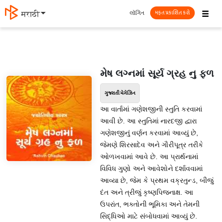
☰
લૉગિન
मराठी
મફત પ્રકાશિત કરો
મેષ લગ્નમાં સૂર્ય ગ્રહ નુ ફળ
ગુજરાતી મેગેઝિન
આ વાર્તામાં ગણેશજીની સ્તુતિ કરવામાં
આવી છે. આ સ્તુતિમાં નારદજી દ્વારા
ગણેશજીનું વર્ણન કરવામાં આવ્યું છે,
જેમણે શિરસાદેવ અને ગૌરીપૂત્ર તરીકે
ઓળખવામાં આવે છે. આ પ્રાર્થનામાં
વિવિધ ગુણો અને આવેશોને દર્શાવવામાં
આવ્યા છે, જેમ કે પ્રથમ વક્રતુન્ડ, બીજું
દંત અને ત્રીજું કૃષ્ણપિજનાક્ષ. આ
ઉપરાંત, ભક્તોની ભૂમિકા અને તેમની
સિદ્ધિઓ માટે સંબોધવામાં આવ્યું છે.