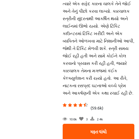
ત્યારે એક સફેદ કારના ચાલકે તેને જોઈ
અને તેનું પીછો કરવા લાગ્યો. કારચાલક
સ્ત્રીની સુંદરતાથી આકર્ષિત થયો અને
લાઈનમાં ઊભો રહ્યો. એણે ટિકિટ
કાઉન્ટરમાં ટિકિટ ખરીદી અને એક
વ્યક્તિને ઓળખવા માટે નિશાનીઓ આપી,
જેથી તે ટિકિટ મેળવી શકે. સ્ત્રી સમય
જોઈ રહી હતી અને સામે કોઈને કોલ
કરવાનો પ્રયાસ કરી રહી હતી, જ્યારે
કારચાલક તેમના મગજમાં કંઈક
કેલ્ક્યુલેશન કરી રહ્યો હતો. આ રીતે,
નાટકના રસપ્રદ ઘટનાઓ વચ્ચે પ્રેમ
અને આકર્ષણની એક કથા રચાઈ રહી છે.
(59.6k)
10.6k
3
2.4k
મફત વાંચો