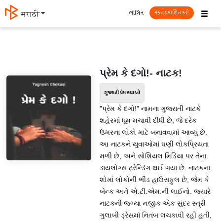
☰
લૉગિન
मराठी
મફત પ્રકાશિત કરો
પ્રેમ કે દગો!- નાટક!
ગુજરાતી પ્રેમ કથાઓ
"પ્રેમ કે દગો!" નામના ગુજરાતી નાટકે
શહેરમાં ધૂમ મચાવી દીધી છે, જે દરેક
ઉમરના લોકો માટે બનાવવામાં આવ્યું છે.
આ નાટકને યુવાઓમાં ઘણી લોકપ્રિયતા
મળી છે, અને સોશિયલ મિડિયા પર તેના
ડાયલોગ્સ ટ્રેન્ડિંગ થઈ ગયા છે. નાટકના
શોમાં લોકોની ભીડ હાઉસફુલ છે, જેમ કે
બેન્ક અને એ.ટી.એમ.ની લાઈનો. જ્યારે
નાટકની જગ્યા નજીક એક સુંદર સ્ત્રી
ગુલાબી ડ્રેસમાં નિતંબ લચકાવી રહી હતી,