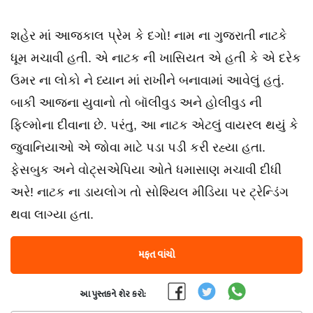
શહેર માં આજકાલ પ્રેમ કે દગો! નામ ના ગુજરાતી નાટકે
ધૂમ મચાવી હતી. એ નાટક ની ખાસિયત એ હતી કે એ દરેક
ઉમર ના લોકો ને ધ્યાન માં રાખીને બનાવામાં આવેલું હતું.
બાકી આજના યુવાનો તો બૉલીવુડ અને હોલીવુડ ની
ફિલ્મોના દીવાના છે. પરંતુ, આ નાટક એટલું વાયરલ થયું કે
જુવાનિયાઓ એ જોવા માટે પડા પડી કરી રહ્યા હતા.
ફેસબુક અને વોટ્સએપિયા ઓતે ધમાસાણ મચાવી દીધી
અરે! નાટક ના ડાયલોગ તો સોશ્યિલ મીડિયા પર ટ્રેન્ડિંગ
થવા લાગ્યા હતા.
મફત વાંચો
આ પુસ્તકને શેર કરો: