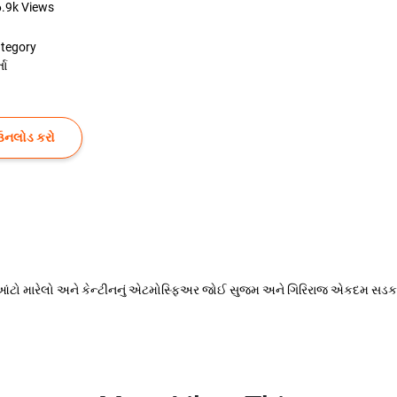
6.9k
Views
tegory
તા
ઉનલોડ કરો
ં આંટો મારેલો અને કેન્ટીનનું એટમોસ્ફિઅર જોઈ સુજમ અને ગિરિરાજ એકદમ સડક થઇ 