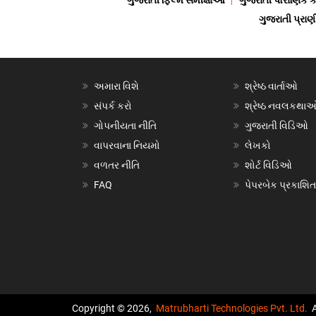
ગુજરાતી ફિલ્મ સમીક્ષાઓ
ગુજરાતી પૌરાણિક
ગુજરાતી પ્ર
અમારા વિશે
શ્રેષ્ઠ વાર્તાઓ
સંપર્ક કરો
શ્રેષ્ઠ નવલકથા
ગોપનીયતા નીતિ
ગુજરાતી વિડિઓ
વાપરવાના નિયમો
લેખકો
વળતર નીતિ
શોર્ટ વિડિઓ
FAQ
પેપરબેક પ્રકાશિત
Copyright © 2026,
Matrubharti Technologies Pvt. Ltd.