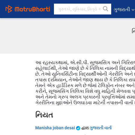
ગુજરાતી
ન
આ રહસ્યકથામાં, એ.સી.પી. સૂજ્મસિંગ અને ગિરિરાજ 
સહેલાઈથી, તેઓ જાણે છે કે તિલિકા નામની વિદ્યાર્થી
છે. તેઓ યુનિવર્સિટીના વિદ્યાર્થીઓની ગેરરીતિ અને દ
તપાસ દરમિયાન, તેઓને જાણ થાય છે કે તિલિકા રાઘવ 
તેમને એક હાર્ડડિસ્ક મળે છે જેમાં ટેલિફોન નંબર અને 
કરીને, સૂજ્મસિંગ તિલિકા વિશે વધુ માહિતી મેળવવા પ્
અને તેમનો ગ્રુપ અલગ પ્રકારની પ્રવૃત્તિઓમાં સમ
ગેરરીતિના મુદ્દાઓને ઉલઘાડવા માટેની તપાસની વાર્તા 
નિયત
Manisha joban desai
દ્વારા
ગુજરાતી વાર્તા