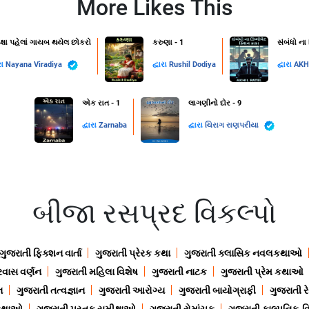
More Likes This
ક્ષા પહેલાં ગાયબ થયેલ છોકરો
કરુણા - 1
સંબંધો ના
રા
Nayana Viradiya
દ્વારા
Rushil Dodiya
દ્વારા
AKH
એક રાત - 1
લાગણીનો દોર - 9
દ્વારા
Zarnaba
દ્વારા
ચિરાગ રાણપરીયા
બીજા રસપ્રદ વિકલ્પો
ગુજરાતી ફિક્શન વાર્તા
ગુજરાતી પ્રેરક કથા
ગુજરાતી ક્લાસિક નવલકથાઓ
રવાસ વર્ણન
ગુજરાતી મહિલા વિશેષ
ગુજરાતી નાટક
ગુજરાતી પ્રેમ કથાઓ
ન
ગુજરાતી તત્વજ્ઞાન
ગુજરાતી આરોગ્ય
ગુજરાતી બાયોગ્રાફી
ગુજરાતી ર