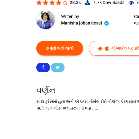
28.3k
1.7k
Downloads
Writen by
Ca
Manisha joban desai
વાર્
સંપૂર્ણ વાર્તા વાંચો
મોબાઈલ પર ડા
વર્ણન
સાદા ડ્રેસમાં હતા અને એકદમ નોર્મલ રીતે કોલેજ કેમ્પસમા
પછી તરત થોડા ક્લાસરૂમમાં પણ ......