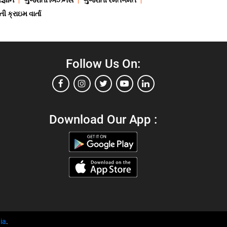
જ્ઞાન
ગુજરાતી બિઝનેસ
ગુજરાતી રમતગમત
ી ક્રાઇમ વાર્તા
Follow Us On:
Download Our App :
ia
.