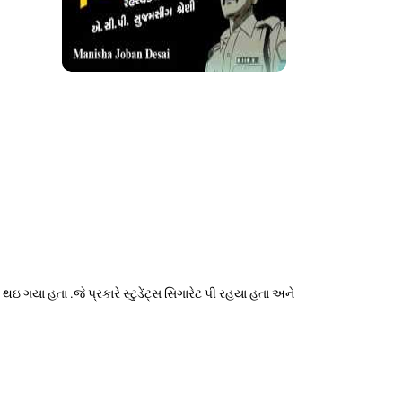
ગયા હતા .જે પ્રકારે સ્ટુડેંટ્સ સિગારેટ પી રહયા હતા અને