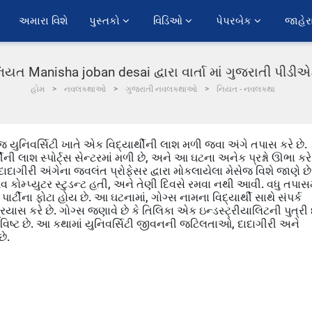
અમારા વિશે
પુસ્તકો 
વિડિઓ 
પેપરબેક 
જાહેર
િયત Manisha joban desai દ્વારા વાર્તા માં ગુજરાતી પીડી
હોમ
નવલકથાઓ
ગુજરાતી નવલકથાઓ
નિયત - નવલકથા
યુનિવર્સિટી ખાતે એક વિદ્યાર્થીની લાશ મળી જવા અંગે તપાસ કરે છે.
ની લાશ સ્પોર્ટ્સ સેન્ટરમાં મળી છે, અને આ ઘટના અનેક પ્રશ્નો ઊભા કરે
ાદાગીરી અંગેના જ્વલંત પ્રોફેસર દ્વારા મોકલાયેલા મેસેજ વિશે જાણે છે
કોમ્પ્યુટર સ્ટુડન્ટ હતી, અને તેણી દિવસે રમવા નથી આવી. વધુ તપાસમ
પાર્ટીના ફોટા હોય છે. આ ઘટનામાં, ગોગ્સ નામના વિદ્યાર્થી સાથે સંપર્ક
રયાસ કરે છે. ગોગ્સ જણાવે છે કે તિલિકા એક ઇન્ડસ્ટ્રીયાલિટની પુત્રી 
ાવિષ્ટ છે. આ કથામાં યુનિવર્સિટી જીવનની જટિલતાઓ, દાદાગીરી અને
છે.