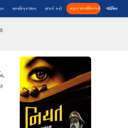
ાત
સબસ્ક્રિપ્શન
સંપર્ક કરો
મફત પ્રકાશિત કરો
લૉગિન 
એફ
.
ાં,
છે