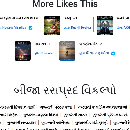
More Likes This
ક્ષા પહેલાં ગાયબ થયેલ છોકરો
કરુણા - 1
સંબંધો ના
રા
Nayana Viradiya
દ્વારા
Rushil Dodiya
દ્વારા
AKH
એક રાત - 1
લાગણીનો દોર - 9
દ્વારા
Zarnaba
દ્વારા
ચિરાગ રાણપરીયા
બીજા રસપ્રદ વિકલ્પો
ગુજરાતી ફિક્શન વાર્તા
ગુજરાતી પ્રેરક કથા
ગુજરાતી ક્લાસિક નવલકથાઓ
રવાસ વર્ણન
ગુજરાતી મહિલા વિશેષ
ગુજરાતી નાટક
ગુજરાતી પ્રેમ કથાઓ
ન
ગુજરાતી તત્વજ્ઞાન
ગુજરાતી આરોગ્ય
ગુજરાતી બાયોગ્રાફી
ગુજરાતી ર