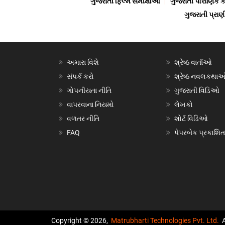
ગુજરાતી ફિલ્મ સમીક્ષાઓ
ગુજરાતી પૌરાણિક
ગુજરાતી પ્ર
અમારા વિશે
શ્રેષ્ઠ વાર્તાઓ
સંપર્ક કરો
શ્રેષ્ઠ નવલકથા
ગોપનીયતા નીતિ
ગુજરાતી વિડિઓ
વાપરવાના નિયમો
લેખકો
વળતર નીતિ
શોર્ટ વિડિઓ
FAQ
પેપરબેક પ્રકાશિત
Copyright © 2026,
Matrubharti Technologies Pvt. Ltd.