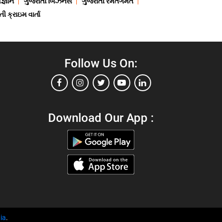
જ્ઞાન
ગુજરાતી બિઝનેસ
ગુજરાતી રમતગમત
ી ક્રાઇમ વાર્તા
Follow Us On:
Download Our App :
ia
.