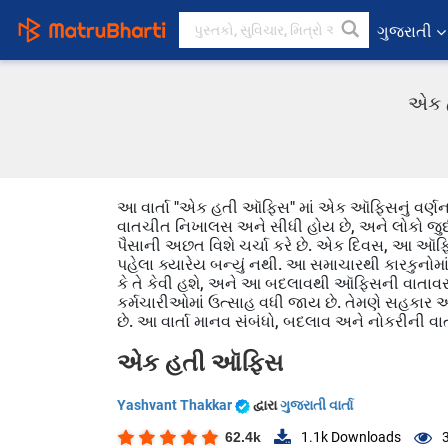
ગુજરાતી
એક હ
આ વાર્તા "એક હતી ઑફિસ" માં એક ઑફિસનું વર્ણન 
વાતચીત નિખાલસ અને સીધી હોય છે, અને લોકો જુદી 
પૈસાની અછત વિશે ચર્ચા કરે છે. એક દિવસ, આ ઑફિ
પહેલા ક્યારેય બન્યું નથી. આ સમાચારથી કારકુનોમાં
કે તે કેવી હશે, અને આ બદલાવથી ઑફિસની વાતાવરણમ
કર્મચારીઓમાં ઉત્સાહ વધી જાય છે. તેમણે સહકાર અ
છે. આ વાર્તા માનવ સંબંધો, બદલાવ અને નોકરીની વાત
એક હતી ઑફિસ
Yashvant Thakkar
દ્વારા
ગુજરાતી વાર્તા
62.4k
1.1k
Downloads