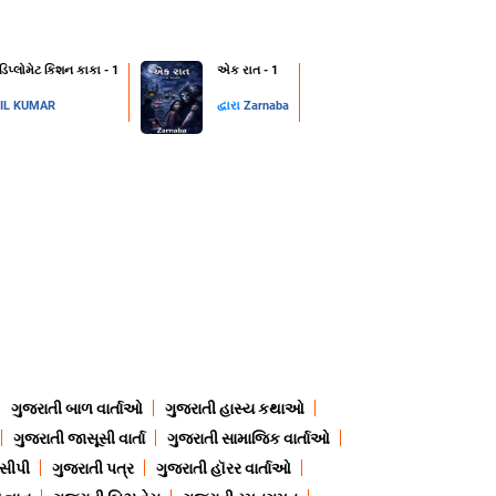
 ડિપ્લોમેટ કિશન કાકા - 1
એક રાત - 1
IL KUMAR
દ્વારા
Zarnaba
ગુજરાતી બાળ વાર્તાઓ
ગુજરાતી હાસ્ય કથાઓ
ગુજરાતી જાસૂસી વાર્તા
ગુજરાતી સામાજિક વાર્તાઓ
ેસીપી
ગુજરાતી પત્ર
ગુજરાતી હૉરર વાર્તાઓ