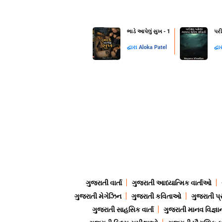
ભાડે આપેલું સુખ - 1
પરી
દ્વારા
Aloka Patel
દ્વા
ગુજરાતી વાર્તા
ગુજરાતી આધ્યાત્મિક વાર્તાઓ
ગુજરાતી મેગેઝિન
ગુજરાતી કવિતાઓ
ગુજરાતી પ્
ગુજરાતી સાહસિક વાર્તા
ગુજરાતી માનવ વિજ્ઞા