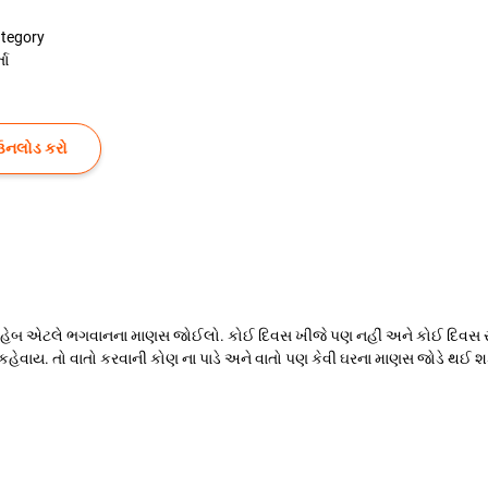
tegory
તા
ઉનલોડ કરો
હેબ એટલે ભગવાનના માણસ જોઈલો. કોઈ દિવસ ખીજે પણ નહીં અને કોઈ દિવસ 
ેવાય. તો વાતો કરવાની કોણ ના પાડે અને વાતો પણ કેવી ઘરના માણસ જોડે થઈ શ