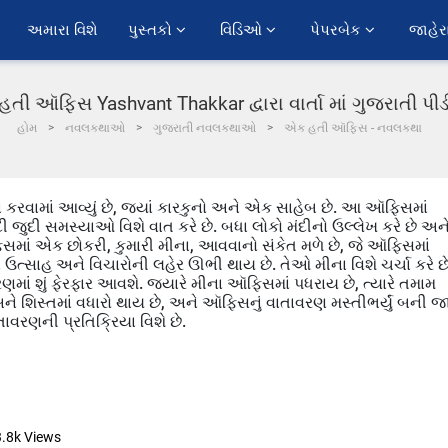
અમારા વિશે
પુસ્તકો 
વિડિઓ 
પેપરબેક 
જાહેર
તી ઑફિસ Yashvant Thakkar દ્વારા વાર્તા માં ગુજરાતી પ
હોમ
નવલકથાઓ
ગુજરાતી નવલકથાઓ
એક હતી ઑફિસ - નવલકથા
કરવામાં આવ્યું છે, જ્યાં કારકુનો અને એક સાહેબ છે. આ ઑફિસમાં
જુદી સમસ્યાઓ વિશે વાત કરે છે. બધા લોકો મંદીનો ઉલ્લેખ કરે છે અન
સમાં એક છોકરી, કુમારી મીના, આવવાનો સંકેત મળે છે, જે ઑફિસમાં
 ઉત્સાહ અને વિચારોની લહેર ઊભી થાય છે. તેઓ મીના વિશે ચર્ચા કરે છ
ાં શું ફેરફાર આવશે. જ્યારે મીના ઑફિસમાં પધરાય છે, ત્યારે તમામ
ને શિસ્તમાં વધારો થાય છે, અને ઑફિસનું વાતાવરણ મસ્તીભર્યું બની 
ાવરણની પ્રતિક્રિયા વિશે છે.
3.8k
Views