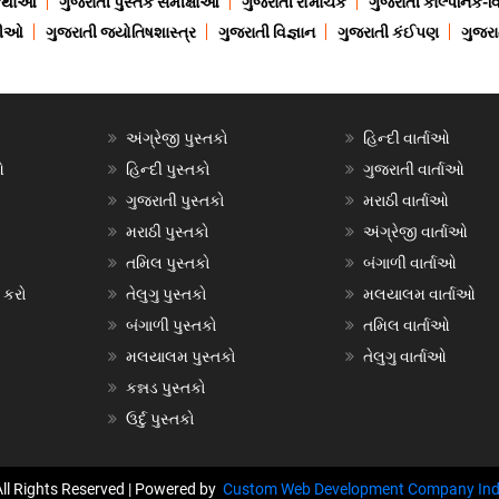
 કથાઓ
ગુજરાતી પુસ્તક સમીક્ષાઓ
ગુજરાતી રોમાંચક
ગુજરાતી કાલ્પનિક-વિ
ાણીઓ
ગુજરાતી જ્યોતિષશાસ્ત્ર
ગુજરાતી વિજ્ઞાન
ગુજરાતી કંઈપણ
ગુજરાત
અંગ્રેજી પુસ્તકો
હિન્દી વાર્તાઓ
ઓ
હિન્દી પુસ્તકો
ગુજરાતી વાર્તાઓ
ગુજરાતી પુસ્તકો
મરાઠી વાર્તાઓ
મરાઠી પુસ્તકો
અંગ્રેજી વાર્તાઓ
તમિલ પુસ્તકો
બંગાળી વાર્તાઓ
 કરો
તેલુગુ પુસ્તકો
મલયાલમ વાર્તાઓ
બંગાળી પુસ્તકો
તમિલ વાર્તાઓ
મલયાલમ પુસ્તકો
તેલુગુ વાર્તાઓ
કન્નડ પુસ્તકો
ઉર્દુ પુસ્તકો
All Rights Reserved | Powered by
Custom Web Development Company Ind