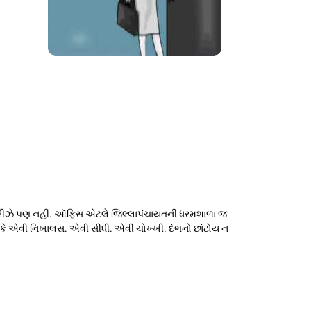
રીઝે પણ નહીં. ઑફિસ એટલે જિલ્લાપંચાયતની ધરમશાળા જ
કે એવી નિખાલસ. એવી સીધી. એવી ચોખ્ખી. દંભનો છાંટોય ન