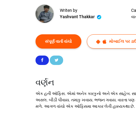
Writen by
Ca
Yashvant Thakkar
વાર્
સંપૂર્ણ વાર્તા વાંચો
મોબાઈલ પર ડા
વર્ણન
એક હતી ઑફિસ. એમાં અનેક કારકુનો અને એક સાહેબ. સા
અસલ. બીડી પીવાય. તમાકુ ખવાય. ભજન ગવાય. વારતા પણ કહ
મળે. આગળ વાંચો એક ઑફિસમા આકાર લેતી હાસ્યકથા છે.