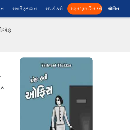
ાત
સબસ્ક્રિપ્શન
સંપર્ક કરો
મફત પ્રકાશિત કરો
લૉગિન 
ીડીએફ
ે
ે
જાય