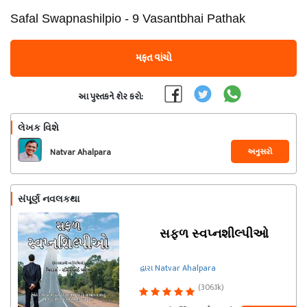
Safal Swapnashilpio - 9 Vasantbhai Pathak
મફત વાંચો
આ પુસ્તકને શેર કરો:
લેખક વિશે
અનુસરો
Natvar Ahalpara
સંપૂર્ણ નવલકથા
સફળ સ્વપ્નશીલ્પીઓ
દ્વારા Natvar Ahalpara
(306.1k)