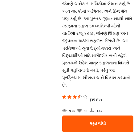
જેમણે અનેક સામયિકોમાં લેખન કર્યું છે
અને નાટકોમાં અભિનય અને દિગ્દર્શન
પણ કર્યું છે. આ પુસ્તક જીવનસંઘર્ષો સામે
ઝઝૂમતા સફળ સ્વપ્નશિલ્પીઓની
વાર્તાઓ રજૂ કરે છે, જેમણે શિક્ષણ અને
જીવનના પાઠમાં સફળતા મેળવી છે. આ
પ્રતિભાઓ યુવા ઉદ્યોગકારો અને
વિદ્યાર્થીઓ માટે માર્ગદર્શક બની રહેશે.
પુસ્તકનો ઉદ્દેશ માત્ર સફળતાના શિખરો
સુધી પહોંચવાનો નથી, પરંતુ આ
પ્રક્રિયામાં શીખવા અને વિકાસ કરવાનો
છે.
(35.8k)
9.2k
10
3.4k
મફત વાંચો