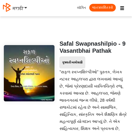
☰
લૉગિન
मराठी
મફત પ્રકાશિત કરો
Safal Swapnashilpio - 9
Vasantbhai Pathak
ગુજરાતી બાયોગ્રાફી
"સફળ સ્વપ્નશિલ્પીઓ" પુસ્તક, લેખક
નટવર આહલપરા દ્વારા લખવામાં આવ્યું
છે, જેમાં પ્રેરણાદાયી વ્યક્તિચિત્રો રજૂ
કરવામાં આવ્યા છે. આહલપરા, જેમણે
ભાવનગરમાં જન્મ લીધો, 28 વર્ષથી
રાજકોટમાં રહેતા છે અને સામાજિક,
સાહિત્યિક, સાંસ્કૃતિક અને શૈક્ષણિક ક્ષેત્રે
મહત્વપૂર્ણ યોગદાન આપ્યું છે. તે એક
સાહિત્યકાર, શિક્ષક અને પ્રવક્તા છે,